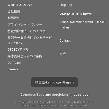
What is OTOTOY?
Help Top
会社概要
Make OTOTOY better
利用規約
Found something weird? Please
プライバシー・ポリシー
mail us
特定商取引法に基づく表示
外部データ連携しているサービ
Contact
スについて
OTOTOYアプリ
退会
媒体資料と広告のご案内
Our Team
Careers
言語/Language - English
Connects fans and musicians in Lossless
許諾 JASRAC: 9008872001Y30005, 9008872005Y37019 / NexTone:
ID000000232, ID000000233 / エルマーク: RIAJ80023001