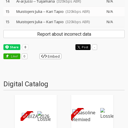
14
Ai-ai Jussi
--
Tuijamaria
(320kbps ABR)
N/A
15
Muistojeni Julia
--
Kari Tapio
(320kbps ABR)
N/A
15
Muistojeni Julia
--
Kari Tapio
(320kbps ABR)
N/A
Report about incorrect data
Post
-
Embed
Like!
0
Digital Catalog