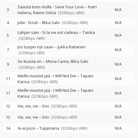
Säästä itses mulle - Save Your Love
--
Katri
3
N/A
Helena
Raimo Sirkiä
(320kbps ABR)
4
Julie - Dzuli
--
Ilkka Salo
(320kbps ABR)
N/A
Lahjan sain - Si la vie est cadeau
--
Taiska
5
N/A
(320kbps ABR)
Jos tuopin nyt saan
--
Jukka Raitanen
7
N/A
(320kbps ABR)
Se ikuista on
--
Mona Carita
Ilkka Salo
9
N/A
(320kbps ABR)
Meille muistot jää - I Will Not Die
--
Tapani
11
N/A
Kansa
(320kbps ABR)
Meille muistot jää - I Will Not Die
--
Tapani
11
N/A
Kansa
(320kbps ABR)
12
Vie, vie, vie
--
Eini
(320kbps ABR)
N/A
12
Vie, vie, vie
--
Eini
(320kbps ABR)
N/A
14
Ai-ai Jussi
--
Tuijamaria
(320kbps ABR)
N/A