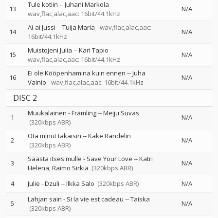
Tule kotiin
--
Juhani Markola
13
N/A
wav,flac,alac,aac: 16bit/44.1kHz
Ai-ai Jussi
--
Tuija Maria
wav,flac,alac,aac:
14
N/A
16bit/44.1kHz
Muistojeni Julia
--
Kari Tapio
15
N/A
wav,flac,alac,aac: 16bit/44.1kHz
Ei ole Kööpenhamina kuin ennen
--
Juha
16
N/A
Vainio
wav,flac,alac,aac: 16bit/44.1kHz
DISC 2
Muukalainen - Främling
--
Meiju Suvas
1
N/A
(320kbps ABR)
Ota minut takaisin
--
Kake Randelin
2
N/A
(320kbps ABR)
Säästä itses mulle - Save Your Love
--
Katri
3
N/A
Helena
Raimo Sirkiä
(320kbps ABR)
4
Julie - Dzuli
--
Ilkka Salo
(320kbps ABR)
N/A
Lahjan sain - Si la vie est cadeau
--
Taiska
5
N/A
(320kbps ABR)