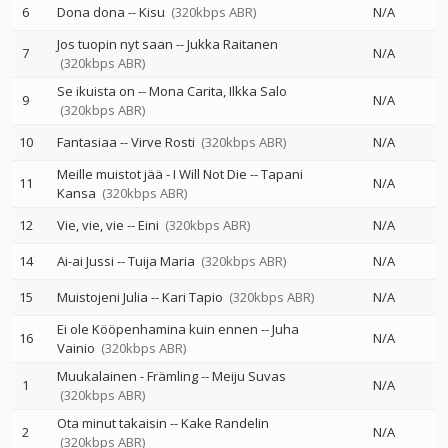
6
Dona dona
--
Kisu
(320kbps ABR)
N/A
Jos tuopin nyt saan
--
Jukka Raitanen
7
N/A
(320kbps ABR)
Se ikuista on
--
Mona Carita
Ilkka Salo
9
N/A
(320kbps ABR)
10
Fantasiaa
--
Virve Rosti
(320kbps ABR)
N/A
Meille muistot jää - I Will Not Die
--
Tapani
11
N/A
Kansa
(320kbps ABR)
12
Vie, vie, vie
--
Eini
(320kbps ABR)
N/A
14
Ai-ai Jussi
--
Tuija Maria
(320kbps ABR)
N/A
15
Muistojeni Julia
--
Kari Tapio
(320kbps ABR)
N/A
Ei ole Kööpenhamina kuin ennen
--
Juha
16
N/A
Vainio
(320kbps ABR)
Muukalainen - Främling
--
Meiju Suvas
1
N/A
(320kbps ABR)
Ota minut takaisin
--
Kake Randelin
2
N/A
(320kbps ABR)