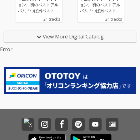
ョン、初のベストアル
ョン、初のベストアル
バム『つば男ベスト』
バム『つば男ベスト』
『つば男インストベス
『つば男インストベス
21 tracks
21 tracks
ト』の2作品配信リリ
ト』の2作品配信リリ
ース。 このベスト盤に
ース。 このベスト盤に
は、CUBERS、THE SU
は、CUBERS、THE SU
View More Digital Catalog
PER FRUIT、世が世な
PER FRUIT、世が世な
ら!!!、SHY、POCKET P
ら!!!、SHY、POCKET P
Error.
ANiC、峯脇から各5曲
ANiC、峯脇から各5曲
ずつを厳選。さらに、
ずつを厳選。さらに、
現つば男メンバー19名
現つば男メンバー19名
とつば男AP（CUBER
とつば男AP（CUBER
S）のTAKAを加えた総
S）のTAKAを加えた総
勢20名が、本アルバム
勢20名が、本アルバム
のために歌唱した新録
のために歌唱した新録
「Samenaide」を含む
「Samenaide」を含む
全21曲が収録される。
全21曲が収録される。
選曲はつばさ男子プロ
選曲はつばさ男子プロ
ダクションのチーフマ
ダクションのチーフマ
ネージャー・堀切裕真
ネージャー・堀切裕真
をはじめ、高橋芳朗、
をはじめ、高橋芳朗、
南波一海、坂井彩花、
南波一海、坂井彩花、
小林千絵による選考・
小林千絵による選考・