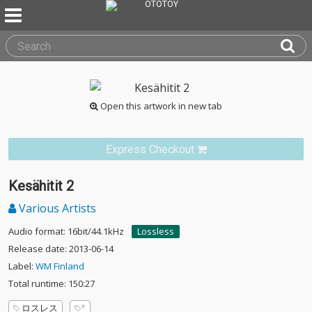
Open this artwork in new tab
Express Checkout
Kesähitit 2
Various Artists
Audio format: 16bit/44.1kHz
Lossless
Release date: 2013-06-14
Label:
WM Finland
Total runtime: 150:27
ロスレス