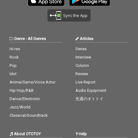
選曲を経て決定した。
選曲を経て決定した。
Sync the App
Genre
-
All Genres
Articles
Hi-res
Series
Rock
Interview
Pop
Column
Idol
Review
Anime/Game/Voice Actor
Live Report
Hip Hop/R&B
Audio Equipment
Dance/Electronic
先週のオトトイ
Jazz/World
Classical/Soundtrack
About OTOTOY
Help