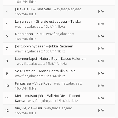
16bit/44.1kHz
Julie - Dzuli
--
Ilkka Salo
wav,flac,alac,aac:
4
N/A
16bit/44.1kHz
Lahjan sain - Si la vie est cadeau
--
Taiska
5
N/A
wav,flac,alac,aac: 16bit/44.1kHz
Dona dona
--
Kisu
wav,flac,alac,aac:
6
N/A
16bit/44.1kHz
Jos tuopin nyt saan
--
Jukka Raitanen
7
N/A
wav,flac,alac,aac: 16bit/44.1kHz
Luonnonlapsi - Nature Boy
--
Kassu Halonen
8
N/A
wav,flac,alac,aac: 16bit/44.1kHz
Se ikuista on
--
Mona Carita
Ilkka Salo
9
N/A
wav,flac,alac,aac: 16bit/44.1kHz
Fantasiaa
--
Virve Rosti
wav,flac,alac,aac:
10
N/A
16bit/44.1kHz
Meille muistot jää - I Will Not Die
--
Tapani
11
N/A
Kansa
wav,flac,alac,aac: 16bit/44.1kHz
Vie, vie, vie
--
Eini
wav,flac,alac,aac:
12
N/A
16bit/44.1kHz