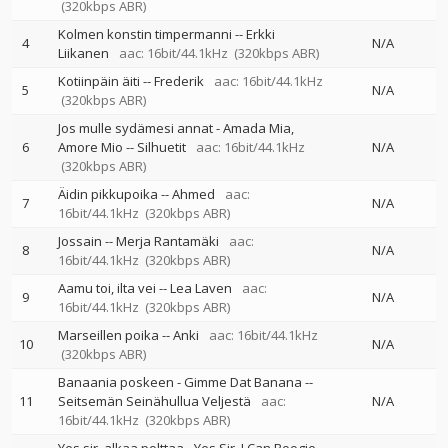
(320kbps ABR)
Kolmen konstin timpermanni
--
Erkki
4
N/A
Liikanen
aac: 16bit/44.1kHz
(320kbps ABR)
Kotiinpäin äiti
--
Frederik
aac: 16bit/44.1kHz
5
N/A
(320kbps ABR)
Jos mulle sydämesi annat - Amada Mia,
6
Amore Mio
--
Silhuetit
aac: 16bit/44.1kHz
N/A
(320kbps ABR)
Äidin pikkupoika
--
Ahmed
aac:
7
N/A
16bit/44.1kHz
(320kbps ABR)
Jossain
--
Merja Rantamäki
aac:
8
N/A
16bit/44.1kHz
(320kbps ABR)
Aamu toi, ilta vei
--
Lea Laven
aac:
9
N/A
16bit/44.1kHz
(320kbps ABR)
Marseillen poika
--
Anki
aac: 16bit/44.1kHz
10
N/A
(320kbps ABR)
Banaania poskeen - Gimme Dat Banana
--
11
Seitsemän Seinähullua Veljestä
aac:
N/A
16bit/44.1kHz
(320kbps ABR)