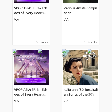
VPOP ASIA: EP. 3 – Ech
Various Artists Compil
oes of Every Heart (Pt.
ation
1) [LIVE VERSION]
V.A.
V.A.
5 tracks
15 tracks
VPOP ASIA: EP. 3 – Ech
Italia anni '50: Best Itali
oes of Every Heart (Pt.
an Songs of the 50's
1) [LIVE VERSION]
V.A.
V.A.