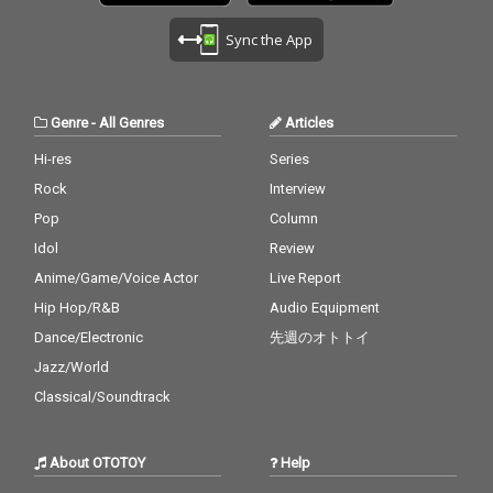
Sync the App
Genre
-
All Genres
Articles
Hi-res
Series
Rock
Interview
Pop
Column
Idol
Review
Anime/Game/Voice Actor
Live Report
Hip Hop/R&B
Audio Equipment
Dance/Electronic
先週のオトトイ
Jazz/World
Classical/Soundtrack
About OTOTOY
Help