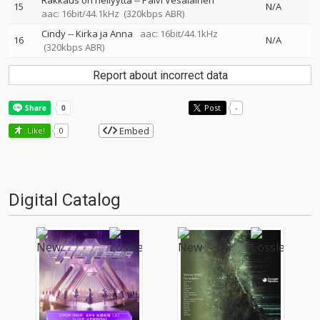
Rakkaus on hellyyttä
--
Päivi Vesalainen
15
N/A
aac: 16bit/44.1kHz
(320kbps ABR)
Cindy
--
Kirka ja Anna
aac: 16bit/44.1kHz
16
N/A
(320kbps ABR)
Report about incorrect data
Post
-
Embed
Like!
0
Digital Catalog