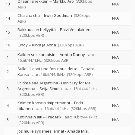
Ollaan lähekkäin
--
Markku Aro
(320kbps
13
N/A
ABR)
Cha cha cha
--
Irwin Goodman
(320kbps
14
N/A
ABR)
Rakkaus on hellyyttä
--
Päivi Vesalainen
15
N/A
(320kbps ABR)
16
Cindy
--
Kirka ja Anna
(320kbps ABR)
N/A
Kaiken sulle antaisin
--
Armi ja Danny
aac:
1
N/A
16bit/44.1kHz
(320kbps ABR)
Sulle - Il etait une fois nous deux
--
Tapani
2
N/A
Kansa
aac: 16bit/44.1kHz
(320kbps ABR)
Et itkeä saa Argentiina - Don't Cry for Me
3
Argentina
--
Seija Simola
aac: 16bit/44.1kHz
N/A
(320kbps ABR)
Kolmen konstin timpermanni
--
Erkki
4
N/A
Liikanen
aac: 16bit/44.1kHz
(320kbps ABR)
Kotiinpäin äiti
--
Frederik
aac: 16bit/44.1kHz
5
N/A
(320kbps ABR)
Jos mulle sydämesi annat - Amada Mia,