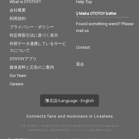
What is OTOTOY?
Help Top
会社概要
Make OTOTOY better
利用規約
Found something weird? Please
プライバシー・ポリシー
mail us
特定商取引法に基づく表示
外部データ連携しているサービ
Contact
スについて
OTOTOYアプリ
退会
媒体資料と広告のご案内
Our Team
Careers
言語/Language - English
Connects fans and musicians in Lossless
許諾 JASRAC: 9008872001Y30005, 9008872005Y37019 / NexTone:
ID000000232, ID000000233 / エルマーク: RIAJ80023001