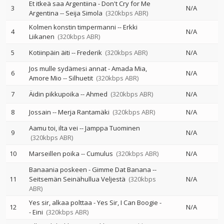
Et itkeä saa Argentiina - Don't Cry for Me
3
N/A
Argentina
--
Seija Simola
(320kbps ABR)
Kolmen konstin timpermanni
--
Erkki
4
N/A
Liikanen
(320kbps ABR)
5
Kotiinpäin äiti
--
Frederik
(320kbps ABR)
N/A
Jos mulle sydämesi annat - Amada Mia,
6
N/A
Amore Mio
--
Silhuetit
(320kbps ABR)
7
Äidin pikkupoika
--
Ahmed
(320kbps ABR)
N/A
8
Jossain
--
Merja Rantamäki
(320kbps ABR)
N/A
Aamu toi, ilta vei
--
Jamppa Tuominen
9
N/A
(320kbps ABR)
10
Marseillen poika
--
Cumulus
(320kbps ABR)
N/A
Banaania poskeen - Gimme Dat Banana
--
11
Seitsemän Seinähullua Veljestä
(320kbps
N/A
ABR)
Yes sir, alkaa polttaa - Yes Sir, I Can Boogie
-
12
N/A
-
Eini
(320kbps ABR)