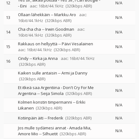
Yes sir, alkaa polttaa - Yes Sir, I Can Boogie
-
12
N/A
-
Eini
aac: 16bit/44.1kHz
(320kbps ABR)
Ollaan lähekkäin
--
Markku Aro
aac:
13
N/A
16bit/44.1kHz
(320kbps ABR)
Cha cha cha
--
Irwin Goodman
aac:
14
N/A
16bit/44.1kHz
(320kbps ABR)
Rakkaus on hellyyttä
--
Päivi Vesalainen
15
N/A
aac: 16bit/44.1kHz
(320kbps ABR)
Cindy
--
Kirka ja Anna
aac: 16bit/44.1kHz
16
N/A
(320kbps ABR)
Kaiken sulle antaisin
--
Armi ja Danny
N/A
(320kbps ABR)
Et itkeä saa Argentiina - Don't Cry For Me
N/A
Argentina
--
Seija Simola
(320kbps ABR)
Kolmen konstin timpermanni
--
Erkki
N/A
Liikanen
(320kbps ABR)
Kotiinpäin äiti
--
Frederik
(320kbps ABR)
N/A
Jos mulle sydämesi annat - Amada Mia,
N/A
Amore Mio
--
Silhuetit
(320kbps ABR)