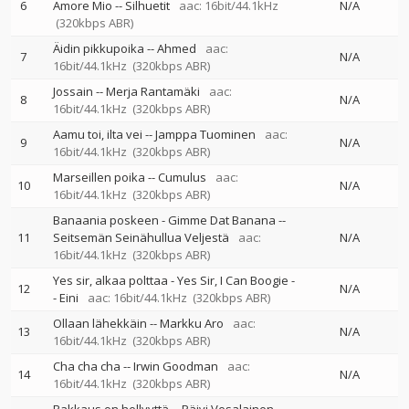
6
Amore Mio
--
Silhuetit
aac: 16bit/44.1kHz
N/A
(320kbps ABR)
Äidin pikkupoika
--
Ahmed
aac:
7
N/A
16bit/44.1kHz
(320kbps ABR)
Jossain
--
Merja Rantamäki
aac:
8
N/A
16bit/44.1kHz
(320kbps ABR)
Aamu toi, ilta vei
--
Jamppa Tuominen
aac:
9
N/A
16bit/44.1kHz
(320kbps ABR)
Marseillen poika
--
Cumulus
aac:
10
N/A
16bit/44.1kHz
(320kbps ABR)
Banaania poskeen - Gimme Dat Banana
--
11
Seitsemän Seinähullua Veljestä
aac:
N/A
16bit/44.1kHz
(320kbps ABR)
Yes sir, alkaa polttaa - Yes Sir, I Can Boogie
-
12
N/A
-
Eini
aac: 16bit/44.1kHz
(320kbps ABR)
Ollaan lähekkäin
--
Markku Aro
aac:
13
N/A
16bit/44.1kHz
(320kbps ABR)
Cha cha cha
--
Irwin Goodman
aac:
14
N/A
16bit/44.1kHz
(320kbps ABR)