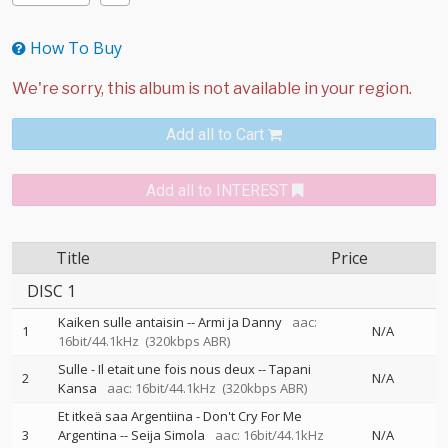
How To Buy
Add all to Cart
Add all to INTEREST
Title
Price
DISC 1
Kaiken sulle antaisin
--
Armi ja Danny
aac:
1
N/A
16bit/44.1kHz
(320kbps ABR)
Sulle - Il etait une fois nous deux
--
Tapani
2
N/A
Kansa
aac: 16bit/44.1kHz
(320kbps ABR)
Et itkeä saa Argentiina - Don't Cry For Me
3
Argentina
--
Seija Simola
aac: 16bit/44.1kHz
N/A