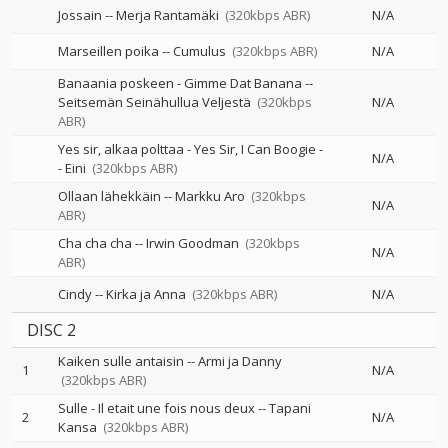
Jossain
--
Merja Rantamäki
(320kbps ABR)
N/A
Marseillen poika
--
Cumulus
(320kbps ABR)
N/A
Banaania poskeen - Gimme Dat Banana
--
Seitsemän Seinähullua Veljestä
(320kbps
N/A
ABR)
Yes sir, alkaa polttaa - Yes Sir, I Can Boogie
-
N/A
-
Eini
(320kbps ABR)
Ollaan lähekkäin
--
Markku Aro
(320kbps
N/A
ABR)
Cha cha cha
--
Irwin Goodman
(320kbps
N/A
ABR)
Cindy
--
Kirka ja Anna
(320kbps ABR)
N/A
DISC 2
Kaiken sulle antaisin
--
Armi ja Danny
1
N/A
(320kbps ABR)
Sulle - Il etait une fois nous deux
--
Tapani
2
N/A
Kansa
(320kbps ABR)