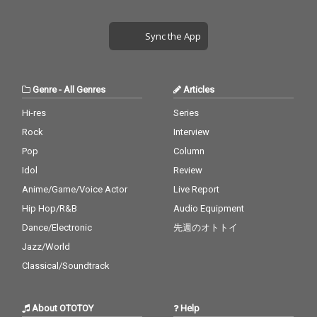
して OHL から参戦した
放感をもたらしてい
KTA・RYUSEI・KANNA
く。 サウンドプロデュ
によるダイナミックな
ーサーには、アーティ
Sync the App
パワーが加わること
ストとしても類まれな
で、それぞれの「個」
才能を放つ iyo が担
が強烈なシナジーを生
当。彼自らがトラック
み出している。 この
制作（B.T.）からミッ
Genre
-
All Genres
Articles
夏、横浜の海、船の上
クス・マスタリングま
で全ての情熱を一つに
でを手掛け、サウンド
Hi-res
Series
束ねる、パーティー・
を0から構築。そこに Y
Rock
Interview
チューンを体感してほ
ORO のホスト感溢れる
しい。
イントロ、AY のエネル
Pop
Column
ギッシュな躍動感、HA
Idol
Review
DY が放つ唯一無二の歌
Anime/Game/Voice Actor
Live Report
声、BIZEN の洗練され
たスタイル、roomR の
Hip Hop/R&B
Audio Equipment
織りなすグルーヴ、そ
Dance/Electronic
先週のオトトイ
して OHL から参戦した
KTA・RYUSEI・KANNA
Jazz/World
によるダイナミックな
Classical/Soundtrack
パワーが加わること
で、それぞれの「個」
が強烈なシナジーを生
About OTOTOY
Help
み出している。 この