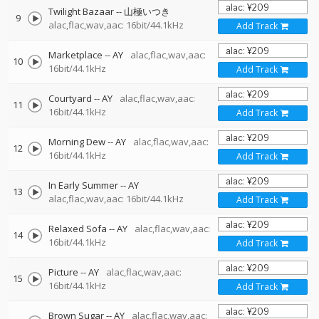
Twilight Bazaar
--
山極いつき
9
alac,flac,wav,aac: 16bit/44.1kHz
Add Track
Marketplace
--
AY
alac,flac,wav,aac:
10
16bit/44.1kHz
Add Track
Courtyard
--
AY
alac,flac,wav,aac:
11
16bit/44.1kHz
Add Track
Morning Dew
--
AY
alac,flac,wav,aac:
12
16bit/44.1kHz
Add Track
In Early Summer
--
AY
13
alac,flac,wav,aac: 16bit/44.1kHz
Add Track
Relaxed Sofa
--
AY
alac,flac,wav,aac:
14
16bit/44.1kHz
Add Track
Picture
--
AY
alac,flac,wav,aac:
15
16bit/44.1kHz
Add Track
Brown Sugar
--
AY
alac,flac,wav,aac: