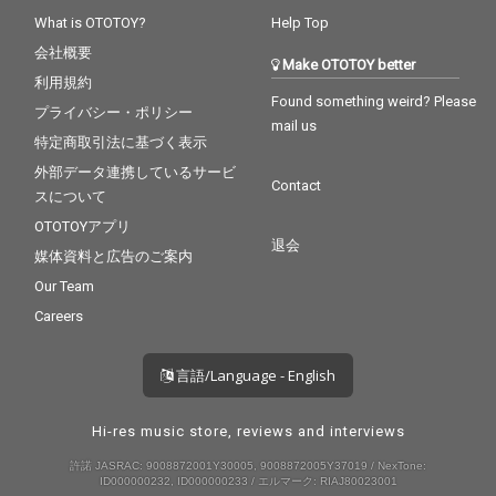
夏、横浜の海、船の上
What is OTOTOY?
Help Top
で全ての情熱を一つに
会社概要
束ねる、パーティー・
Make OTOTOY better
チューンを体感してほ
利用規約
しい。
Found something weird? Please
プライバシー・ポリシー
mail us
特定商取引法に基づく表示
外部データ連携しているサービ
Contact
スについて
OTOTOYアプリ
退会
媒体資料と広告のご案内
Our Team
Careers
言語/Language - English
Hi-res music store, reviews and interviews
許諾 JASRAC: 9008872001Y30005, 9008872005Y37019 / NexTone:
ID000000232, ID000000233 / エルマーク: RIAJ80023001