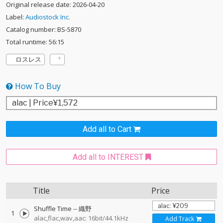
Original release date: 2026-04-20
Label:
Audiostock Inc.
Catalog number: BS-5870
Total runtime: 56:15
ロスレス
How To Buy
Add all to Cart
Add all to INTEREST
Title
Price
Shuffle Time
--
織野
1
alac,flac,wav,aac: 16bit/44.1kHz
Add Track