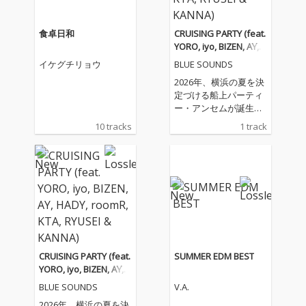
食卓日和
CRUISING PARTY (feat.
YORO, iyo, BIZEN, AY, H
ADY, roomR, KTA, RYU
イケグチリョウ
BLUE SOUNDS
SEI & KANNA)
2026年、横浜の夏を決
定づける船上パーティ
ー・アンセムが誕生。
プレミアムイベント
10 tracks
1 track
「BLUE SOUNDS Cruisi
ng Party Vol. 2」の公
式テーマソングとして
書き下ろされた本作
は、潮風とサンセット
が交差する横浜の海で
の熱狂をそのまま音に
封じ込めた。 オーガナ
イザーの YORO がディ
レクターを務め、冒頭
CRUISING PARTY (feat.
SUMMER EDM BEST
のシャウトで仲間を一
YORO, iyo, BIZEN, AY, H
人ひとり紹介しなが
ADY, roomR, KTA, RYU
BLUE SOUNDS
V.A.
ら、リスナーを真夏の
SEI & KANNA)
「CRUISING PARTY」
2026年、横浜の夏を決