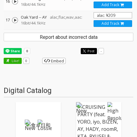
16
16bit/44.1kHz
Add Track
Oak Yard
--
AY
alac,flac,wav,aac:
17
16bit/44.1kHz
Add Track
Report about incorrect data
Post
-
Embed
Like!
0
Digital Catalog