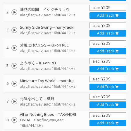
味見の時間
--
イケグチリョウ
2
alac,flac,wav,aac: 16bit/44.1kHz
Add Track
Sunny Side Swing
--
harryfaoki
3
alac,flac,wav,aac: 16bit/44.1kHz
Add Track
才腕にゆだねる
--
Ku-on REC
4
alac,flac,wav,aac: 16bit/44.1kHz
Add Track
ようやく
--
Ku-on REC
5
alac,flac,wav,aac: 16bit/44.1kHz
Add Track
Miniature Toy World
--
motofuji
6
alac,flac,wav,aac: 16bit/44.1kHz
Add Track
元気を出して
--
織野
7
alac,flac,wav,aac: 16bit/44.1kHz
Add Track
All or Nothing Blues
--
TAKANORI
8
ONDA
alac,flac,wav,aac:
Add Track
16bit/44.1kHz