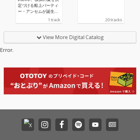
へと誘い出す。心地よ
定づける船上パーティ
いアフロビートのグル
ー・アンセムが誕生。
ーヴを土台に、一度聴
プレミアムイベント
1 track
20 tracks
けば誰もが口ずさめる
「BLUE SOUNDS Cruisi
キャッチーなサビのメ
ng Party Vol. 2」の公
ロディが、最高潮の解
式テーマソングとして
View More Digital Catalog
放感をもたらしてい
書き下ろされた本作
く。 サウンドプロデュ
は、潮風とサンセット
Error.
ーサーには、アーティ
が交差する横浜の海で
ストとしても類まれな
の熱狂をそのまま音に
才能を放つ iyo が担
封じ込めた。 オーガナ
当。彼自らがトラック
イザーの YORO がディ
制作（B.T.）からミッ
レクターを務め、冒頭
クス・マスタリングま
のシャウトで仲間を一
でを手掛け、サウンド
人ひとり紹介しなが
を0から構築。そこに Y
ら、リスナーを真夏の
ORO のホスト感溢れる
「CRUISING PARTY」
イントロ、AY のエネル
へと誘い出す。心地よ
ギッシュな躍動感、HA
いアフロビートのグル
DY が放つ唯一無二の歌
ーヴを土台に、一度聴
声、BIZEN の洗練され
けば誰もが口ずさめる
たスタイル、roomR の
キャッチーなサビのメ
織りなすグルーヴ、そ
ロディが、最高潮の解