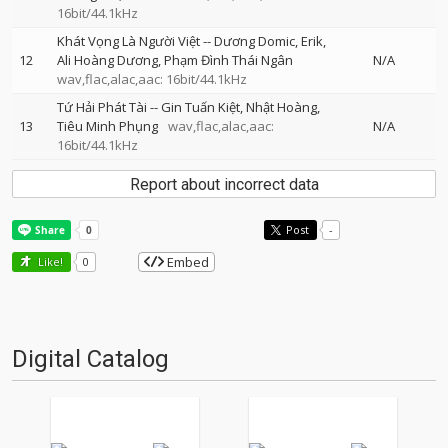
16bit/44.1kHz
Khát Vọng Là Người Việt
--
Dương Domic
Erik
12
Ali Hoàng Dương
Phạm Đình Thái Ngân
N/A
wav,flac,alac,aac: 16bit/44.1kHz
Tứ Hải Phát Tài
--
Gin Tuấn Kiệt
Nhật Hoàng
13
Tiêu Minh Phụng
wav,flac,alac,aac:
N/A
16bit/44.1kHz
Report about incorrect data
Post
-
Embed
Like!
0
Digital Catalog