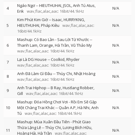
Ngáo Ngơ
--
HIEUTHUHAI
JSOL
Anh Tú Atus
4
N/A
Erik
wav,flac,alac,aac: 16bit/44.1kHz
Kim Phút Kim Giờ
--
Isaac
HURRYKNG
5
HIEUTHUHAI
Pháp Kiều
wav,flac,alac,aac:
N/A
16bit/44.1kHz
Mashup: Có Bao Lần - Sau Lời Từ Khước
--
6
Thanh Lam
Orange
Hà Trần
Vũ Thảo My
N/A
wav,flac,alac,aac: 16bit/44.1kHz
Lại Là DG House
--
Coolkid
Rhyder
7
N/A
wav,flac,alac,aac: 16bit/44.1kHz
Anh Đã Làm Gì Đâu
--
Thùy Chi
Nhật Hoàng
8
N/A
wav,flac,alac,aac: 16bit/44.1kHz
Anh Trai Hiphop
--
B Ray
Hustlang Robber
9
N/A
Gill
wav,flac,alac,aac: 16bit/44.1kHz
Mashup: Đóa Hồng Chơi Vơi - Rồi Em Sẽ Gặp
10
Một Chàng Trai Khác
--
Quân A.P
Hà Nhi
Anh
N/A
Tú
wav,flac,alac,aac: 16bit/44.1kHz
Mashup: Mùa Xuân Đầu Tiên - Phút Giao
Thừa Lặng Lẽ
--
Thùy Chi
Lương Bích Hữu
11
N/A
Hoàng Hải
Hà Trần
wav,flac,alac,aac: