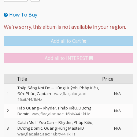
How To Buy
Add all to Cart
Add all to INTEREST
Title
Price
Thắp Sáng Nơi Em
--
Hùng Huỳnh
Pháp Kiều
1
Đức Phúc
Captain
wav,flac,alac,aac:
N/A
16bit/44.1kHz
Hào Quang
--
Rhyder
Pháp Kiều
Dương
2
N/A
Domic
wav,flac,alac,aac: 16bit/44.1kHz
Catch Me If You Can
--
Rhyder
Pháp Kiều
3
Dương Domic
Quang Hùng MasterD
N/A
wav,flac,alac,aac: 16bit/44.1kHz