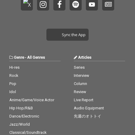
Sync the App
Genre
-
All Genres
Articles
Hi-res
Series
Rock
Interview
Pop
Column
Idol
Review
Anime/Game/Voice Actor
Live Report
Hip Hop/R&B
Audio Equipment
Dance/Electronic
先週のオトトイ
Jazz/World
Classical/Soundtrack