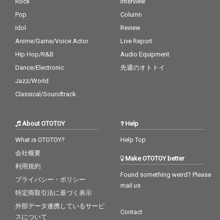
Rock
Interview
Pop
Column
Idol
Review
Anime/Game/Voice Actor
Live Report
Hip Hop/R&B
Audio Equipment
Dance/Electronic
先週のオトトイ
Jazz/World
Classical/Soundtrack
About OTOTOY
Help
What is OTOTOY?
Help Top
会社概要
Make OTOTOY better
利用規約
Found something weird? Please
プライバシー・ポリシー
mail us
特定商取引法に基づく表示
外部データ連携しているサービ
Contact
スについて