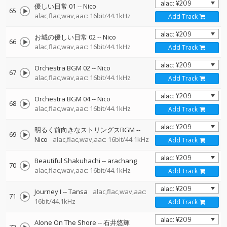
優しい日常 01
--
Nico
65
alac,flac,wav,aac: 16bit/44.1kHz
Add Track
お城の優しい日常 02
--
Nico
66
alac,flac,wav,aac: 16bit/44.1kHz
Add Track
Orchestra BGM 02
--
Nico
67
alac,flac,wav,aac: 16bit/44.1kHz
Add Track
Orchestra BGM 04
--
Nico
68
alac,flac,wav,aac: 16bit/44.1kHz
Add Track
明るく前向きなストリングスBGM
--
69
Nico
alac,flac,wav,aac: 16bit/44.1kHz
Add Track
Beautiful Shakuhachi
--
arachang
70
alac,flac,wav,aac: 16bit/44.1kHz
Add Track
Journey I
--
Tansa
alac,flac,wav,aac:
71
16bit/44.1kHz
Add Track
Alone On The Shore
--
石井悠輝