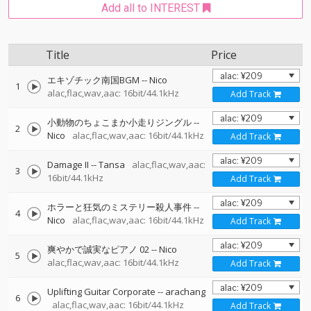
Add all to INTEREST
Title
Price
エキゾチック南国BGM
--
Nico
1
alac,flac,wav,aac: 16bit/44.1kHz
Add Track
小動物のちょこまか小走りジングル
--
2
Nico
alac,flac,wav,aac: 16bit/44.1kHz
Add Track
Damage II
--
Tansa
alac,flac,wav,aac:
3
16bit/44.1kHz
Add Track
ホラーと狂気のミステリー殺人事件
--
4
Nico
alac,flac,wav,aac: 16bit/44.1kHz
Add Track
爽やかで誠実なピアノ 02
--
Nico
5
alac,flac,wav,aac: 16bit/44.1kHz
Add Track
Uplifting Guitar Corporate
--
arachang
6
alac,flac,wav,aac: 16bit/44.1kHz
Add Track