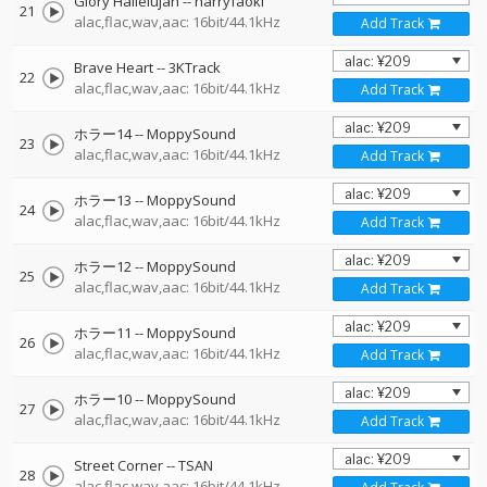
Glory Hallelujah
--
harryfaoki
21
alac,flac,wav,aac: 16bit/44.1kHz
Add Track
Brave Heart
--
3KTrack
22
alac,flac,wav,aac: 16bit/44.1kHz
Add Track
ホラー14
--
MoppySound
23
alac,flac,wav,aac: 16bit/44.1kHz
Add Track
ホラー13
--
MoppySound
24
alac,flac,wav,aac: 16bit/44.1kHz
Add Track
ホラー12
--
MoppySound
25
alac,flac,wav,aac: 16bit/44.1kHz
Add Track
ホラー11
--
MoppySound
26
alac,flac,wav,aac: 16bit/44.1kHz
Add Track
ホラー10
--
MoppySound
27
alac,flac,wav,aac: 16bit/44.1kHz
Add Track
Street Corner
--
TSAN
28
alac,flac,wav,aac: 16bit/44.1kHz