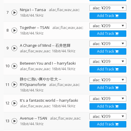
Ninja I
--
Tansa
alac,flac,wav,aac:
7
16bit/44.1kHz
Add Track
Together
--
TSAN
alac,flac,wav,aac:
8
16bit/44.1kHz
Add Track
A Change of Mind
--
石井悠輝
9
alac,flac,wav,aac: 16bit/44.1kHz
Add Track
Between You and I
--
harryfaoki
10
alac,flac,wav,aac: 16bit/44.1kHz
Add Track
静かに熱い爽やか壮大
--
11
RYOpianoforte
alac,flac,wav,aac:
Add Track
16bit/44.1kHz
It's a fantastic world
--
harryfaoki
12
alac,flac,wav,aac: 16bit/44.1kHz
Add Track
Avenue
--
TSAN
alac,flac,wav,aac:
13
16bit/44.1kHz
Add Track