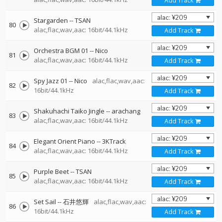
Add Track
Stargarden
--
TSAN
80
alac,flac,wav,aac: 16bit/44.1kHz
Add Track
Orchestra BGM 01
--
Nico
81
alac,flac,wav,aac: 16bit/44.1kHz
Add Track
Spy Jazz 01
--
Nico
alac,flac,wav,aac:
82
16bit/44.1kHz
Add Track
Shakuhachi Taiko Jingle
--
arachang
83
alac,flac,wav,aac: 16bit/44.1kHz
Add Track
Elegant Orient Piano
--
3KTrack
84
alac,flac,wav,aac: 16bit/44.1kHz
Add Track
Purple Beet
--
TSAN
85
alac,flac,wav,aac: 16bit/44.1kHz
Add Track
Set Sail
--
石井悠輝
alac,flac,wav,aac:
86
16bit/44.1kHz
Add Track