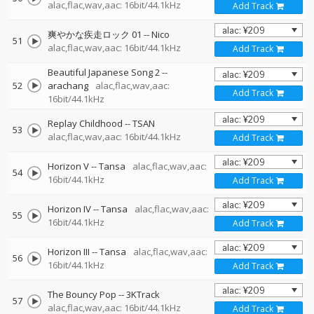
alac,flac,wav,aac: 16bit/44.1kHz
Add Track
爽やかな疾走ロック 01
--
Nico
51
alac,flac,wav,aac: 16bit/44.1kHz
Add Track
Beautiful Japanese Song 2
--
52
arachang
alac,flac,wav,aac:
Add Track
16bit/44.1kHz
Replay Childhood
--
TSAN
53
alac,flac,wav,aac: 16bit/44.1kHz
Add Track
Horizon V
--
Tansa
alac,flac,wav,aac:
54
16bit/44.1kHz
Add Track
Horizon IV
--
Tansa
alac,flac,wav,aac:
55
16bit/44.1kHz
Add Track
Horizon III
--
Tansa
alac,flac,wav,aac:
56
16bit/44.1kHz
Add Track
The Bouncy Pop
--
3KTrack
57
alac,flac,wav,aac: 16bit/44.1kHz
Add Track