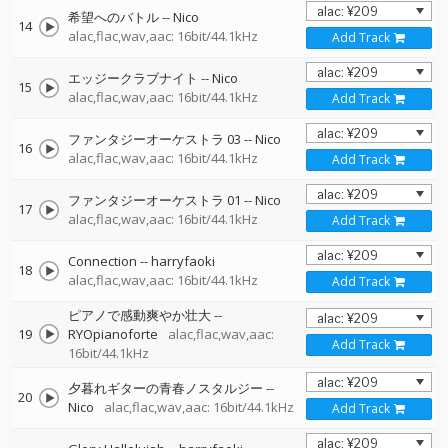
希望へのバトル
--
Nico
14
alac,flac,wav,aac: 16bit/44.1kHz
Add Track
エッジークラブナイト
--
Nico
15
alac,flac,wav,aac: 16bit/44.1kHz
Add Track
ファンタジーオーケストラ 03
--
Nico
16
alac,flac,wav,aac: 16bit/44.1kHz
Add Track
ファンタジーオーケストラ 01
--
Nico
17
alac,flac,wav,aac: 16bit/44.1kHz
Add Track
Connection
--
harryfaoki
18
alac,flac,wav,aac: 16bit/44.1kHz
Add Track
ピアノで感動爽やか壮大
--
19
RYOpianoforte
alac,flac,wav,aac:
Add Track
16bit/44.1kHz
夕暮れギターの青春ノスタルジー
--
20
Nico
alac,flac,wav,aac: 16bit/44.1kHz
Add Track