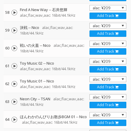
Find A New Way
--
石井悠輝
58
alac,flac,wav,aac: 16bit/44.1kHz
Add Track
決戦
--
Nico
alac,flac,wav,aac:
59
16bit/44.1kHz
Add Track
戦いの火蓋
--
Nico
alac,flac,wav,aac:
60
16bit/44.1kHz
Add Track
Toy Music 02
--
Nico
61
alac,flac,wav,aac: 16bit/44.1kHz
Add Track
Toy Music 01
--
Nico
62
alac,flac,wav,aac: 16bit/44.1kHz
Add Track
Neon City
--
TSAN
alac,flac,wav,aac:
63
16bit/44.1kHz
Add Track
ほんわかのんびりお散歩BGM 01
--
Nico
64
alac,flac,wav,aac: 16bit/44.1kHz
Add Track