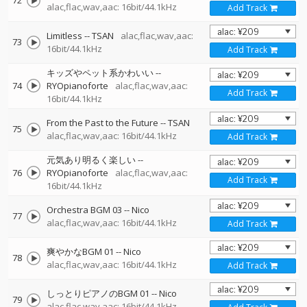
72
alac,flac,wav,aac: 16bit/44.1kHz
Add Track
Limitless
--
TSAN
alac,flac,wav,aac:
73
16bit/44.1kHz
Add Track
キッズやペット系かわいい
--
74
RYOpianoforte
alac,flac,wav,aac:
Add Track
16bit/44.1kHz
From the Past to the Future
--
TSAN
75
alac,flac,wav,aac: 16bit/44.1kHz
Add Track
元気あり明るく楽しい
--
76
RYOpianoforte
alac,flac,wav,aac:
Add Track
16bit/44.1kHz
Orchestra BGM 03
--
Nico
77
alac,flac,wav,aac: 16bit/44.1kHz
Add Track
爽やかなBGM 01
--
Nico
78
alac,flac,wav,aac: 16bit/44.1kHz
Add Track
しっとりピアノのBGM 01
--
Nico
79
alac,flac,wav,aac: 16bit/44.1kHz