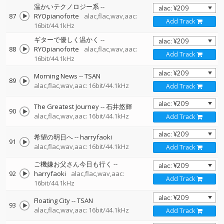
温かいテクノロジー系
--
87
RYOpianoforte
alac,flac,wav,aac:
Add Track
16bit/44.1kHz
ギターで優しく温かく
--
88
RYOpianoforte
alac,flac,wav,aac:
Add Track
16bit/44.1kHz
Morning News
--
TSAN
89
alac,flac,wav,aac: 16bit/44.1kHz
Add Track
The Greatest Journey
--
石井悠輝
90
alac,flac,wav,aac: 16bit/44.1kHz
Add Track
希望の明日へ
--
harryfaoki
91
alac,flac,wav,aac: 16bit/44.1kHz
Add Track
ご機嫌お父さん今日も行く
--
92
harryfaoki
alac,flac,wav,aac:
Add Track
16bit/44.1kHz
Floating City
--
TSAN
93
alac,flac,wav,aac: 16bit/44.1kHz
Add Track