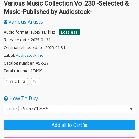
Various Music Collection Vol.230 -Selected &
Music-Published by Audiostock-
Various Artists
Audio format: 16bit/44.1kHz
Lossless
Release date: 2025-01-31
Original release date: 2025-01-31
Label:
Audiostock Inc.
Catalog number: AS-529
Total runtime: 174:09
ロスレス
How To Buy
Add all to Cart