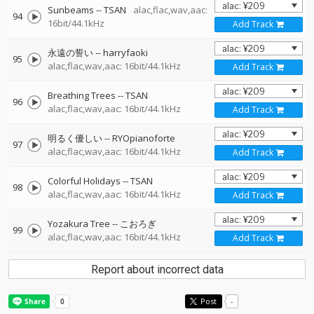
Sunbeams
--
TSAN
alac,flac,wav,aac:
94
16bit/44.1kHz
Add Track
永遠の誓い
--
harryfaoki
95
alac,flac,wav,aac: 16bit/44.1kHz
Add Track
Breathing Trees
--
TSAN
96
alac,flac,wav,aac: 16bit/44.1kHz
Add Track
明るく優しい
--
RYOpianoforte
97
alac,flac,wav,aac: 16bit/44.1kHz
Add Track
Colorful Holidays
--
TSAN
98
alac,flac,wav,aac: 16bit/44.1kHz
Add Track
Yozakura Tree
--
こおろぎ
99
alac,flac,wav,aac: 16bit/44.1kHz
Add Track
Report about incorrect data
Post
-