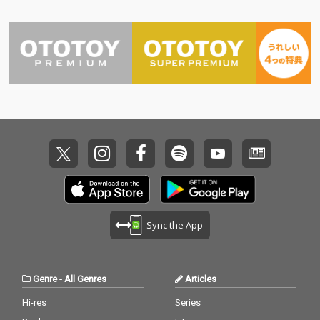
Sync the App
Genre
-
All Genres
Articles
Hi-res
Series