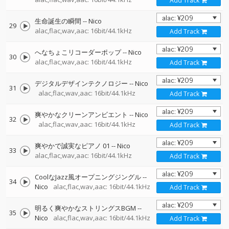
Add Track
生命誕生の瞬間
--
Nico
29
alac,flac,wav,aac: 16bit/44.1kHz
Add Track
へなちょこリコーダーポップ
--
Nico
30
alac,flac,wav,aac: 16bit/44.1kHz
Add Track
デジタルデザインテクノロジー
--
Nico
31
alac,flac,wav,aac: 16bit/44.1kHz
Add Track
爽やかなクリーンアンビエント
--
Nico
32
alac,flac,wav,aac: 16bit/44.1kHz
Add Track
爽やかで誠実なピアノ 01
--
Nico
33
alac,flac,wav,aac: 16bit/44.1kHz
Add Track
CoolなJazz風オープニングジングル
--
34
Nico
alac,flac,wav,aac: 16bit/44.1kHz
Add Track
明るく爽やかなストリングスBGM
--
35
Nico
alac,flac,wav,aac: 16bit/44.1kHz
Add Track