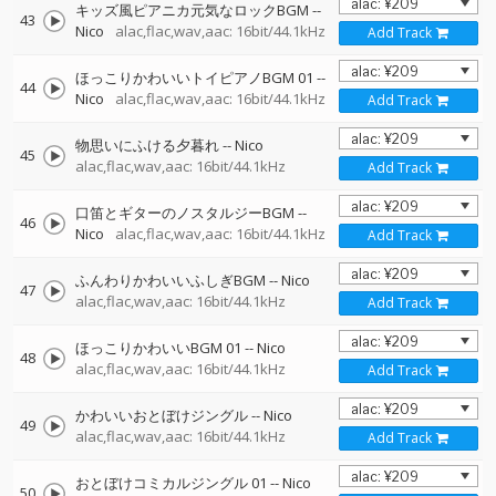
キッズ風ピアニカ元気なロックBGM
--
43
Nico
alac,flac,wav,aac: 16bit/44.1kHz
Add Track
ほっこりかわいいトイピアノBGM 01
--
44
Nico
alac,flac,wav,aac: 16bit/44.1kHz
Add Track
物思いにふける夕暮れ
--
Nico
45
alac,flac,wav,aac: 16bit/44.1kHz
Add Track
口笛とギターのノスタルジーBGM
--
46
Nico
alac,flac,wav,aac: 16bit/44.1kHz
Add Track
ふんわりかわいいふしぎBGM
--
Nico
47
alac,flac,wav,aac: 16bit/44.1kHz
Add Track
ほっこりかわいいBGM 01
--
Nico
48
alac,flac,wav,aac: 16bit/44.1kHz
Add Track
かわいいおとぼけジングル
--
Nico
49
alac,flac,wav,aac: 16bit/44.1kHz
Add Track
おとぼけコミカルジングル 01
--
Nico
50