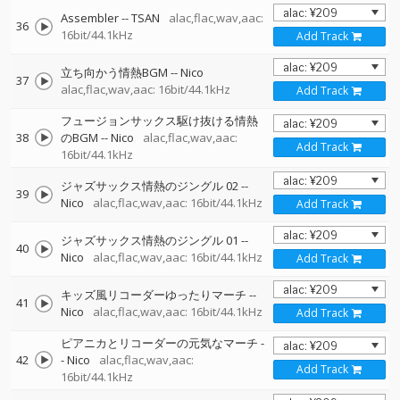
Assembler
--
TSAN
alac,flac,wav,aac:
36
16bit/44.1kHz
Add Track
立ち向かう情熱BGM
--
Nico
37
alac,flac,wav,aac: 16bit/44.1kHz
Add Track
フュージョンサックス駆け抜ける情熱
38
のBGM
--
Nico
alac,flac,wav,aac:
Add Track
16bit/44.1kHz
ジャズサックス情熱のジングル 02
--
39
Nico
alac,flac,wav,aac: 16bit/44.1kHz
Add Track
ジャズサックス情熱のジングル 01
--
40
Nico
alac,flac,wav,aac: 16bit/44.1kHz
Add Track
キッズ風リコーダーゆったりマーチ
--
41
Nico
alac,flac,wav,aac: 16bit/44.1kHz
Add Track
ピアニカとリコーダーの元気なマーチ
-
42
-
Nico
alac,flac,wav,aac:
Add Track
16bit/44.1kHz