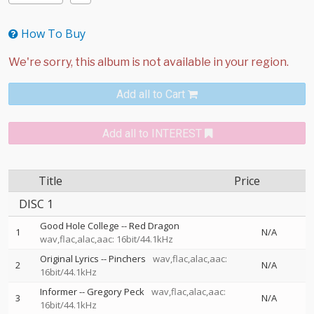
How To Buy
Add all to Cart
Add all to INTEREST
Title
Price
DISC 1
Good Hole College
--
Red Dragon
1
N/A
wav,flac,alac,aac: 16bit/44.1kHz
Original Lyrics
--
Pinchers
wav,flac,alac,aac:
2
N/A
16bit/44.1kHz
Informer
--
Gregory Peck
wav,flac,alac,aac:
3
N/A
16bit/44.1kHz