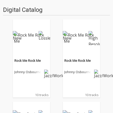
日もデジタルの乱世を治め
す。2025年は、それぞれなにを
る…!'''〈アーカイ奉行〉と
聴いてOTOTOYを作っていたの
Digital Catalog
は…'''1.過去作の最新リマスター
か？ ということでスタッフ・
音源 2.これまで未配信…
チャートをお届けします…
Rock Me Rock Me
Rock Me Rock Me
Johnny Osbourne
Johnny Osbourne
10 tracks
10 tracks