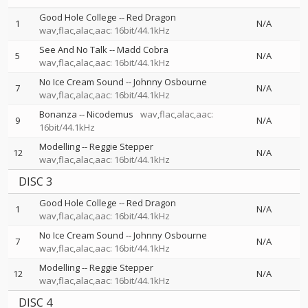
Good Hole College
--
Red Dragon
1
N/A
wav,flac,alac,aac: 16bit/44.1kHz
See And No Talk
--
Madd Cobra
5
N/A
wav,flac,alac,aac: 16bit/44.1kHz
No Ice Cream Sound
--
Johnny Osbourne
7
N/A
wav,flac,alac,aac: 16bit/44.1kHz
Bonanza
--
Nicodemus
wav,flac,alac,aac:
9
N/A
16bit/44.1kHz
Modelling
--
Reggie Stepper
12
N/A
wav,flac,alac,aac: 16bit/44.1kHz
DISC 3
Good Hole College
--
Red Dragon
1
N/A
wav,flac,alac,aac: 16bit/44.1kHz
No Ice Cream Sound
--
Johnny Osbourne
7
N/A
wav,flac,alac,aac: 16bit/44.1kHz
Modelling
--
Reggie Stepper
12
N/A
wav,flac,alac,aac: 16bit/44.1kHz
DISC 4