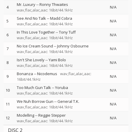
Mr. Luxury
--
Ronny Thwaites
4
N/A
wav,flac,alac,aac: 16bit/44.1kHz
See And No Talk
--
Madd Cobra
5
N/A
wav,flac,alac,aac: 16bit/44.1kHz
In This Love Together
--
Tony Tuff
6
N/A
wav,flac,alac,aac: 16bit/44.1kHz
No Ice Cream Sound
--
Johnny Osbourne
7
N/A
wav,flac,alac,aac: 16bit/44.1kHz
Isn't She Lovely
--
Yami Bolo
8
N/A
wav,flac,alac,aac: 16bit/44.1kHz
Bonanza
--
Nicodemus
wav,flac,alac,aac:
9
N/A
16bit/44.1kHz
Too Much Gun Talk
--
Yoruba
10
N/A
wav,flac,alac,aac: 16bit/44.1kHz
We Nuh Borrow Gun
--
General T.K.
11
N/A
wav,flac,alac,aac: 16bit/44.1kHz
Modelling
--
Reggie Stepper
12
N/A
wav,flac,alac,aac: 16bit/44.1kHz
DISC 2