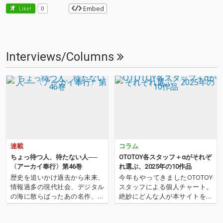
Embed
Like!
0
Interviews/Columns
連載
コラム
ちょっ待つ人、待たない人──
OTOTOY各スタッフ＋αがそれぞ
〈アーカイ奉行〉第46巻
れ選ぶ、2025年の10作品
歴史を追いかけ過去から未来、
今年もやってきましたOTOTOY
情報過多の現代社会、デジタル
スタッフによる個人チャート。
の海に散らばったあの名作、こ
絶妙にどんな人が本サイトを運
の名作たちをひとつにまとめる
営しているのか？ そんな自己
仕事人…!〈アーカイ奉行〉が今
紹介もちょっとかねておりま