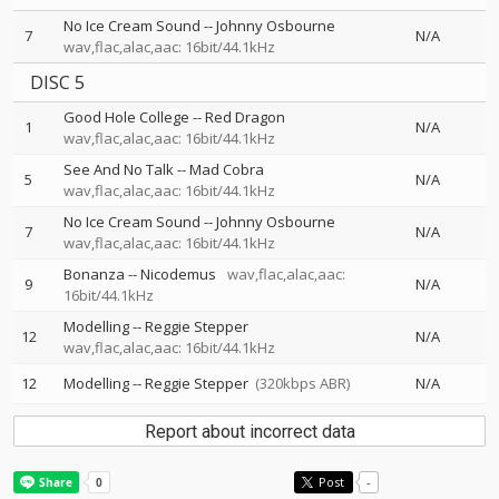
No Ice Cream Sound
--
Johnny Osbourne
7
N/A
wav,flac,alac,aac: 16bit/44.1kHz
DISC 5
Good Hole College
--
Red Dragon
1
N/A
wav,flac,alac,aac: 16bit/44.1kHz
See And No Talk
--
Mad Cobra
5
N/A
wav,flac,alac,aac: 16bit/44.1kHz
No Ice Cream Sound
--
Johnny Osbourne
7
N/A
wav,flac,alac,aac: 16bit/44.1kHz
Bonanza
--
Nicodemus
wav,flac,alac,aac:
9
N/A
16bit/44.1kHz
Modelling
--
Reggie Stepper
12
N/A
wav,flac,alac,aac: 16bit/44.1kHz
12
Modelling
--
Reggie Stepper
(320kbps ABR)
N/A
Report about incorrect data
Post
-