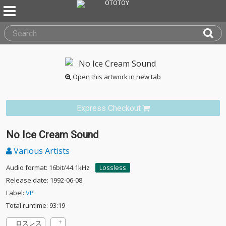
Open this artwork in new tab
Express Checkout
No Ice Cream Sound
Various Artists
Audio format: 16bit/44.1kHz
Lossless
Release date: 1992-06-08
Label:
VP
Total runtime: 93:19
ロスレス