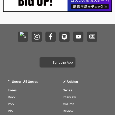
Sync the App
Genre
-
All Genres
Articles
Hi-res
Series
Rock
Interview
Pop
Column
Idol
Review