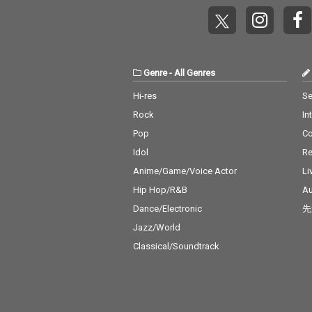
Genre
-
All Genres
Hi-res
Se
Rock
In
Pop
C
Idol
Re
Anime/Game/Voice Actor
Li
Hip Hop/R&B
Au
Dance/Electronic
先
Jazz/World
Classical/Soundtrack