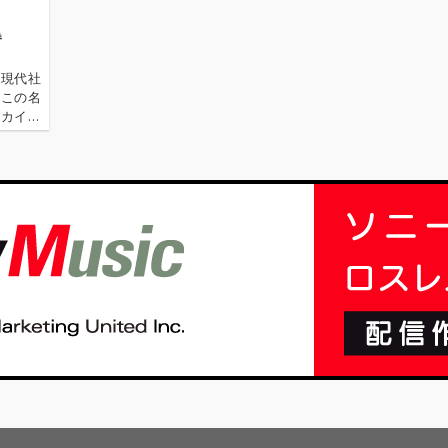
巻
の現代社
、この名
ーカイ奉
〈アーカ
源 2.