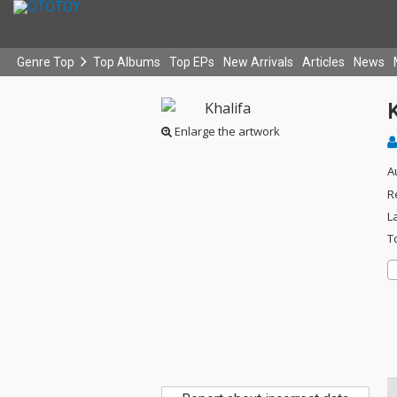
Genre Top
Top Albums
Top EPs
New Arrivals
Articles
News
K
Enlarge the artwork
A
R
L
T