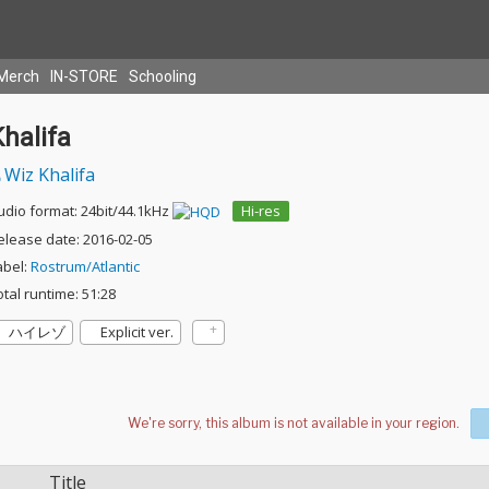
Merch
IN-STORE
Schooling
halifa
Wiz Khalifa
udio format: 24bit/44.1kHz
Hi-res
elease date: 2016-02-05
abel:
Rostrum/Atlantic
otal runtime: 51:28
ハイレゾ
Explicit ver.
Title