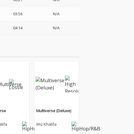
03:56
N/A
04:14
N/A
erse
Multiverse (Deluxe)
lifa
Wiz Khalifa