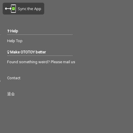
Sync the App
Help
Help Top
Make OTOTOY better
Found something weird? Please mail us
Contact
つ
退会