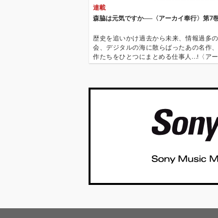
連載
森脇は元気ですか──〈アーカイ奉行〉第7
歴史を追いかけ過去から未来、情報過多
会、デジタルの海に散らばったあの名作
作たちをひとつにまとめる仕事人…!〈ア
行〉が今日もデジタルの乱世を治める…!'''
イ奉行〉とは…'''1.過去作の最新リマスター音
これまで未配信…