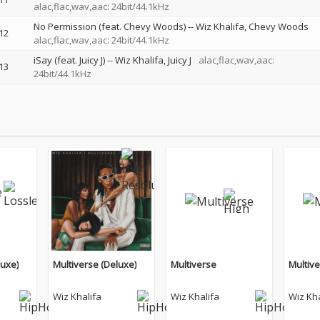
alac,flac,wav,aac: 24bit/44.1kHz
No Permission (feat. Chevy Woods)
--
Wiz Khalifa
Chevy Woods
12
alac,flac,wav,aac: 24bit/44.1kHz
iSay (feat. Juicy J)
--
Wiz Khalifa
Juicy J
alac,flac,wav,aac:
13
24bit/44.1kHz
luxe)
Multiverse (Deluxe)
Multiverse
Multiv
Wiz Khalifa
Wiz Khalifa
Wiz Kha