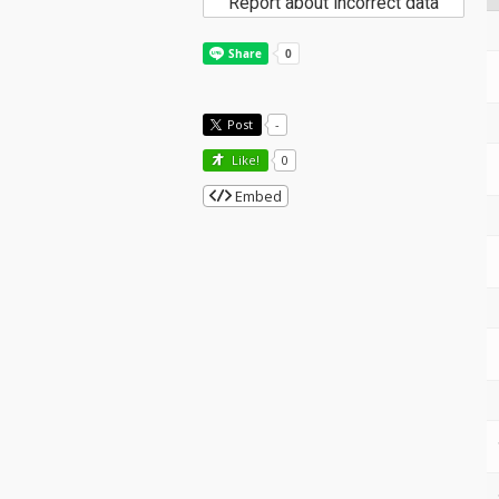
Report about incorrect data
Post
-
Like!
0
Embed