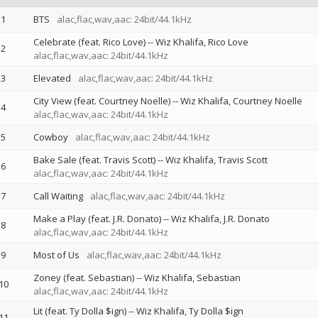
1
BTS
alac,flac,wav,aac: 24bit/44.1kHz
Celebrate (feat. Rico Love)
--
Wiz Khalifa
Rico Love
2
alac,flac,wav,aac: 24bit/44.1kHz
3
Elevated
alac,flac,wav,aac: 24bit/44.1kHz
City View (feat. Courtney Noelle)
--
Wiz Khalifa
Courtney Noelle
4
alac,flac,wav,aac: 24bit/44.1kHz
5
Cowboy
alac,flac,wav,aac: 24bit/44.1kHz
Bake Sale (feat. Travis Scott)
--
Wiz Khalifa
Travis Scott
6
alac,flac,wav,aac: 24bit/44.1kHz
7
Call Waiting
alac,flac,wav,aac: 24bit/44.1kHz
Make a Play (feat. J.R. Donato)
--
Wiz Khalifa
J.R. Donato
8
alac,flac,wav,aac: 24bit/44.1kHz
9
Most of Us
alac,flac,wav,aac: 24bit/44.1kHz
Zoney (feat. Sebastian)
--
Wiz Khalifa
Sebastian
10
alac,flac,wav,aac: 24bit/44.1kHz
Lit (feat. Ty Dolla $ign)
--
Wiz Khalifa
Ty Dolla $ign
11