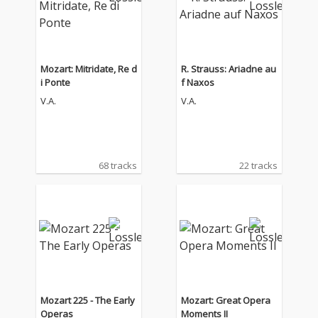
Mozart: Mitridate, Re d
R. Strauss: Ariadne au
i Ponte
f Naxos
V.A.
V.A.
68 tracks
22 tracks
Mozart 225 - The Early
Mozart: Great Opera
Operas
Moments II