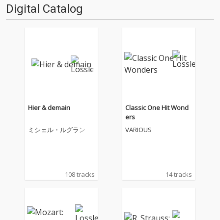
Digital Catalog
Hier & demain
Classic One Hit Wond
ers
ミシェル・ルグラン
VARIOUS
108 tracks
14 tracks