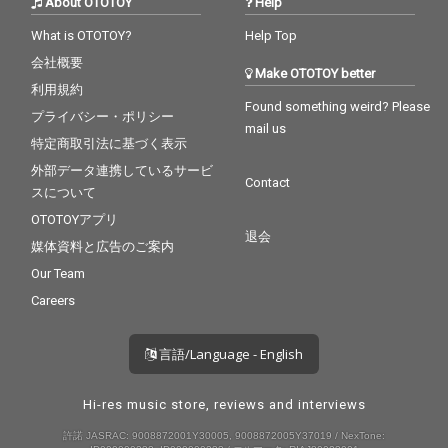
About OTOTOY
Help
What is OTOTOY?
Help Top
会社概要
Make OTOTOY better
利用規約
Found something weird? Please
プライバシー・ポリシー
mail us
特定商取引法に基づく表示
外部データ連携しているサービ
Contact
スについて
OTOTOYアプリ
退会
媒体資料と広告のご案内
Our Team
Careers
言語/Language - English
Hi-res music store, reviews and interviews
許諾 JASRAC: 9008872001Y30005, 9008872005Y37019 / NexTone: