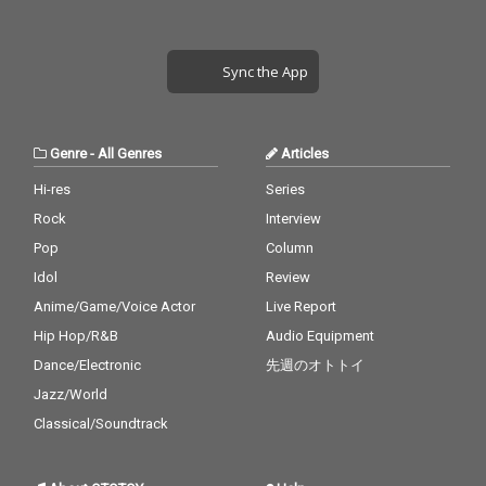
Sync the App
Genre
-
All Genres
Articles
Hi-res
Series
Rock
Interview
Pop
Column
Idol
Review
Anime/Game/Voice Actor
Live Report
Hip Hop/R&B
Audio Equipment
Dance/Electronic
先週のオトトイ
Jazz/World
Classical/Soundtrack