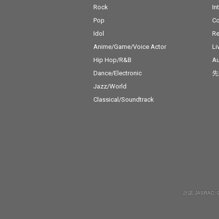
Rock
In
Pop
C
Idol
Re
Anime/Game/Voice Actor
Li
Hip Hop/R&B
Au
Dance/Electronic
先
Jazz/World
Classical/Soundtrack
許諾 JASRAC: 9