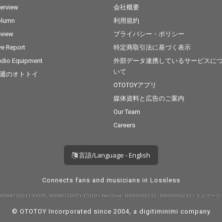
terview
会社概要
olumn
利用規約
view
プライバシー・ポリシー
ve Report
特定商取引法に基づく表示
dio Equipment
外部データ連携しているサービスに
いて
週のオトトイ
OTOTOYアプリ
媒体資料と広告のご案内
Our Team
Careers
言語/Language - English
Connects fans and musicians in Lossless
008872001Y30005, 9008872005Y37019 / NexTone: ID000000232, ID000000233 / エルマーク:
© OTOTOY Incorporated since 2004, a
digitiminimi
company