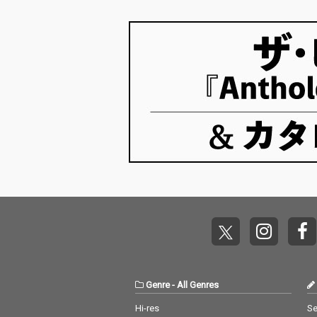
Genre
-
All Genres
Hi-res
Se