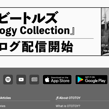
Articles
About OTOTOY
ries
What is OTOTOY?