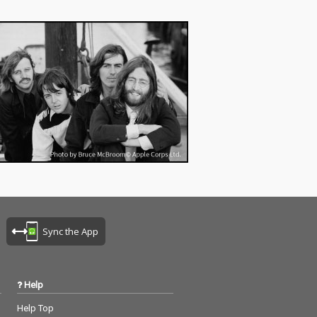
Sync the App
Help
Help Top