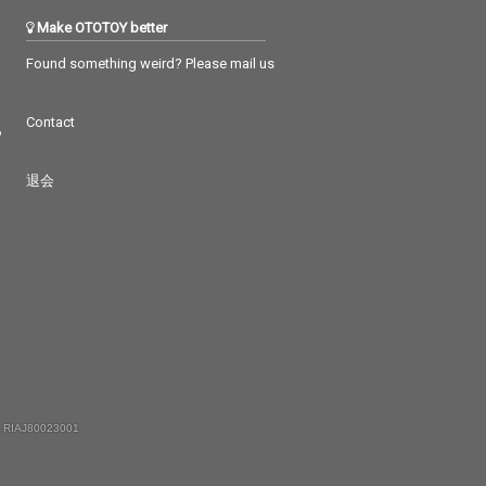
Make OTOTOY better
Found something weird? Please mail us
Contact
つ
退会
 RIAJ80023001