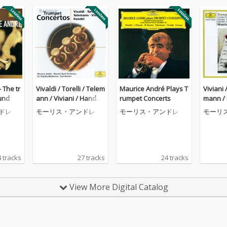
 The tr
Vivaldi / Torelli / Telem
Maurice André Plays T
Viviani 
und
ann / Viviani / Handel:
rumpet Concerts
mann / 
Baroque Trumpet Con
h & Mic
ドレ
モーリス・アンドレ
モーリス・アンドレ
モーリ
certos
umpet 
 tracks
27 tracks
24 tracks
View More Digital Catalog