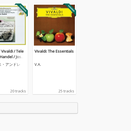
/ Vivaldi / Tele
Vivaldi: The Essentials
Handel / Josep
hael Haydn: Tr
ス・アンドレ
V.A.
Concertos
20 tracks
25 tracks