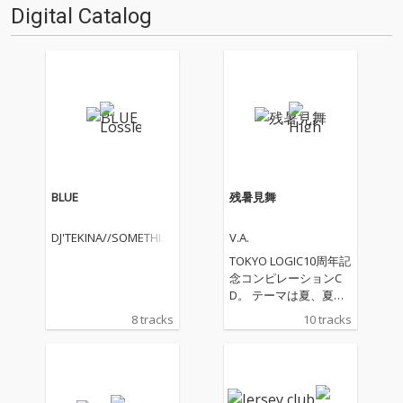
Digital Catalog
BLUE
残暑見舞
DJ'TEKINA//SOMETHIN
V.A.
G
TOKYO LOGIC10周年記
念コンピレーションC
D。 テーマは夏、夏ら
しいPOPな楽曲が勢ぞ
8 tracks
10 tracks
ろい。 各アーティスト
への発注内容は「なん
か夏っぽくて盛り上が
る曲。」 それぞれの、
なんか夏っぽくて盛り