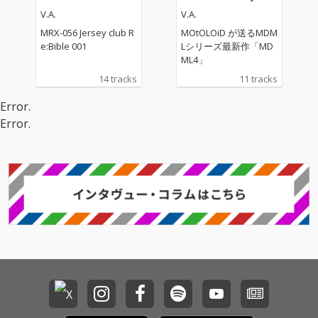
V.A.
V.A.
MRX-056 Jersey club R
MOtOLOiD が送るMDM
e:Bible 001
Lシリーズ最新作「MD
ML4」
14 tracks
11 tracks
Error.
Error.