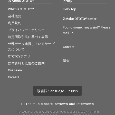
About OTOTOY
Help
What is OTOTOY?
Help Top
会社概要
Make OTOTOY better
利用規約
Found something weird? Please
プライバシー・ポリシー
mail us
特定商取引法に基づく表示
外部データ連携しているサービ
Contact
スについて
OTOTOYアプリ
退会
媒体資料と広告のご案内
Our Team
Careers
言語/Language - English
Hi-res music store, reviews and interviews
許諾 JASRAC: 9008872001Y30005, 9008872005Y37019 / NexTone: