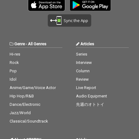
Sync the App
Genre
-
All Genres
Articles
Hi-res
Series
Rock
Interview
Pop
Column
Idol
Review
Anime/Game/Voice Actor
Live Report
Hip Hop/R&B
Audio Equipment
Dance/Electronic
先週のオトトイ
Jazz/World
Classical/Soundtrack