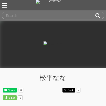
松平なな
Post
-
0
Like!