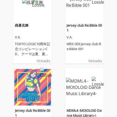
上がる楽曲が、TOKYO
LOGIC10周年にして明
確になりました！
残暑見舞
Jersey club Re:Bible 00
1
V.A.
V.A.
TOKYO LOGIC10周年記
MRX-056 Jersey club R
念コンピレーションC
e:Bible 001
D。 テーマは夏、夏ら
しいPOPな楽曲が勢ぞ
10 tracks
14 tracks
ろい。 各アーティスト
への発注内容は「なん
か夏っぽくて盛り上が
る曲。」 それぞれの、
なんか夏っぽくて盛り
上がる楽曲が、TOKYO
LOGIC10周年にして明
確になりました！
Jersey club Re:Bible 00
MDML4 -MOtOLOiD Da
1
nce Music Library4-