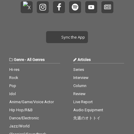
Sync the App
Genre
-
All Genres
Articles
Hi-res
Series
Rock
Interview
Pop
Column
Idol
Review
Anime/Game/Voice Actor
Live Report
Hip Hop/R&B
Audio Equipment
Dance/Electronic
先週のオトトイ
Jazz/World