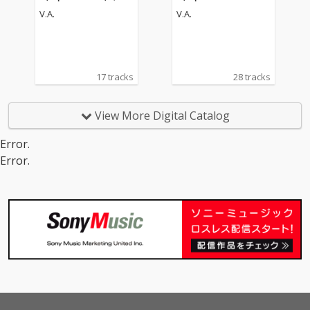
6
V.A.
V.A.
17 tracks
28 tracks
View More Digital Catalog
Error.
Error.