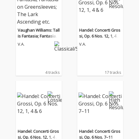
Vaughan Williams: Tall
Handel: Concerti Gros
is Fantasia; Fantasia o
si, Op. 6 Nos. 12, 1, 4 &
n Greensleeves; The L
6
V.A.
V.A.
ark Ascending etc.
4 tracks
17 tracks
Handel: Concerti Gros
Handel: Concerti Gros
si, Op. 6 Nos. 12, 1, 4 &
si, Op. 6 Nos. 7–11