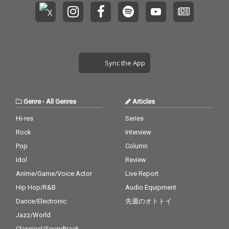
Sync the App
Genre
-
All Genres
Articles
Hi-res
Series
Rock
Interview
Pop
Column
Idol
Review
Anime/Game/Voice Actor
Live Report
Hip Hop/R&B
Audio Equipment
Dance/Electronic
先週のオトトイ
Jazz/World
Classical/Soundtrack