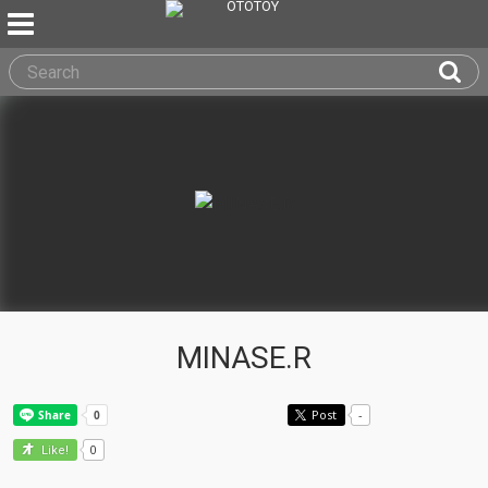
MINASE.R
Post
-
0
Like!