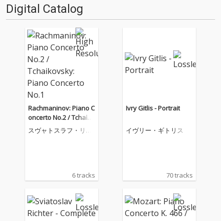
Digital Catalog
Rachmaninov: Piano C
Ivry Gitlis - Portrait
oncerto No.2 / Tchaiko
vsky: Piano Concerto
スヴャトスラフ・リヒ
イヴリー・ギトリス
No.1
テル
6 tracks
70 tracks