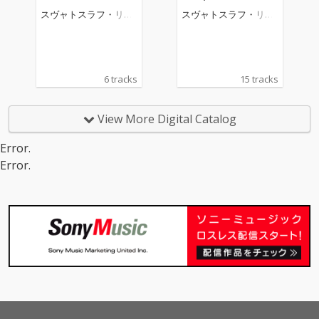
vsky: Piano Concerto
legro appassionato;
スヴャトスラフ・リヒ
スヴャトスラフ・リヒ
No.1
Waldszenen
テル
テル
6 tracks
15 tracks
View More Digital Catalog
Error.
Error.