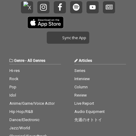
Sync the App
Genre
-
All Genres
Articles
Hi-res
Series
Rock
Interview
Pop
Column
Idol
Review
Anime/Game/Voice Actor
Live Report
Hip Hop/R&B
Audio Equipment
Dance/Electronic
先週のオトトイ
Jazz/World