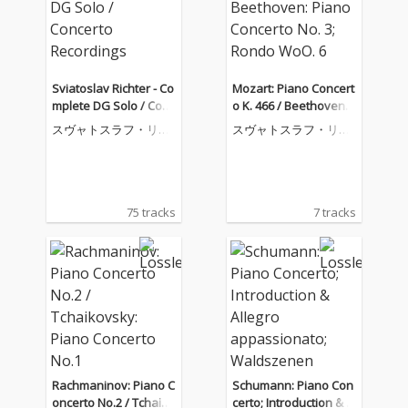
Sviatoslav Richter - Co
Mozart: Piano Concert
mplete DG Solo / Conc
o K. 466 / Beethoven:
erto Recordings
Piano Concerto No. 3;
スヴャトスラフ・リヒ
スヴャトスラフ・リヒ
Rondo WoO. 6
テル
テル
75 tracks
7 tracks
Rachmaninov: Piano C
Schumann: Piano Con
oncerto No.2 / Tchaiko
certo; Introduction & Al