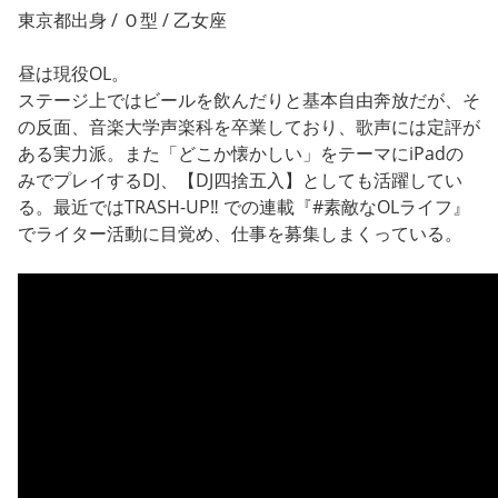
東京都出身 / Ｏ型 / 乙女座
昼は現役OL。
ステージ上ではビールを飲んだりと基本自由奔放だが、そ
の反面、音楽大学声楽科を卒業しており、歌声には定評が
ある実力派。また「どこか懐かしい」をテーマにiPadの
みでプレイするDJ、【DJ四捨五入】としても活躍してい
る。最近ではTRASH-UP‼︎ での連載『#素敵なOLライフ』
でライター活動に目覚め、仕事を募集しまくっている。