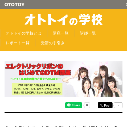
オトトイの学校とは
講座一覧
講師一覧
レポート一覧
受講の手引き
Post
-