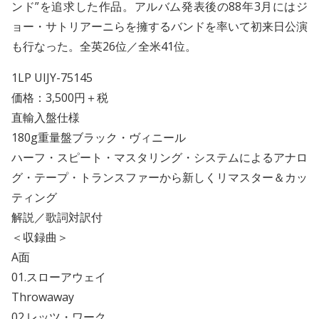
ンド”を追求した作品。アルバム発表後の88年3月にはジ
ョー・サトリアーニらを擁するバンドを率いて初来日公演
も行なった。全英26位／全米41位。
1LP UIJY-75145
価格：3,500円＋税
直輸入盤仕様
180g重量盤ブラック・ヴィニール
ハーフ・スピート・マスタリング・システムによるアナロ
グ・テープ・トランスファーから新しくリマスター＆カッ
ティング
解説／歌詞対訳付
＜収録曲＞
A面
01.スローアウェイ
Throwaway
02.レッツ・ワーク