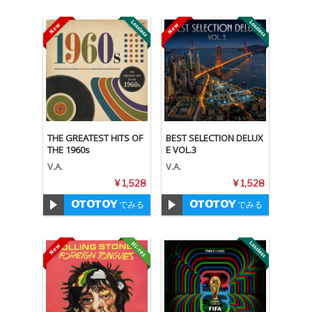
THE GREATEST HITS OF
BEST SELECTION DELUX
THE 1960s
E VOL.3
V.A.
V.A.
¥ 1,528
¥ 1,528
でみる
でみる