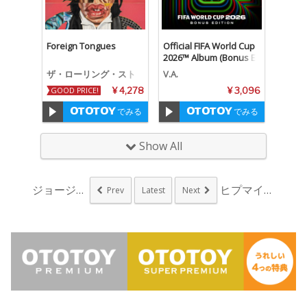
Foreign Tongues
Official FIFA World Cup
2026™ Album (Bonus E
dition)
ザ・ローリング・スト
V.A.
ーンズ
GOOD PRICE!
¥ 4,278
¥ 3,096
でみる
でみる
Show All
ジョージ・マイケルの...
ヒプマイ、ナゴヤ・デ...
Prev
Latest
Next