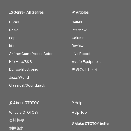
Genre
-
All Genres
Articles
Hi-res
Series
Rock
Interview
Pop
Column
Idol
Review
Anime/Game/Voice Actor
Live Report
Hip Hop/R&B
Audio Equipment
Dance/Electronic
先週のオトトイ
Jazz/World
Classical/Soundtrack
About OTOTOY
Help
What is OTOTOY?
Help Top
会社概要
Make OTOTOY better
利用規約