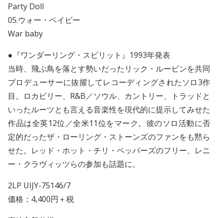
Party Doll
05.ウォー・ベイビー
War baby
●『ワンダーリング・スピリット』1993年発表
当時、飛ぶ鳥を落とす勢いだったリック・ルービンを共同
プロデューサーに抜擢してレコーディングされたソロ3作
目。ロカビリー、R&B／ソウル、カントリー、トラッドと
いったルーツとも言える音楽性を現代的に提示してみせた
作品は全英12位／全米11位をマーク。彼のソロ活動に否
定的だったザ・ローリング・ストーンズのファンをも黙ら
せた。レッド・ホット・チリ・ペッパーズのフリー、レニ
ー・クラヴィッツらの参加も話題に。
2LP UIJY-75146/7
価格：4,400円＋税