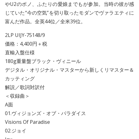
やU2のボノ、ふたりの愛娘までもが参加。当時の彼が感
じていた“今の空気”を切り取ったモダンでヴァラエティに
富んだ作品。全英44位／全米39位。
2LP UIJY-75148/9
価格：4,400円＋税
直輸入盤仕様
180g重量盤ブラック・ヴィニール
デジタル・オリジナル・マスターから新しくリマスター＆
カッティング
解説／歌詞対訳付
＜収録曲＞
A面
01.ヴィジョンズ・オブ・パラダイス
Visions Of Paradise
02.ジョイ