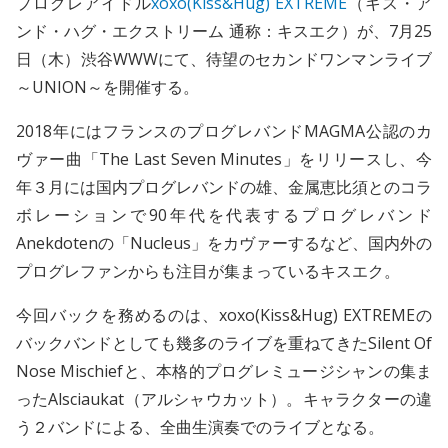
プログレアイドル
xoxo(Kiss&Hug) EXTREME
（キス・ア
ンド・ハグ・エクストリーム 通称：キスエク）が、7月25
日（木）渋谷WWWにて、待望のセカンドワンマンライブ
～UNION～を開催する。
2018年にはフランスのプログレバンドMAGMA公認のカ
ヴァー曲「The Last Seven Minutes」をリリースし、今
年３月には国内プログレバンドの雄、金属恵比須とのコラ
ボレーションで90年代を代表するプログレバンド
Anekdotenの「Nucleus」をカヴァーするなど、国内外の
プログレファンからも注目が集まっているキスエク。
今回バックを務めるのは、xoxo(Kiss&Hug) EXTREMEの
バックバンドとしても幾多のライブを重ねてきたSilent Of
Nose Mischiefと、本格的プログレミュージシャンの集ま
ったAlsciaukat（アルシャウカット）。キャラクターの違
う２バンドによる、全曲生演奏でのライブとなる。