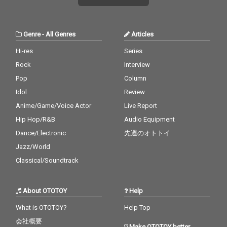
Genre
-
All Genres
Articles
Hi-res
Series
Rock
Interview
Pop
Column
Idol
Review
Anime/Game/Voice Actor
Live Report
Hip Hop/R&B
Audio Equipment
Dance/Electronic
先週のオトトイ
Jazz/World
Classical/Soundtrack
About OTOTOY
Help
What is OTOTOY?
Help Top
会社概要
Make OTOTOY better