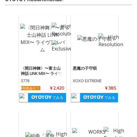
〈閏日神舞〉〜富士山
悪魔の子守唄
神話 LINK MIX〜 ライヴ
アルバム
3776
XOXO EXTREME
特典あり！
¥ 2,420
¥ 385
でみる
でみる