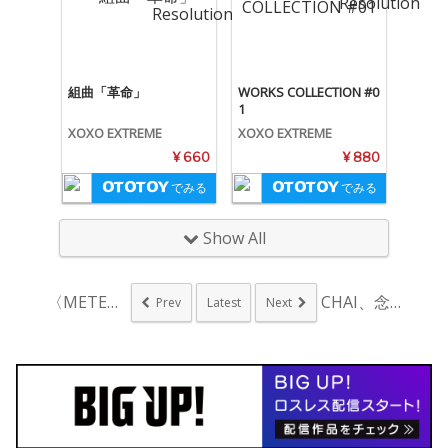
組曲「革命」
WORKS COLLECTION #0
1
XOXO EXTREME
XOXO EXTREME
¥ 660
¥ 880
でみる
でみる
Show All
〈METEO NIG...
CHAI、念願の“N...
Prev
Latest
Next