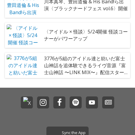
川本真琴、豊田道倫 & His Band!ら出
演〈ブラックナードフェス vol.6〉開催
〈アイドル × 怪談〉5/24開催 怪談コー
ナーがパワーアップ
3776が5組のアイドル達と紡いだ富士
山神話を追体験できるライヴ音源『富
士山神話 〜LINK MIX〜』配信スター
ト
Sync the App