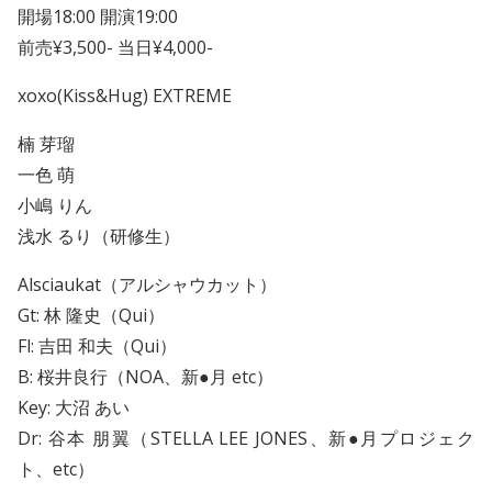
開場18:00 開演19:00
前売¥3,500- 当日¥4,000-
xoxo(Kiss&Hug) EXTREME
楠 芽瑠
一色 萌
小嶋 りん
浅水 るり（研修生）
Alsciaukat（アルシャウカット）
Gt: 林 隆史（Qui）
Fl: 吉田 和夫（Qui）
B: 桜井良行（NOA、新●月 etc）
Key: 大沼 あい
Dr: 谷本 朋翼（STELLA LEE JONES、新●月プロジェク
ト、etc）