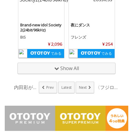
Brand-new idol Society
夜にダンス
2(24bit/96kHz)
BiS
フレンズ
¥ 2,096
¥ 254
でみる
でみる
Show All
内田彩が選出 4月度...
〈フジロック〉の前に...
Prev
Latest
Next