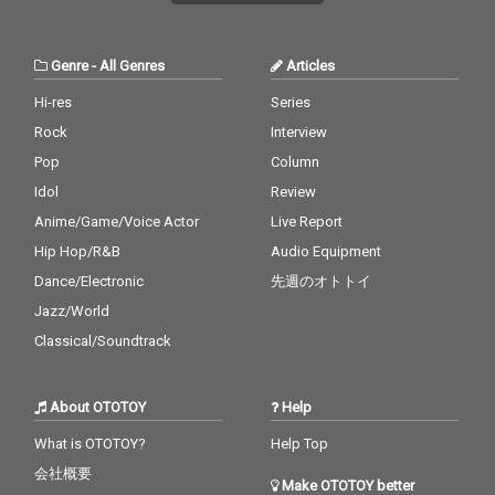
Genre
-
All Genres
Articles
Hi-res
Series
Rock
Interview
Pop
Column
Idol
Review
Anime/Game/Voice Actor
Live Report
Hip Hop/R&B
Audio Equipment
Dance/Electronic
先週のオトトイ
Jazz/World
Classical/Soundtrack
About OTOTOY
Help
What is OTOTOY?
Help Top
会社概要
Make OTOTOY better