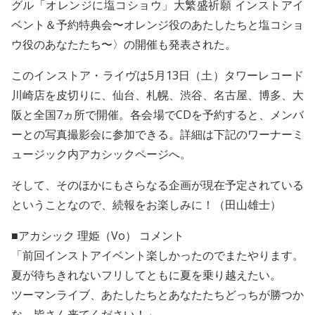
グル「オレンジに塩コショウ」大繁盛祈願 インストアイ
ベント＆予約特典会〜オレンジ役のあたしたちと塩コショ
ウ役のあなたたち〜〉の開催も発表された。
このインストア・ライヴは5月13日（土）タワーレコード
川崎店を皮切りに、仙台、札幌、渋谷、名古屋、博多、大
阪と全国7ヵ所で開催。各会場でCDを予約すると、メンバ
ーとの写真撮影会に参加できる。詳細は下記のワーナーミ
ュージック内アカシックページへ。
そして、そのほかにもさらなる企画が現在予定されている
ということなので、続報をお楽しみに！（田山雄士）
■アカシック 理姫（Vo） コメント
「前回インストアイベント楽しかったのでまたやります。
夏が待ちきれないフリしてともに夏を乗り越えたい。
ツーマンライブ、あたしたちとあなたたちどっちが勝つか
な。皆さん来てください！」