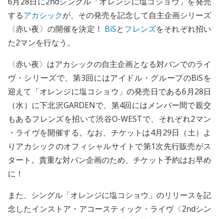
6月28日に2ndシングル「オレンジに塩コショウ」を発売
する
アカシック
が、その発売を記念して自主企画シリーズ
〈赤い夜〉の開催を決定！
BiS
と
フレンズ
をそれぞれ招い
た2マンを行なう。
〈赤い夜〉はアカシックの自主企画となる対バンでのライ
ヴ・シリーズで、第3回にはアイドル・グループのBiSを
迎えて「オレンジに塩コショウ」の発売日である6月28日
（水）に下北沢GARDENで、第4回にはメンバー間で親交
もあるフレンズを招いて渋谷O-WESTで、それぞれ2マン
・ライヴを開催する。なお、チケットは4月29日（土）よ
りアカシックのオフィシャルサイトで第1次先行販売がス
タート。貴重な対バン企画のため、チケット予約はお早め
に！
また、シングル「オレンジに塩コショウ」のリリースを記
念したインストア・アコースティック・ライヴ〈2ndシン