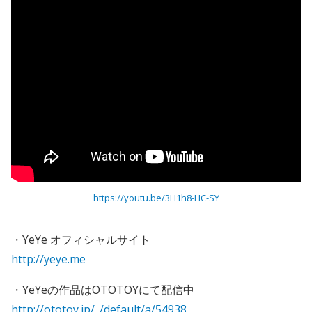
https://youtu.be/3H1h8-HC-SY
・YeYe オフィシャルサイト
http://yeye.me
・YeYeの作品はOTOTOYにて配信中
http://ototoy.jp/_/default/a/54938