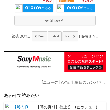
¥ 815
特典あり！
¥ 1,834
でみる
でみる
Show All
銀杏BOYZ、全国7...
Have a Nic...
Prev
Latest
Next
[ニュース] YeYe, 水曜日のカンパネラ
あわせて読みたい
【噂の真相】巻上公一(ヒカシュー)、