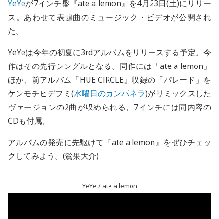
YeYe
が7インチ盤『ate a lemon』を4月23日(土)にリリー
ス。あわせて表題曲のミュージック・ビデオが公開され
た。
YeYeは今年の初夏に3rdアルバムをリリースする予定。今
作はその先行シングルとなる。同作には「ate a lemon」
ほか、前アルバム『HUE CIRCLE』収録の「パレード」を
ケンモチヒデフミ(
水曜日のカンパネラ
)がリミックスした
ヴァージョンの2曲が収められる。7インチには同内容の
CDも付属。
アルバムの発売に先駆けて『ate a lemon』をぜひチェッ
クしてみよう。(鶯巣大介)
YeYe / ate a lemon