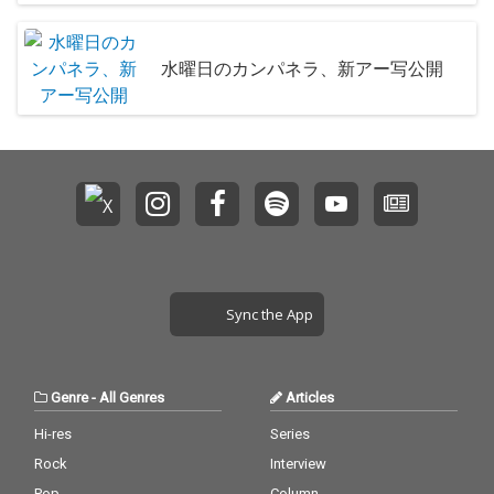
水曜日のカンパネラ、新アー写公開
Sync the App
Genre
-
All Genres
Articles
Hi-res
Series
Rock
Interview
Pop
Column