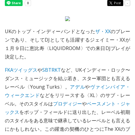
Post
-
UKのトップ・インディーバンドとなった
ザ・XX
のブレー
ンであり、そしてDJとしても活躍するジェイミー・XXが
１月９日に恵比寿〈LIQUIDROOM〉での来日DJプレイが
決定した。
FKAツイッグス
や
SBTRKT
など、UKインディー・ロック〜
ダンス・ミュージックを結ぶ若き、スター軍団とも言える
レーベル〈Young Turks〉。
アデル
や
ヴァインパイア・
ウィークエンド
などをリリースする〈XL〉のサブ・レー
ベル。そのスタイルは
プロディジー
や
ベースメント・ジャ
ックス
をポップ・フィールドに送り出した、レーベル初期
のスタイルをある意味で継承しているレーベルとも言える
にかもしれない。この躍進の契機のひとつにThe XXのブ