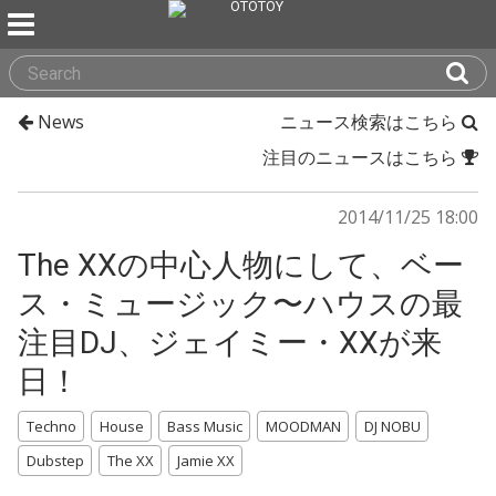
News
ニュース検索はこちら
注目のニュースはこちら
2014/11/25 18:00
The XXの中心人物にして、ベー
ス・ミュージック〜ハウスの最
注目DJ、ジェイミー・XXが来
日！
Techno
House
Bass Music
MOODMAN
DJ NOBU
Dubstep
The XX
Jamie XX