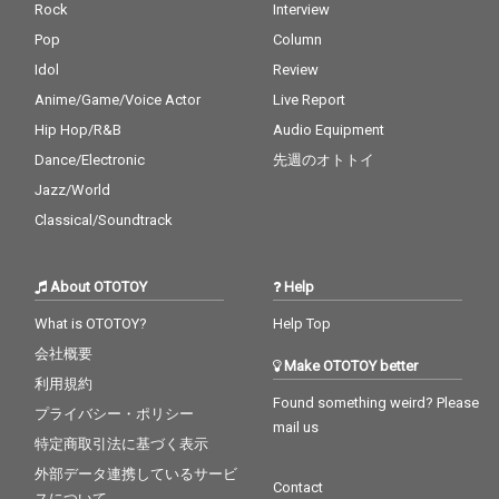
Rock
Interview
Pop
Column
Idol
Review
Anime/Game/Voice Actor
Live Report
Hip Hop/R&B
Audio Equipment
Dance/Electronic
先週のオトトイ
Jazz/World
Classical/Soundtrack
About OTOTOY
Help
What is OTOTOY?
Help Top
会社概要
Make OTOTOY better
利用規約
Found something weird? Please
プライバシー・ポリシー
mail us
特定商取引法に基づく表示
外部データ連携しているサービ
Contact
スについて