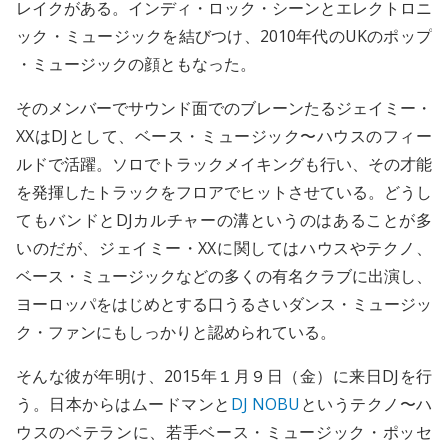
レイクがある。インディ・ロック・シーンとエレクトロニ
ック・ミュージックを結びつけ、2010年代のUKのポップ
・ミュージックの顔ともなった。
そのメンバーでサウンド面でのブレーンたるジェイミー・
XXはDJとして、ベース・ミュージック〜ハウスのフィー
ルドで活躍。ソロでトラックメイキングも行い、その才能
を発揮したトラックをフロアでヒットさせている。どうし
てもバンドとDJカルチャーの溝というのはあることが多
いのだが、ジェイミー・XXに関してはハウスやテクノ、
ベース・ミュージックなどの多くの有名クラブに出演し、
ヨーロッパをはじめとする口うるさいダンス・ミュージッ
ク・ファンにもしっかりと認められている。
そんな彼が年明け、2015年１月９日（金）に来日DJを行
う。日本からはムードマンと
DJ NOBU
というテクノ〜ハ
ウスのベテランに、若手ベース・ミュージック・ポッセ