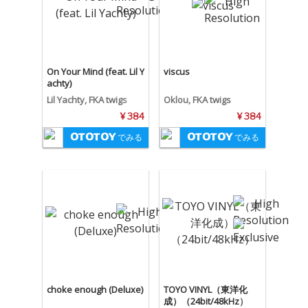
On Your Mind (feat. Lil Y
viscus
achty)
Lil Yachty, FKA twigs
Oklou, FKA twigs
¥ 384
¥ 384
でみる
でみる
choke enough (Deluxe)
TOYO VINYL（東洋化
成）（24bit/48kHz）