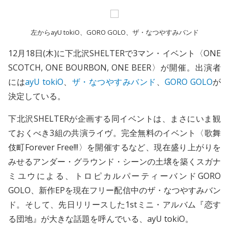
左からayU tokiO、GORO GOLO、ザ・なつやすみバンド
12月18日(木)に下北沢SHELTERで3マン・イベント〈ONE
SCOTCH, ONE BOURBON, ONE BEER〉が開催。出演者
には
ayU tokiO
、
ザ・なつやすみバンド
、
GORO GOLO
が
決定している。
下北沢SHELTERが企画する同イベントは、まさにいま観
ておくべき3組の共演ライヴ。完全無料のイベント〈歌舞
伎町Forever Free!!!〉を開催するなど、現在盛り上がりを
みせるアンダー・グラウンド・シーンの土壌を築くスガナ
ミユウによる、トロピカルパーティーバンドGORO
GOLO、新作EPを現在フリー配信中のザ・なつやすみバン
ド。そして、先日リリースした1stミニ・アルバム『恋す
る団地』が大きな話題を呼んでいる、ayU tokiO。