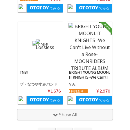
でみる
でみる
TNB!
BRIGHT YOUNG MOONL
IT KNIGHTS -We Can't Li
ve Without a Rose- MO
ザ・なつやすみバンド
V.A.
ONRIDERS TRIBUTE ALB
¥ 1,676
特典あり！
¥ 2,970
UM
でみる
でみる
Show All