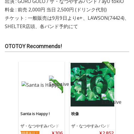
出演 : GORO GOLO / ザ・なつやすみバンド / ayU tokiO
料金 : 前売 2,000円 当日 2,500円 (ドリンク代別)
チケット : 一般販売は9月9日よりe+、LAWSON(74424)、
SHELTER店頭、各バンド予約にて
OTOTOY Recommends!
Santa is Happy !
映像
ザ・なつやすみバンド
ザ・なつやすみバンド
特典あり！
¥ 306
¥ 2,852