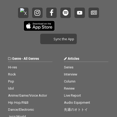
Sync the App
Genre
-
All Genres
Articles
Hi-res
Series
Rock
Interview
Pop
Column
Idol
Review
Anime/Game/Voice Actor
Live Report
Hip Hop/R&B
Audio Equipment
Dance/Electronic
先週のオトトイ
Jazz/World