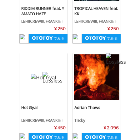
RIDDIM RUNNER feat. Y
TROPICAL HEAVEN feat.
AMATO HAZE
KK
LEF!!!CREW!!!, FRANKIE P
LEF!!!CREW!!!, FRANKIE P
ARIS, YAMATO HAZE
ARIS
¥ 250
¥ 250
でみる
でみる
Hot Gyal
Adrian Thaws
LEF!!!CREW!!!, FRANKIE P
Tricky
ARIS
¥ 450
¥ 2,096
でみる
でみる