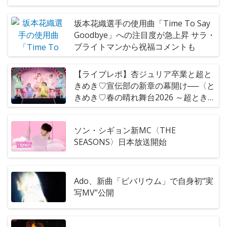
坂本花織選手の使用曲「Time To Say
Goodbye」への注目度が急上昇 サラ・
ブライトマンから祝福コメントも
【ライブレポ】杏ジュリア卒業と超と
きめき♡宣伝部の新章の幕開け──〈と
きめき♡春の晴れ舞台2026 ～超ときめ
き♡宣伝部のVICTORY STORY～〉
ソン・シギョン新MC〈THE
SEASONS〉日本放送開始
Ado、新曲「ビバリウム」で自身初“実
写MV”公開