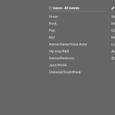
Genre
-
All Genres
Hi-res
Se
Rock
In
Pop
C
Idol
Re
Anime/Game/Voice Actor
Li
Hip Hop/R&B
Au
Dance/Electronic
先
Jazz/World
Classical/Soundtrack