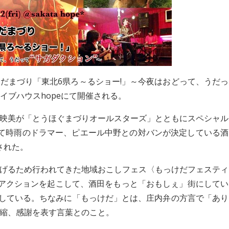
だまづり「東北6県ろ～るショー!」～今夜はおどって、うだっ
ライブハウスhopeにて開催される。
映美が「とうほぐまづりオールスターズ」とともにスペシャル
て時雨のドラマー、ピエール中野との対バンが決定している酒
表された。
げるため行われてきた地域おこしフェス〈もっけだフェスティ
でアクションを起こして、酒田をもっと「おもしぇ」街にしてい
にしている。ちなみに「もっけだ」とは、庄内弁の方言で「あり
縮、感謝を表す言葉とのこと。