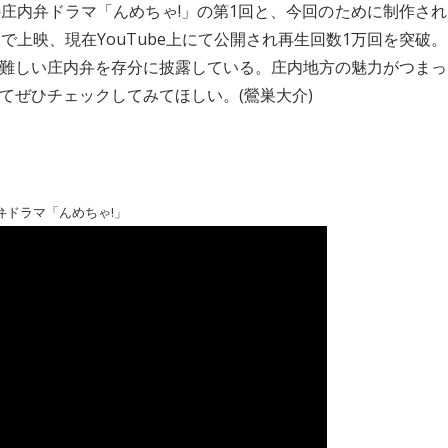
庄内弁ドラマ「んめちゃ!」の第1回と、今回のために制作され
で上映、現在YouTube上にて公開され再生回数1万回を突破。
難しい庄内弁を存分に披露している。庄内地方の魅力がつまっ
てぜひチェックしてみてほしい。(鶯巣大介)
弁ドラマ「んめちゃ!」