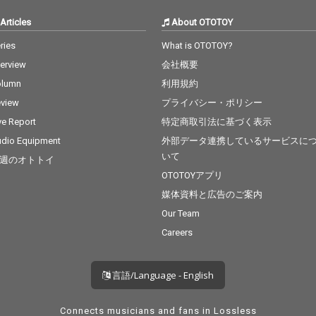
Articles
About OTOTOY
ries
What is OTOTOY?
terview
会社概要
olumn
利用規約
view
プライバシー・ポリシー
ve Report
特定商取引法に基づく表示
dio Equipment
外部データ連携しているサービスに
いて
週のオトトイ
OTOTOYアプリ
媒体資料と広告のご案内
Our Team
Careers
言語/Language - English
Connects musicians and fans in Lossless