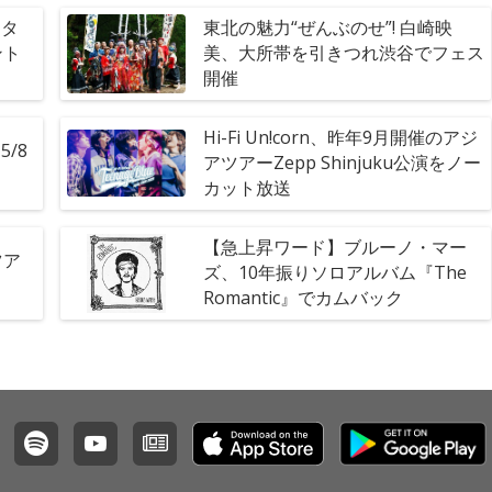
アタ
東北の魅力“ぜんぶのせ”! 白崎映
ント
美、大所帯を引きつれ渋谷でフェス
開催
Hi-Fi Un!corn、昨年9月開催のアジ
/8
アツアーZepp Shinjuku公演をノー
カット放送
【急上昇ワード】ブルーノ・マー
ツア
ズ、10年振りソロアルバム『The
Romantic』でカムバック