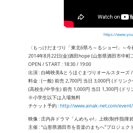
https://www.yo
〈もっけだまづり「東北6県ろ～るショー!」～今
2014年8月22日(金)
酒田hope (山形県酒田市中町二
OPEN / START : 18:30 / 19:00
出演 : 白崎映美&とうほぐまづりオールスターズ / naUta
料金 : (一般) 前売 2,700円 当日 3,000円 (ドリン
(高校生/中学生) 前売 1,000円 当日 1,300円 (ド
※小学生以下は入場無料
チケット予約 :
http://www.ainak-net.com/event/
映像 : 庄内弁ドラマ「んめちゃ!」上映(制作指揮
主催 : “山形県酒田市を音楽のまちへ”プロジェク