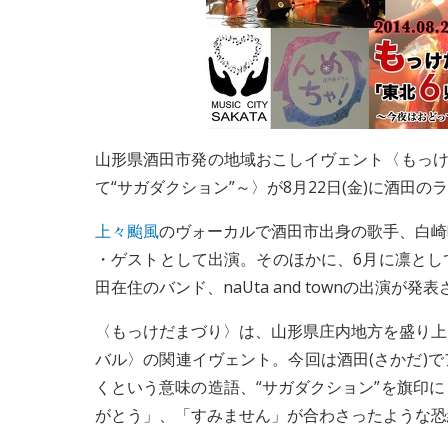
山形県酒田市発の地域おこしイヴェント〈もっけ
て“サガダクション”～〉が8月22日(金)に酒田の
上々颱風
のヴォーカルで酒田市出身の歌手、白崎
・ゲストとして出演。そのほかに、6月に凛とし
田在住のバンド、naUta and townの出演が発
〈もっけだまづり〉は、山形県庄内地方を盛り上
バル〉の関連イヴェント。今回は酒田(さかだ)
くという意味の造語、“サガダクション”を旗印
がとう」、「すみません」が合わさったような恐