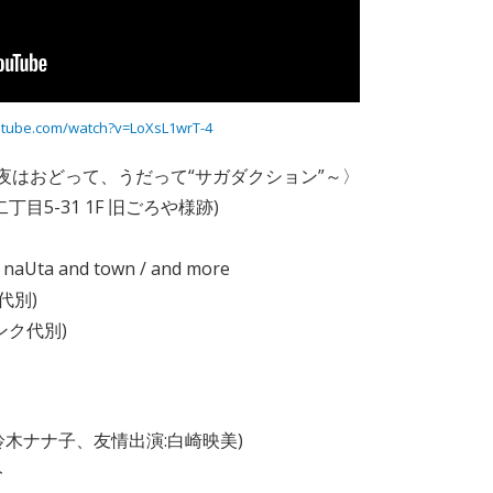
utube.com/watch?v=LoXsL1wrT-4
夜はおどって、うだって“サガダクション”～〉
丁目5-31 1F 旧ごろや様跡)
 and town / and more
ク代別)
リンク代別)
:鈴木ナナ子、友情出演:白崎映美)
ト