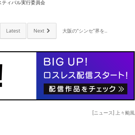
ェスティバル実行委員会
Latest
Next
大阪の“シンセ”界を...
[ニュース] 上々颱風