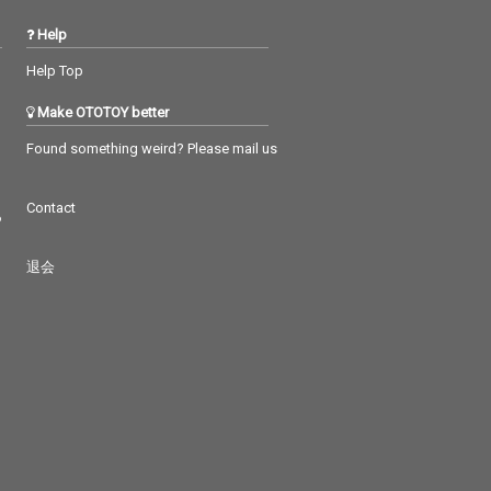
Help
Help Top
Make OTOTOY better
Found something weird? Please mail us
Contact
つ
退会