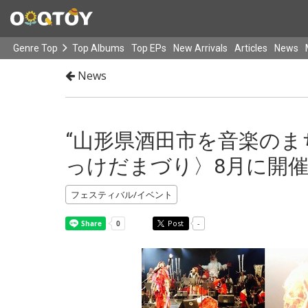
Genre Top
Top Albums
Top EPs
New Arrivals
Articles
News
News
“山形県酒田市を音楽のま
っけだまづり〉8月に開
フェスティバル/イベント
Post
-