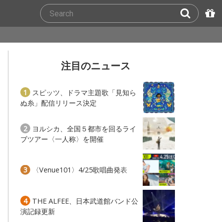
注目のニュース
1
スピッツ、ドラマ主題歌「見知ら
ぬ糸」配信リリース決定
2
ヨルシカ、全国５都市を回るライ
ブツアー〈一人称〉を開催
3
〈Venue101〉4/25歌唱曲発表
4
THE ALFEE、日本武道館バンド公
演記録更新