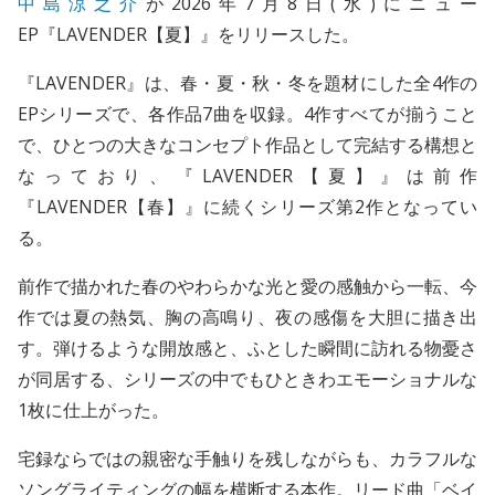
中島涼之介
が2026年7月8日(水)にニュー
EP『LAVENDER【夏】』をリリースした。
『LAVENDER』は、春・夏・秋・冬を題材にした全4作の
EPシリーズで、各作品7曲を収録。4作すべてが揃うこと
で、ひとつの大きなコンセプト作品として完結する構想と
なっており、『LAVENDER【夏】』は前作
『LAVENDER【春】』に続くシリーズ第2作となってい
る。
前作で描かれた春のやわらかな光と愛の感触から一転、今
作では夏の熱気、胸の高鳴り、夜の感傷を大胆に描き出
す。弾けるような開放感と、ふとした瞬間に訪れる物憂さ
が同居する、シリーズの中でもひときわエモーショナルな
1枚に仕上がった。
宅録ならではの親密な手触りを残しながらも、カラフルな
ソングライティングの幅を横断する本作。リード曲「ベイ