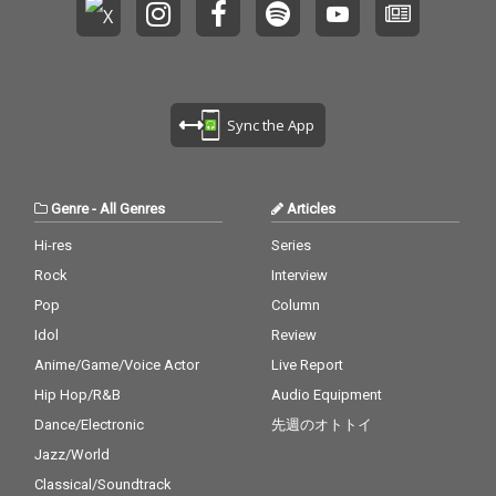
Sync the App
Genre
-
All Genres
Articles
Hi-res
Series
Rock
Interview
Pop
Column
Idol
Review
Anime/Game/Voice Actor
Live Report
Hip Hop/R&B
Audio Equipment
Dance/Electronic
先週のオトトイ
Jazz/World
Classical/Soundtrack