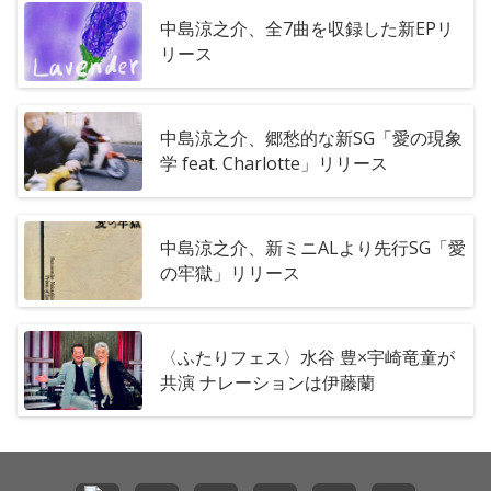
中島涼之介、全7曲を収録した新EPリ
リース
中島涼之介、郷愁的な新SG「愛の現象
学 feat. Charlotte」リリース
中島涼之介、新ミニALより先行SG「愛
の牢獄」リリース
〈ふたりフェス〉水谷 豊×宇崎竜童が
共演 ナレーションは伊藤蘭