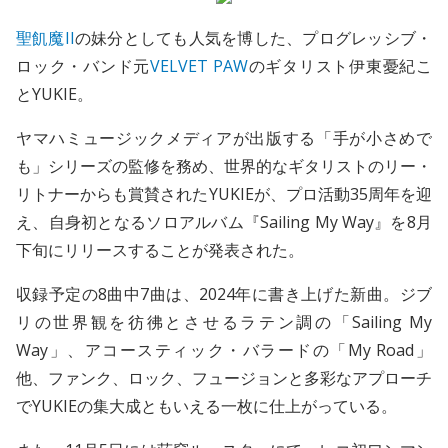
聖飢魔II
の妹分としても人気を博した、プログレッシブ・
ロック・バンド元
VELVET PAW
のギタリスト伊東憂紀こ
とYUKIE。
ヤマハミュージックメディアが出版する「手が小さめで
も」シリーズの監修を務め、世界的なギタリストのリー・
リトナーからも賞賛されたYUKIEが、プロ活動35周年を迎
え、自身初となるソロアルバム『Sailing My Way』を8月
下旬にリリースすることが発表された。
収録予定の8曲中7曲は、2024年に書き上げた新曲。ジブ
リの世界観を彷彿とさせるラテン調の「Sailing My
Way」、アコースティック・バラードの「My Road」
他、ファンク、ロック、フュージョンと多彩なアプローチ
でYUKIEの集大成ともいえる一枚に仕上がっている。