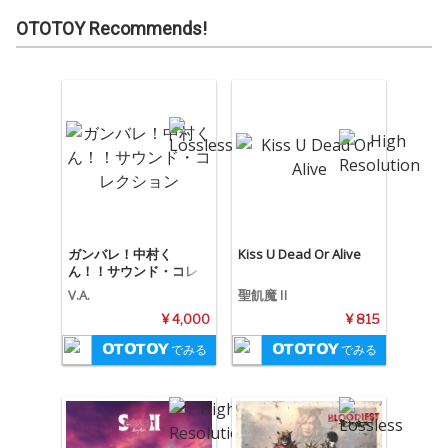
OTOTOY Recommends!
ガンバレ！中村く
Kiss U Dead Or Alive
ん！！サウンド・コレ
クション
V.A.
聖飢魔Ⅱ
¥ 4,000
¥ 815
でみる
でみる