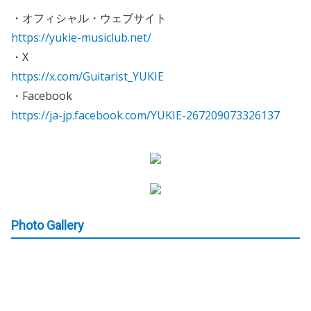
・オフィシャル・ウェブサイト
https://yukie-musiclub.net/
・X
https://x.com/Guitarist_YUKIE
・Facebook
https://ja-jp.facebook.com/YUKIE-267209073326137
Photo Gallery