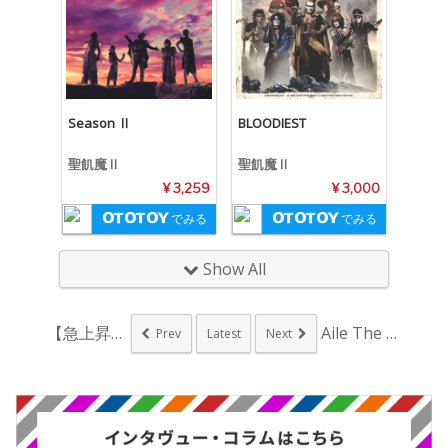
Season Ⅱ
BLOODIEST
聖飢魔Ⅱ
聖飢魔Ⅱ
¥ 3,259
¥ 3,000
でみる
でみる
Show All
【急上昇ワード】TO...
Aile The S...
Prev
Latest
Next