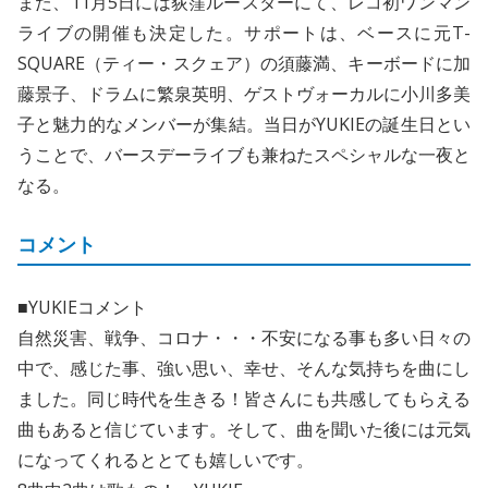
また、11月5日には荻窪ルースターにて、レコ初ワンマン
ライブの開催も決定した。サポートは、ベースに元T-
SQUARE（ティー・スクェア）の須藤満、キーボードに加
藤景子、ドラムに繁泉英明、ゲストヴォーカルに小川多美
子と魅力的なメンバーが集結。当日がYUKIEの誕生日とい
うことで、バースデーライブも兼ねたスペシャルな一夜と
なる。
コメント
■YUKIEコメント
自然災害、戦争、コロナ・・・不安になる事も多い日々の
中で、感じた事、強い思い、幸せ、そんな気持ちを曲にし
ました。同じ時代を生きる！皆さんにも共感してもらえる
曲もあると信じています。そして、曲を聞いた後には元気
になってくれるととても嬉しいです。