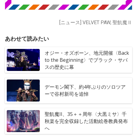
[ニュース] VELVET PAW, 聖飢魔Ⅱ
あわせて読みたい
オジー・オズボーン、地元開催〈Back
to the Beginning〉でブラック・サバ
スの歴史に幕
デーモン閣下、約4年ぶりのソロツア
ーで谷村新司を追悼
聖飢魔II、35＋＋周年〈大黒ミサ〉千
秋楽を完全収録した活動絵巻教典発布
へ