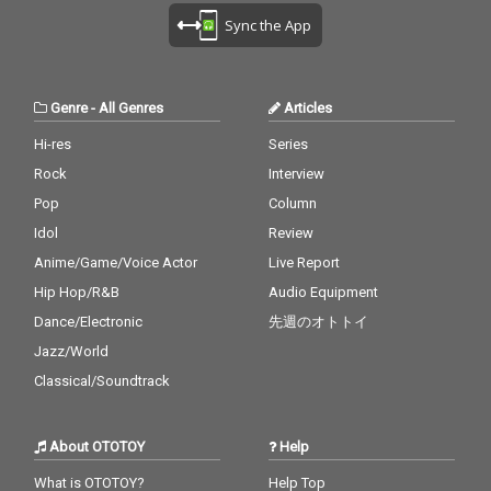
Sync the App
Genre
-
All Genres
Articles
Hi-res
Series
Rock
Interview
Pop
Column
Idol
Review
Anime/Game/Voice Actor
Live Report
Hip Hop/R&B
Audio Equipment
Dance/Electronic
先週のオトトイ
Jazz/World
Classical/Soundtrack
About OTOTOY
Help
What is OTOTOY?
Help Top