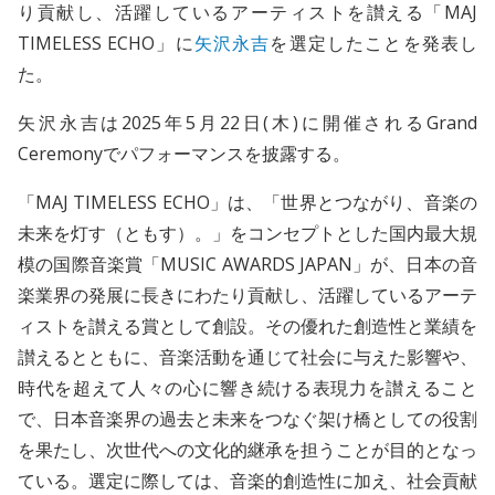
り貢献し、活躍しているアーティストを讃える「MAJ
TIMELESS ECHO」に
矢沢永吉
を選定したことを発表し
た。
矢沢永吉は2025年5月22日(木)に開催されるGrand
Ceremonyでパフォーマンスを披露する。
「MAJ TIMELESS ECHO」は、「世界とつながり、音楽の
未来を灯す（ともす）。」をコンセプトとした国内最大規
模の国際音楽賞「MUSIC AWARDS JAPAN」が、日本の音
楽業界の発展に長きにわたり貢献し、活躍しているアーテ
ィストを讃える賞として創設。その優れた創造性と業績を
讃えるとともに、音楽活動を通じて社会に与えた影響や、
時代を超えて人々の心に響き続ける表現力を讃えること
で、日本音楽界の過去と未来をつなぐ架け橋としての役割
を果たし、次世代への文化的継承を担うことが目的となっ
ている。選定に際しては、音楽的創造性に加え、社会貢献