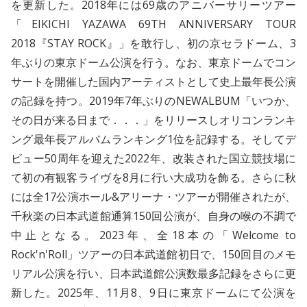
を更新した。2018年には69歳のアニバーサリーツアー
「EIKICHI YAZAWA 69TH ANNIVERSARY TOUR
2018『STAY ROCK』」を敢行し、初の京セラドーム、3
年ぶりの東京ドーム公演を行う。なお、東京ドームでコン
サートを開催した国内アーティストとして史上最年長公演
の記録を持つ。2019年7年ぶりのNEWALBUM「いつか、
その日が来る日まで．．．」をリリースしオリコンランキ
ング最年長アルバムランキング1位を記録する。そしてデ
ビュー50周年を迎えた2022年、改装された国立競技場に
て初の有観客ライヴを8月に行い大成功を飾る。さらに秋
には全17公演ホール&アリーナ・ツアーが開催されたが、
千秋楽の日本武道館通算150回公演が、自身の喉の不調で
中止となる。2023年、全18本の「Welcome to
Rock'n'Roll」ツアーの日本武道館初日で、150回目のメモ
リアル公演を行い、日本武道館公演数最多記録をさらに更
新した。2025年、11月8、9日に東京ドームにて公演を