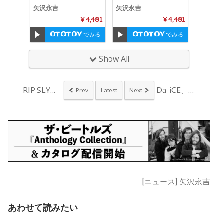
rsary Remastered)
astered)
矢沢永吉
矢沢永吉
¥ 4,481
¥ 4,481
でみる
でみる
Show All
RIP SLYME、...
Da-iCE、フルオ...
Prev
Latest
Next
[ニュース] 矢沢永吉
あわせて読みたい