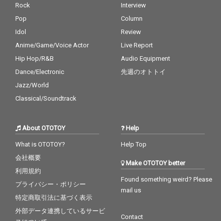
Rock
Interview
Pop
Column
Idol
Review
Anime/Game/Voice Actor
Live Report
Hip Hop/R&B
Audio Equipment
Dance/Electronic
先週のオトトイ
Jazz/World
Classical/Soundtrack
About OTOTOY
Help
What is OTOTOY?
Help Top
会社概要
Make OTOTOY better
利用規約
Found something weird? Please
プライバシー・ポリシー
mail us
特定商取引法に基づく表示
外部データ連携しているサービ
Contact