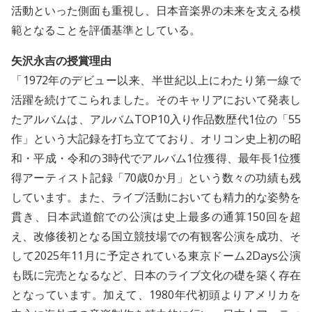
活動といった側面も重視し、日本音楽界の未来を支える模
範となることを評価基準としている。
矢沢永吉の授賞理由
「1972年のデビュー以来、半世紀以上にわたり第一線で
活躍を続けてこられました。そのキャリアにおいて発表し
たアルバムは、アルバムTOP10入り作品数歴代1位の「55
作」という大記録を打ち立てており、オリコン史上初の昭
和・平成・令和の3時代でアルバム1位獲得、最年長1位獲
得アーティスト記録「70歳0か月」という数々の功績も残
しています。また、ライブ活動においても精力的な姿勢を
貫き、日本武道館での公演は史上最多の通算150回を超
え、改修後初となる国立競技場での有観客公演を成功、そ
して2025年11月に予定されている東京ドーム2Days公演
も既に完売となるなど、日本のライブ文化の礎を築く存在
となっています。加えて、1980年代初頭よりアメリカを