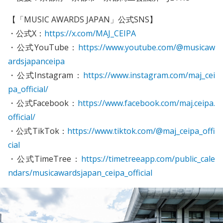
【「MUSIC AWARDS JAPAN」公式SNS】
・公式X：
https://x.com/MAJ_CEIPA
・公式YouTube：
https://www.youtube.com/@musicaw
ardsjapanceipa
・公式Instagram：
https://www.instagram.com/maj_cei
pa_official/
・公式Facebook：
https://www.facebook.com/maj.ceipa.
official/
・公式TikTok：
https://www.tiktok.com/@maj_ceipa_offi
cial
・公式TimeTree：
https://timetreeapp.com/public_cale
ndars/musicawardsjapan_ceipa_official