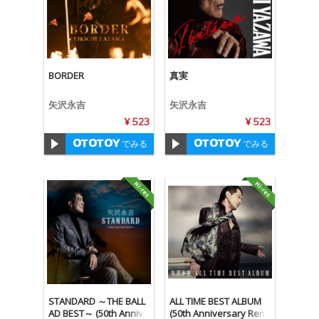
BORDER
真実
矢沢永吉
矢沢永吉
¥ 523
¥ 523
でみる
でみる
STANDARD ～THE BALL
ALL TIME BEST ALBUM
AD BEST～ (50th Annive
(50th Anniversary Rem