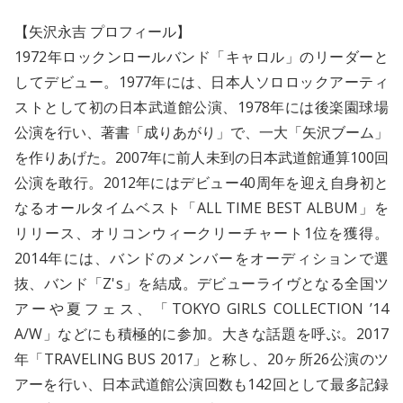
【矢沢永吉 プロフィール】
1972年ロックンロールバンド「キャロル」のリーダーと
してデビュー。1977年には、日本人ソロロックアーティ
ストとして初の日本武道館公演、1978年には後楽園球場
公演を行い、著書「成りあがり」で、一大「矢沢ブーム」
を作りあげた。2007年に前人未到の日本武道館通算100回
公演を敢行。2012年にはデビュー40周年を迎え自身初と
なるオールタイムベスト「ALL TIME BEST ALBUM」を
リリース、オリコンウィークリーチャート1位を獲得。
2014年には、バンドのメンバーをオーディションで選
抜、バンド「Z's」を結成。デビューライヴとなる全国ツ
アーや夏フェス、「TOKYO GIRLS COLLECTION ’14
A/W」などにも積極的に参加。大きな話題を呼ぶ。2017
年「TRAVELING BUS 2017」と称し、20ヶ所26公演のツ
アーを行い、日本武道館公演回数も142回として最多記録