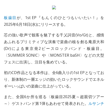
板歯目
が、1st EP『もんくのひとつもいいたい！』を
2025年6月18日(水)にリリースする。
芯の強い歌声で観客を魅了する千乂詞音(Vo/Gt)と、感情
あふれるプリミティブな演奏で楽曲の核を創る庵原大和
(Dr)による東京発2ピースロックバンド・板歯目。
〈SUMMER SONIC〉や〈MONSTER baSH〉などの大型
フェスに出演し、注目を集めている。
初のCD作品となる本作は、全6曲入りの1st EPとなってお
り、新体制の一層エッジの効いたロックサウンドでエネル
ギーいっぱいの楽曲に仕上がっている。
また、全国6か所を巡る〈板歯目2025夏～超親切ツアー
～〉ゲストバンド第1弾もあわせて発表された。
ルサンチ