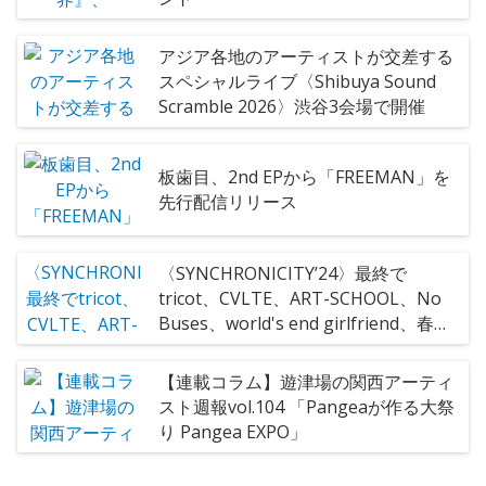
アジア各地のアーティストが交差する
スペシャルライブ〈Shibuya Sound
Scramble 2026〉渋谷3会場で開催
板歯目、2nd EPから「FREEMAN」を
先行配信リリース
〈SYNCHRONICITY’24〉最終で
tricot、CVLTE、ART-SCHOOL、No
Buses、world's end girlfriend、春ね
むり、パジャマで海なんかいかない、
She Her Her Hersら26組
【連載コラム】遊津場の関西アーティ
スト週報vol.104 「Pangeaが作る大祭
り Pangea EXPO」