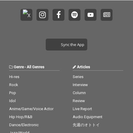
Sync the App
Genre
-
All Genres
Articles
Hi-res
Series
Rock
Interview
Pop
Column
Idol
Review
Anime/Game/Voice Actor
Live Report
Hip Hop/R&B
Audio Equipment
Dance/Electronic
先週のオトトイ
Jazz/World