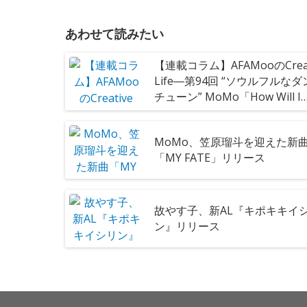
あわせて読みたい
【連載コラム】AFAMooのCreat
Life―第94回 “ソウルフルな
チューン” MoMo「How Will I
Know (feat. ZIN)」
MoMo、笠原瑠斗を迎えた新
「MY FATE」リリース
故やす子、新AL『キポキキイ
ン』リリース