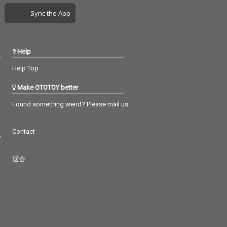
Sync the App
Help
Help Top
Make OTOTOY better
Found something weird? Please mail us
Contact
つ
退会