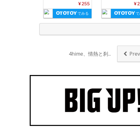
t
¥ 255
¥ 2
でみる
で
4hime、情熱と刹...
Pre