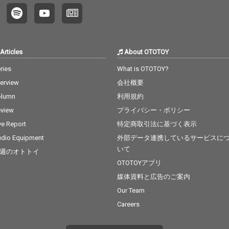
Articles
About OTOTOY
ries
What is OTOTOY?
terview
会社概要
olumn
利用規約
view
プライバシー・ポリシー
ve Report
特定商取引法に基づく表示
dio Equipment
外部データ連携しているサービスに
いて
週のオトトイ
OTOTOYアプリ
媒体資料と広告のご案内
Our Team
Careers