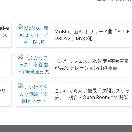
ive
MoMo、新ALよりリード曲「BLUE
ダンス
DREAM」MV公開
曲
〈ふたりフェス〉水谷 豊×宇崎竜童
が共演 ナレーションは伊藤蘭
シリ
こいけぐらんじ個展「夕闇とスケッ
チ」、初台・Open Roomにて開催