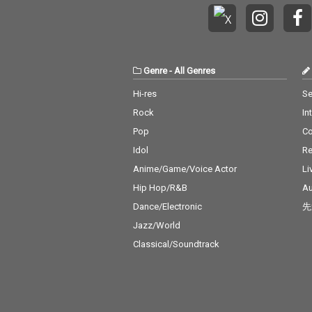
Genre
-
All Genres
Hi-res
Se
Rock
In
Pop
C
Idol
Re
Anime/Game/Voice Actor
Li
Hip Hop/R&B
Au
Dance/Electronic
先
Jazz/World
Classical/Soundtrack