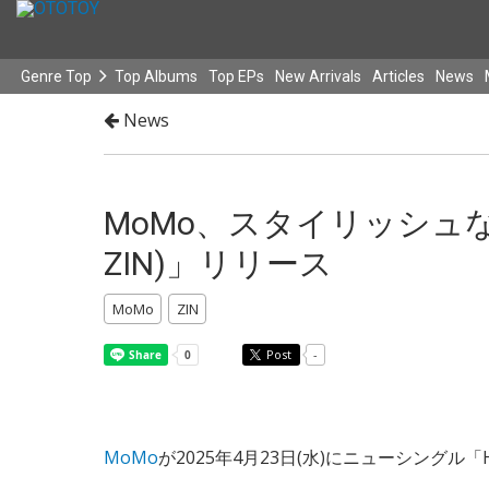
Genre Top
Top Albums
Top EPs
New Arrivals
Articles
News
News
MoMo、スタイリッシュな新SG「H
ZIN)」リリース
MoMo
ZIN
Post
-
MoMo
が2025年4月23日(水)にニューシングル「How 