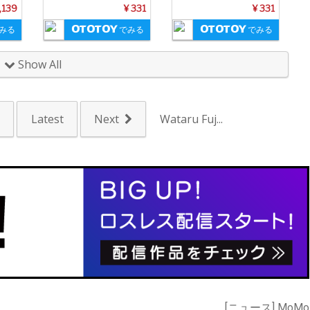
,139
¥ 331
¥ 331
みる
でみる
でみる
Show All
v
Latest
Next
Wataru Fuj...
[ニュース] MoMo