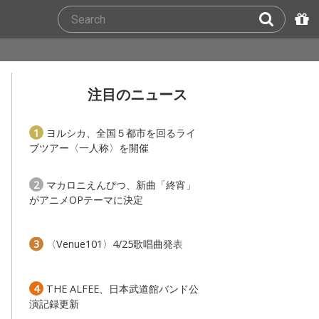
注目のニュース
1
ヨルシカ、全国５都市を回るライ
ブツアー〈一人称〉を開催
2
マカロニえんぴつ、新曲「終宵」
がアニメOPテーマに決定
3
〈Venue101〉4/25歌唱曲発表
4
THE ALFEE、日本武道館バンド公
演記録更新