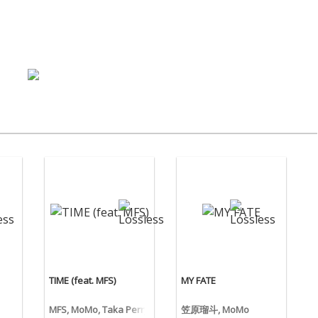
TIME (feat. MFS)
MY FATE
MFS, MoMo, Taka Perry
笠原瑠斗, MoMo