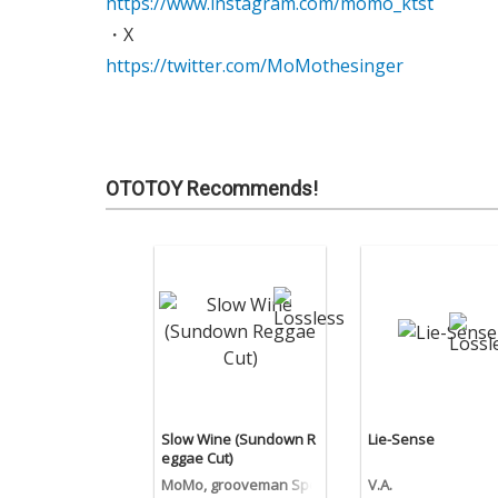
https://www.instagram.com/momo_ktst
・X
https://twitter.com/MoMothesinger
OTOTOY Recommends!
Slow Wine (Sundown R
Lie-Sense
eggae Cut)
MoMo, grooveman Spo
V.A.