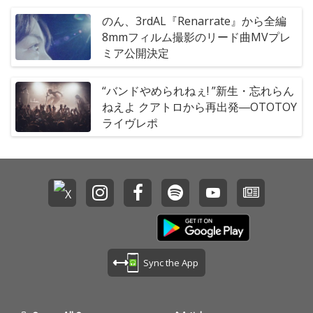
のん、3rdAL『Renarrate』から全編
8mmフィルム撮影のリード曲MVプレ
ミア公開決定
“バンドやめられねぇ! ”新生・忘れらん
ねえよ クアトロから再出発―OTOTOY
ライヴレポ
Sync the App