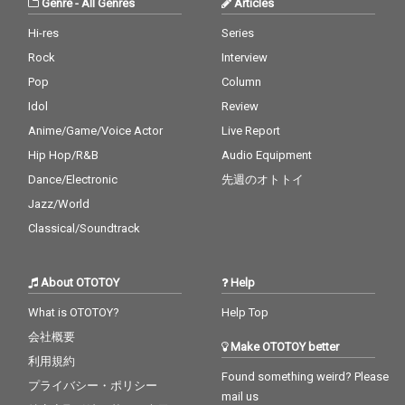
Genre
-
All Genres
Articles
Hi-res
Series
Rock
Interview
Pop
Column
Idol
Review
Anime/Game/Voice Actor
Live Report
Hip Hop/R&B
Audio Equipment
Dance/Electronic
先週のオトトイ
Jazz/World
Classical/Soundtrack
About OTOTOY
Help
What is OTOTOY?
Help Top
会社概要
Make OTOTOY better
利用規約
Found something weird? Please
プライバシー・ポリシー
mail us