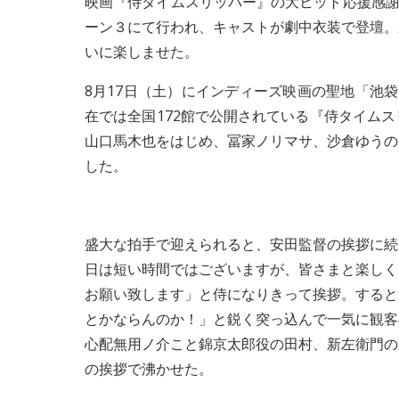
映画『侍タイムスリッパー』の大ヒット応援感謝舞
ーン３にて行われ、キャストが劇中衣装で登壇。
いに楽しませた。
8月17日（土）にインディーズ映画の聖地「池
在では全国172館で公開されている『侍タイム
山口馬木也をはじめ、冨家ノリマサ、沙倉ゆうの
した。
盛大な拍手で迎えられると、安田監督の挨拶に続
日は短い時間ではございますが、皆さまと楽しく
お願い致します」と侍になりきって挨拶。すると
とかならんのか！」と鋭く突っ込んで一気に観客
心配無用ノ介こと錦京太郎役の田村、新左衛門の
の挨拶で沸かせた。