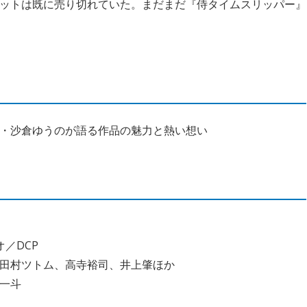
ットは既に売り切れていた。まだまだ『侍タイムスリッパー』
・沙倉ゆうのが語る作品の魅力と熱い想い
オ／DCP
田村ツトム、高寺裕司、井上肇ほか
一斗