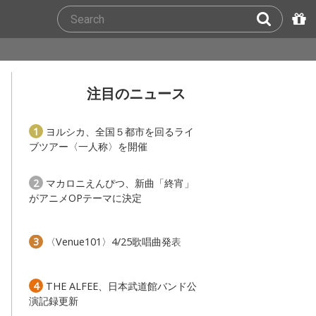
注目のニュース
1
ヨルシカ、全国５都市を回るライ
ブツアー〈一人称〉を開催
2
マカロニえんぴつ、新曲「終宵」
がアニメOPテーマに決定
3
〈Venue101〉4/25歌唱曲発表
4
THE ALFEE、日本武道館バンド公
演記録更新