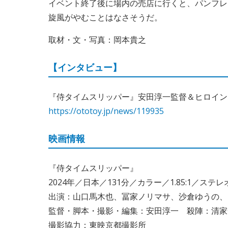
イベント終了後に場内の売店に行くと、パンフレ
旋風がやむことはなさそうだ。
取材・文・写真：岡本貴之
【インタビュー】
『侍タイムスリッパー』安田淳一監督＆ヒロイン
https://ototoy.jp/news/119935
映画情報
『侍タイムスリッパー』
2024年／日本／131分／カラー／1.85:1／ステレ
出演：山口馬木也、冨家ノリマサ、沙倉ゆうの、
監督・脚本・撮影・編集：安田淳一 殺陣：清家
撮影協力：東映京都撮影所