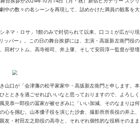
台挨拶が2024年10月14日（月・祝）新宿ピカデリー スクリ
劇中の数々の名シーンを再現して、詰めかけた満員の観客を大
袋シネマ・ロサ」1館のみで封切られて以来、口コミが広がり現
スリッパー』。この日の舞台挨拶には、主演・高坂新左衛門役の
、田村ツトム、高寺裕司、井上肇、そして安田淳一監督が登壇
き山口が「会津藩の松平家家中・高坂新左衛門と申します。本
ひとときを過ごせればいいなと思っておりますので、よろしく
風見恭一郎役の冨家が被せぎみに「いい加減、そのなまりは何
の心を掴む。山本優子役を演じた沙倉、撮影所所長役の井上、
親友・村田左之助役の高寺と、それぞれ個性的な役柄そのまま