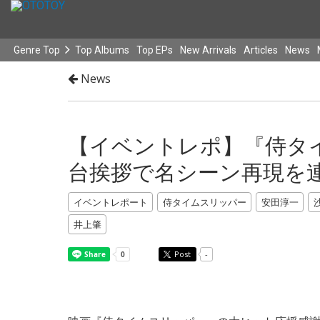
Genre Top
Top Albums
Top EPs
New Arrivals
Articles
News
News
【イベントレポ】『侍タ
台挨拶で名シーン再現を
イベントレポート
侍タイムスリッパー
安田淳一
井上肇
Post
-