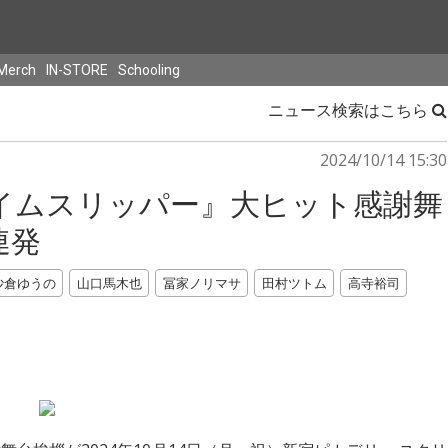
Merch
IN-STORE
Schooling
ニュース検索はこちら
2024/10/14 15:30
イムスリッパー』大ヒット感謝舞
連発
沙倉ゆうの
山口馬木也
冨家ノリマサ
田村ツトム
高寺裕司