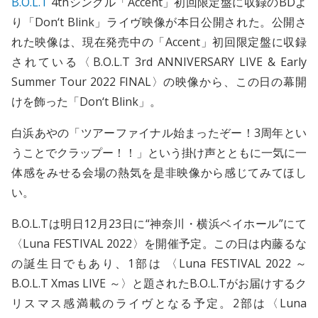
B.O.L.T
4thシングル「Accent」初回限定盤に収録のBDよ
り「Don‘t Blink」ライヴ映像が本日公開された。公開さ
れた映像は、現在発売中の「Accent」初回限定盤に収録
されている〈B.O.L.T 3rd ANNIVERSARY LIVE & Early
Summer Tour 2022 FINAL〉の映像から、この日の幕開
けを飾った「Don‘t Blink」。
白浜あやの「ツアーファイナル始まったぞー！3周年とい
うことでクラップー！！」という掛け声とともに一気に一
体感をみせる会場の熱気を是非映像から感じてみてほし
い。
B.O.L.Tは明日12月23日に“神奈川・横浜ベイホール”にて
〈Luna FESTIVAL 2022〉を開催予定。この日は内藤るな
の誕生日でもあり、1部は 〈Luna FESTIVAL 2022 ～
B.O.L.T Xmas LIVE ～〉と題されたB.O.L.Tがお届けするク
リスマス感満載のライヴとなる予定。2部は〈Luna