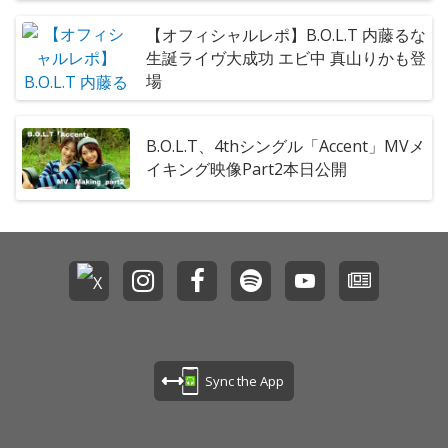
【オフィシャルレポ】B.O.L.T 内藤るな
生誕ライヴ大成功 エビ中 真山りかも登
場
B.O.L.T、4thシングル「Accent」MVメ
イキング映像Part2本日公開
Sync the App