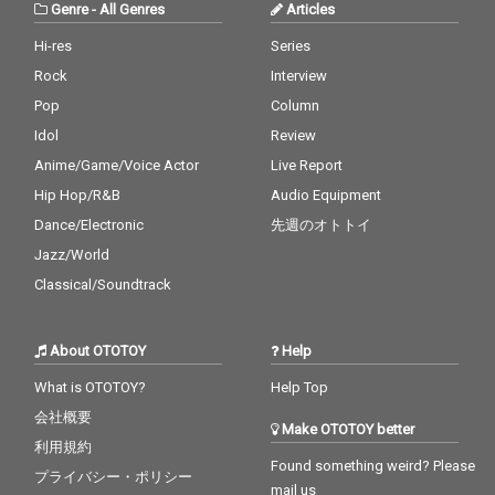
Genre
-
All Genres
Articles
Hi-res
Series
Rock
Interview
Pop
Column
Idol
Review
Anime/Game/Voice Actor
Live Report
Hip Hop/R&B
Audio Equipment
Dance/Electronic
先週のオトトイ
Jazz/World
Classical/Soundtrack
About OTOTOY
Help
What is OTOTOY?
Help Top
会社概要
Make OTOTOY better
利用規約
Found something weird? Please
プライバシー・ポリシー
mail us