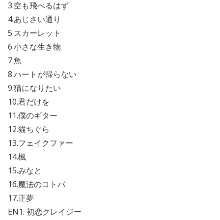
3.空も飛べるはず
4.あじさい通り
5.スカーレット
6.小さな生き物
7.魚
8.ハートが帰らない
9.猫になりたい
10.君だけを
11.僕のギター
12.猫ちぐら
13.フェイクファー
14.楓
15.みなと
16.魔法のコトバ
17.正夢
EN1. 初恋クレイジー