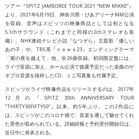
ツアー『SPITZ JAMBOREE TOUR 2021 “NEW MIKKE”』
より、2021年6月19日、神奈川県・ぴあアリーナMM公演
を収録。音声はスピッツの映像商品としては初となる
5.1chサラウンド（これまでと同様の2chステレオも装
備）。NHK連続テレビ小説『なつぞら』主題歌「優しい
あの子」や、TBS系『ｎｅｗｓ23』エンディングテーマ
「紫の夜を越えて」他、全26曲収録。初回限定盤には、
ライヴ音源に加え、ホール公演で披露予定だった楽曲のゲ
ネプロ音源を抜粋したCD、ミニ写真集も付属予定。
スピッツがライヴ映像作品をリリースするのは、2017年
12月の『SPITZ 30th ANNIVERSARY TOUR
"THIRTY30FIFTY50"』以来、約5年ぶり。この2作品に
は、スピッツがこのコロナ禍で、音楽を通して魅せてくれ
た景色が収められている。詳細続報と予約受付開始日は、
近日中に発表される。