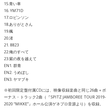
15.青い車
16. YM71D
17.ロビンソン
18.ありがとさん
19.楓
20.渚
21. 8823
22.俺のすべて
23.紫の夜を越えて
EN1. 群青
EN2. うめぼし
EN3. ヤマブキ
※初回限定盤付属CDには、映像収録楽曲と同じ26曲＋ボ
ーナス・トラック2曲（『SPITZ JAMBOREE TOUR 2019-
2020 “MIKKE”』ホール公演ゲネプロ音源より）を収録。