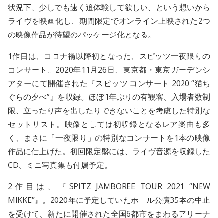
状況下、少しでも速く追体験して欲しい、という想いから
ライヴを映画化し、期間限定でオンライン上映された2つ
の映像作品が待望のパッケージ化となる。
1作目は、コロナ禍以降初となった、スピッツ一夜限りの
コンサート。2020年11月26日、東京都・東京ガーデンシ
アターにて開催された『スピッツ コンサート 2020 “猫ち
ぐらの夕べ”』を収録。ほぼ1年ぶりの有観客、入場者数制
限、立ったり声を出したりできないことを考慮した特別な
セットリスト。映像としては初収録となるレア楽曲も多
く、まさに「一夜限り」の特別なコンサートを1本の映像
作品に仕上げた。初回限定盤には、ライヴ音源を収録した
CD、ミニ写真集も付属予定。
2作目は、『SPITZ JAMBOREE TOUR 2021 “NEW
MIKKE”』。2020年に予定していたホール公演35本の中止
を受けて、新たに開催された全国6都市をまわるアリーナ