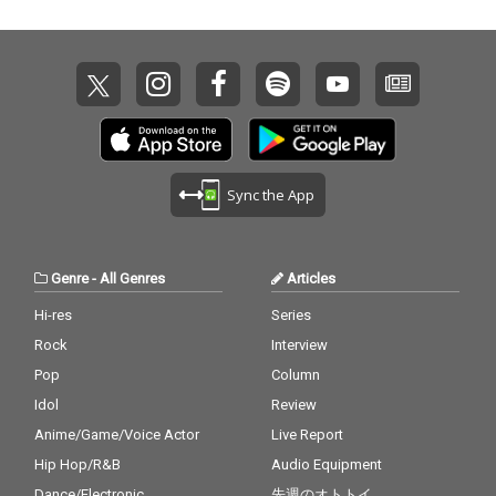
Sync the App
Genre
-
All Genres
Articles
Hi-res
Series
Rock
Interview
Pop
Column
Idol
Review
Anime/Game/Voice Actor
Live Report
Hip Hop/R&B
Audio Equipment
Dance/Electronic
先週のオトトイ