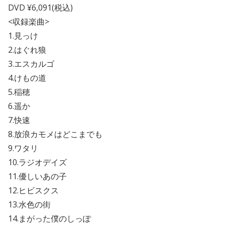
DVD ¥6,091(税込)
<収録楽曲>
1.見っけ
2.はぐれ狼
3.エスカルゴ
4.けもの道
5.稲穂
6.遥か
7.快速
8.放浪カモメはどこまでも
9.ワタリ
10.ラジオデイズ
11.優しいあの子
12.ヒビスクス
13.水色の街
14.まがった僕のしっぽ