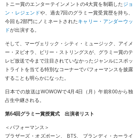
トニー賞のエンターテインメントの4大賞を制覇した
ジョ
ン・レジェンド
や、過去7回のグラミー賞受賞歴を持ち、
今回も2部門にノミネートされた
キャリー・アンダーウッ
ド
が出演する。
そして、マーヴェリック・シティ・ミュージック、アイメ
ー・ヌビオラ、ビリー・ストリングスが、グラミー賞のテ
レビ放送で今まで注目されていなかったジャンルにスポッ
トライトを当てる特別なコーナーでパフォーマンスを披露
することも明らかになった。
日本での放送はWOWOWで4月4日（月）午前8:00から独
占生中継される。
第64回グラミー賞授賞式 出演者リスト
＜パフォーマンス＞
ブラザーズ・オズボーン、 BTS、 ブランディ・カーライ