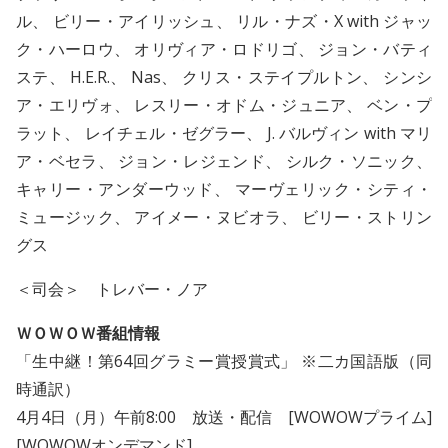
ル、 ビリー・アイリッシュ、 リル・ナズ・X with ジャッ
ク・ハーロウ、 オリヴィア・ロドリゴ、 ジョン・バティ
ステ、 H.E.R.、 Nas、 クリス・ステイプルトン、 シンシ
ア・エリヴォ、 レスリー・オドム・ジュニア、 ベン・プ
ラット、 レイチェル・ゼグラー、 J. バルヴィン with マリ
ア・ベセラ、 ジョン・レジェンド、 シルク・ソニック、
キャリー・アンダーウッド、 マーヴェリック・シティ・
ミュージック、 アイメー・ヌビオラ、 ビリー・ストリン
グス
＜司会＞ トレバー・ノア
ＷＯＷＯＷ番組情報
「生中継！第64回グラミー賞授賞式」 ※二カ国語版（同
時通訳）
4月4日（月）午前8:00 放送・配信 [WOWOWプライム]
[WOWOWオンデマンド]