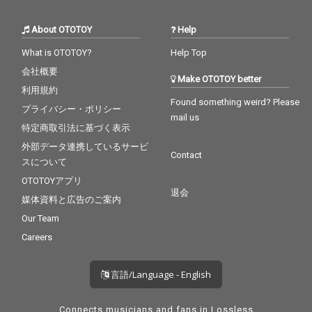
About OTOTOY
Help
What is OTOTOY?
Help Top
会社概要
Make OTOTOY better
利用規約
Found something weird? Please
プライバシー・ポリシー
mail us
特定商取引法に基づく表示
外部データ連携しているサービ
Contact
スについて
OTOTOYアプリ
退会
媒体資料と広告のご案内
Our Team
Careers
言語/Language - English
Connects musicians and fans in Lossless