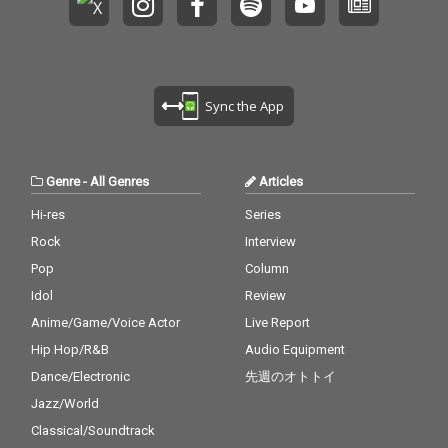
Sync the App
Genre
-
All Genres
Articles
Hi-res
Series
Rock
Interview
Pop
Column
Idol
Review
Anime/Game/Voice Actor
Live Report
Hip Hop/R&B
Audio Equipment
Dance/Electronic
先週のオトトイ
Jazz/World
Classical/Soundtrack