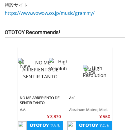
特設サイト
https://www.wowow.co.jp/music/grammy/
OTOTOY Recommends!
NO ME ARREPIENTO DE
Así
SENTIR TANTO
V.A.
Abraham Mateo, Maria
Becerra, Big One
¥ 3,870
¥ 550
でみる
でみる