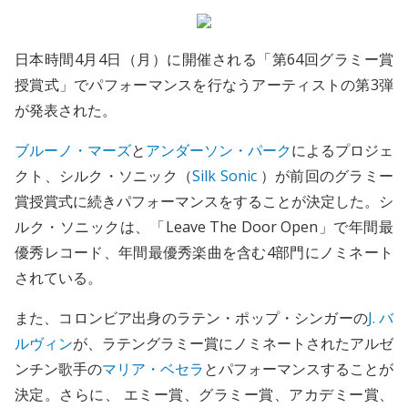
日本時間4月4日（月）に開催される「第64回グラミー賞
授賞式」でパフォーマンスを行なうアーティストの第3弾
が発表された。
ブルーノ・マーズ
と
アンダーソン・パーク
によるプロジェ
クト、シルク・ソニック（
Silk Sonic
）が前回のグラミー
賞授賞式に続きパフォーマンスをすることが決定した。シ
ルク・ソニックは、「Leave The Door Open」で年間最
優秀レコード、年間最優秀楽曲を含む4部門にノミネート
されている。
また、コロンビア出身のラテン・ポップ・シンガーの
J. バ
ルヴィン
が、ラテングラミー賞にノミネートされたアルゼ
ンチン歌手の
マリア・ベセラ
とパフォーマンスすることが
決定。さらに、 エミー賞、グラミー賞、アカデミー賞、