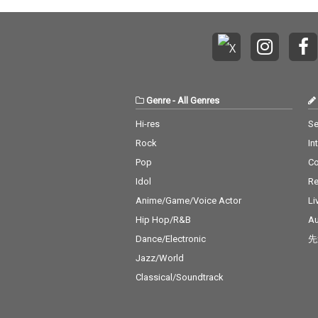
Genre
-
All Genres
Hi-res
Se
Rock
In
Pop
C
Idol
Re
Anime/Game/Voice Actor
Li
Hip Hop/R&B
Au
Dance/Electronic
先
Jazz/World
Classical/Soundtrack