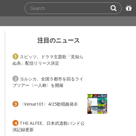
注目のニュース
1
スピッツ、ドラマ主題歌「見知ら
ぬ糸」配信リリース決定
2
ヨルシカ、全国５都市を回るライ
ブツアー〈一人称〉を開催
3
〈Venue101〉4/25歌唱曲発表
4
THE ALFEE、日本武道館バンド公
演記録更新