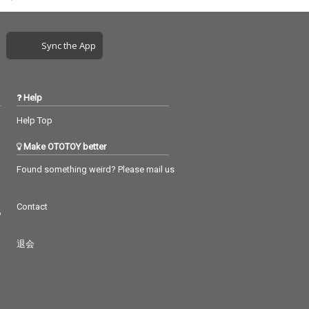
Sync the App
Help
Help Top
Make OTOTOY better
Found something weird? Please mail us
Contact
つ
退会