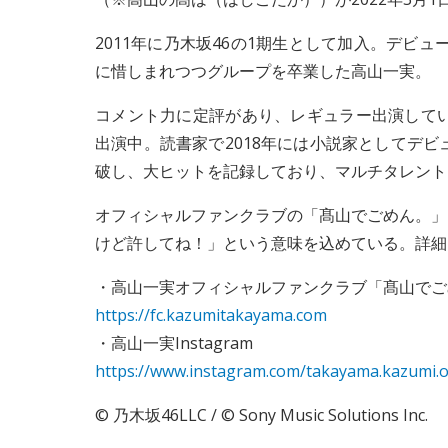
2011年に乃木坂46の1期生として加入。デビュ
に惜しまれつつグループを卒業した高山一実。
コメント力に定評があり、レギュラー出演してい
出演中。読書家で2018年には小説家としてデ
破し、大ヒットを記録しており、マルチタレント
オフィシャルファンクラブの「髙山でごめん。」
けど許してね！」という意味を込めている。詳細
・高山一実オフィシャルファンクラブ「髙山でご
https://fc.kazumitakayama.com
・高山一実Instagram
https://www.instagram.com/takayama.kazumi.off
© 乃木坂46LLC / © Sony Music Solutions Inc.