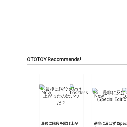
OTOTOY Recommends!
最後に階段を駆け上が
是非に及ばず (Specia