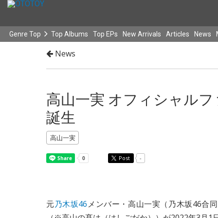
Genre Top
Top Albums
Top EPs
New Arrivals
Articles
News
News
高山一実 オフィシャル
誕生
高山一実
Post
-
元
乃木坂46
メンバー・高山一実（乃木坂46合
（※高山の髙は（はしごだか））が2022年3月1日