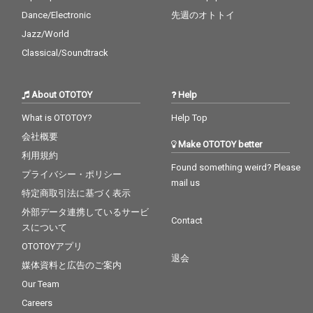
Dance/Electronic
先週のオトトイ
Jazz/World
Classical/Soundtrack
About OTOTOY
Help
What is OTOTOY?
Help Top
会社概要
Make OTOTOY better
利用規約
Found something weird? Please
プライバシー・ポリシー
mail us
特定商取引法に基づく表示
外部データ連携しているサービ
Contact
スについて
OTOTOYアプリ
退会
媒体資料と広告のご案内
Our Team
Careers