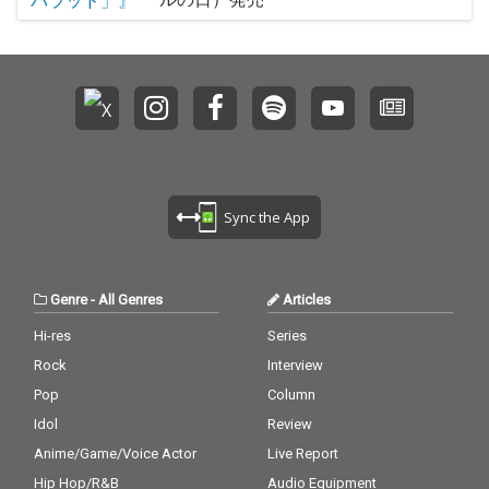
Sync the App
Genre
-
All Genres
Articles
Hi-res
Series
Rock
Interview
Pop
Column
Idol
Review
Anime/Game/Voice Actor
Live Report
Hip Hop/R&B
Audio Equipment