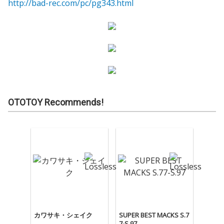
http://bad-rec.com/pc/pg343.html
OTOTOY Recommends!
カワサキ・シェイク
SUPER BEST MACKS S.7
7-S.97