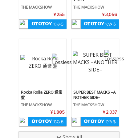
THE MACKSHOW
THE MACKSHOW
¥ 255
¥ 3,056
でみる
でみる
Rocka Rolla ZERO 通常
SUPER BEST MACKS –A
盤
NOTHER SIDE–
THE MACKSHOW
THE MACKSHOW
¥ 1,885
¥ 2,037
でみる
でみる
Show All