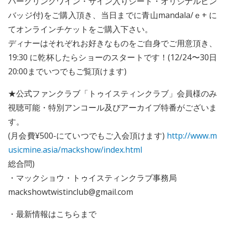
パークリングワイン・サイン入りシート・オリジナルピン
バッジ付)をご購入頂き、当日までに青山mandala/ｅ+ に
てオンラインチケットをご購入下さい。
ディナーはそれぞれお好きなものをご自身でご用意頂き、
19:30 に乾杯したらショーのスタートです！(12/24〜30日
20:00までいつでもご覧頂けます)
★公式ファンクラブ「トゥイスティンクラブ」会員様のみ
視聴可能・特別アンコール及びアーカイブ特番がございま
す。
(月会費¥500-にていつでもご入会頂けます)
http://www.m
usicmine.asia/mackshow/index.html
総合問)
・マックショウ・トゥイスティンクラブ事務局
mackshowtwistinclub@gmail.com
・最新情報はこちらまで