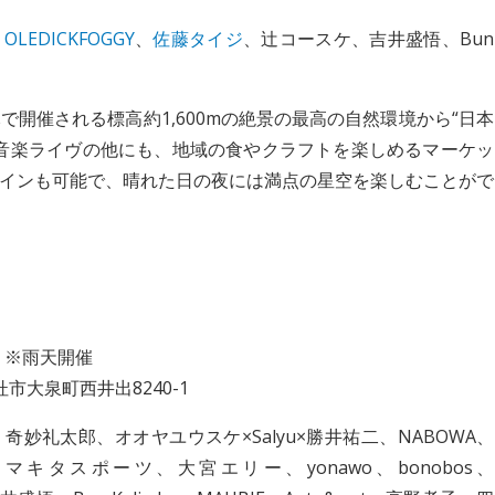
、
OLEDICKFOGGY
、
佐藤タイジ
、辻コースケ、吉井盛悟、Bun
開催される標高約1,600mの絶景の最高の自然環境から“日本
音楽ライヴの他にも、地域の食やクラフトを楽しめるマーケッ
インも可能で、晴れた日の夜には満点の星空を楽しむことがで
） ※雨天開催
杜市大泉町西井出8240-1
妙礼太郎、オオヤユウスケ×Salyu×勝井祐二、NABOWA、
ら健壱、マキタスポーツ、大宮エリー、yonawo、bonobos、