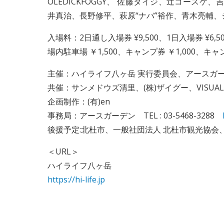
OLEDICKFOGGY、 佐藤タイジ、辻コースケ、吉井
井真治、長野修平、萩原“ナバ”裕作、青木亮輔、シェル
入場料：2日通し入場券 ¥9,500、1日入場券 ¥
場内駐車場 ￥1,500、キャンプ券 ￥1,000、キャ
主催：ハイライフ八ヶ岳 実行委員会、アースガ
共催：サンメドウズ清里、(株)ザイグー、VISUAL AN
企画制作：(有)en
事務局：アースガーデン TEL : 03-5468-3288
後援予定:北杜市、一般社団法人 北杜市観光協会、
＜URL＞
ハイライフ八ヶ岳
https://hi-life.jp