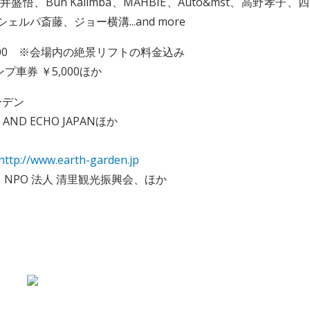
盛悟、Bun Kalimba、MAHBIE、Auto&mst、高野孝子、四
パ斎藤、ジョー横溝...and more
6,500 ※会場内の絶景リフトの料金込み
ンプ車券 ￥5,000ほか
ーデン
D ECHO JAPANほか
http://www.earth-garden.jp
NPO 法人 清里観光振興会、ほか