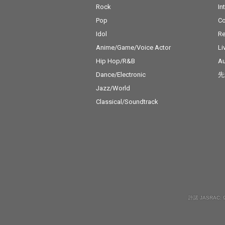
Rock
In
Pop
C
Idol
Re
Anime/Game/Voice Actor
Li
Hip Hop/R&B
Au
Dance/Electronic
先
Jazz/World
Classical/Soundtrack
許諾 JASRAC: 9