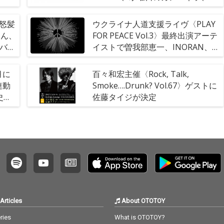
Superfriends、w.o.d.、ニーハ
オ!!!!、The Slumbers、ZOOZら19
で怒髪
ウクライナ人道支援ライヴ〈PLAY
組決定
ゃん、
FOR PEACE Vol.3〉最終出演アーテ
、バン
イストで曽我部恵一、INORAN、高
poo
田漣、三宅伸治、寺尾紗穂
月に
百々和宏主催〈Rock, Talk,
連動
Smoke….Drunk? Vol.67〉ゲストに
史、
佐藤タイジが決定
Articles
About OTOTOY
ries
What is OTOTOY?