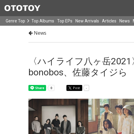
Genre Top
Top Albums
Top EPs
New Arrivals
Articles
News
News
〈ハイライフ八ヶ岳2021〉
bonobos、佐藤タイジら
Post
-