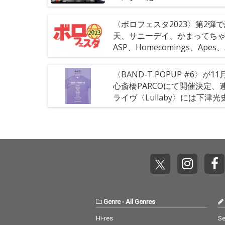
〈ボロフェスタ2023〉第2弾
天、サニーデイ、かまってち
ASP、Homecomings、Apes
もん、ズーカラデル、PK sham
ら豪華出演者決定
〈BAND-T POPUP #6〉が11
心斎橋PARCOにて開催決定、
ライヴ〈Lullaby〉には下津光
加藤修平、荒谷翔大が出演
Genre
-
All Genres
Hi-res
Se