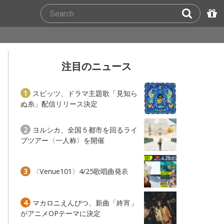
注目のニュース
1
スピッツ、ドラマ主題歌「見知ら
ぬ糸」配信リリース決定
2
ヨルシカ、全国５都市を回るライ
ブツアー〈一人称〉を開催
3
〈Venue101〉4/25歌唱曲発表
4
マカロニえんぴつ、新曲「終宵」
がアニメOPテーマに決定