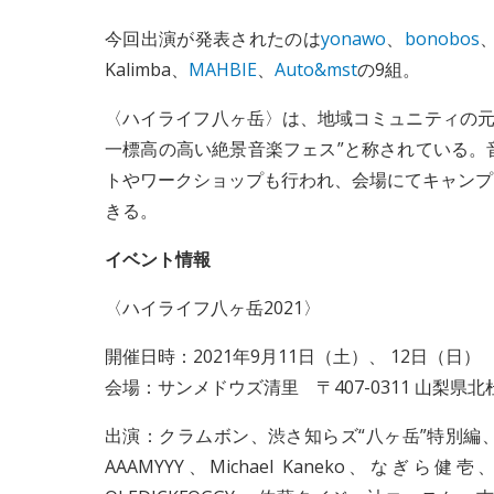
今回出演が発表されたのは
yonawo
、
bonobos
Kalimba、
MAHBIE
、
Auto&mst
の9組。
〈ハイライフ八ヶ岳〉は、地域コミュニティの元で
一標高の高い絶景音楽フェス”と称されている。
トやワークショップも行われ、会場にてキャンプ
きる。
イベント情報
〈ハイライフ八ヶ岳2021〉
開催日時：2021年9月11日（土）、 12日（日
会場：サンメドウズ清里 〒407-0311 山梨県北
出演：クラムボン、渋さ知らズ“八ヶ岳”特別編、奇
AAAMYYY、Michael Kaneko、なぎ