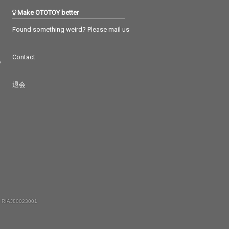
Make OTOTOY better
Found something weird? Please mail us
Contact
つ
退会
 RIAJ80023001