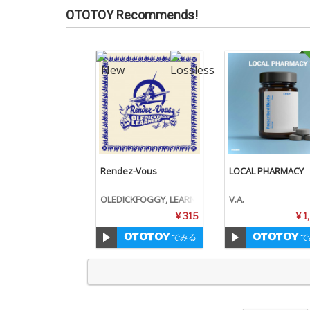
OTOTOY Recommends!
Rendez-Vous
LOCAL PHARMACY
OLEDICKFOGGY, LEARN
V.A.
ERS
¥ 315
¥ 1
でみる
で