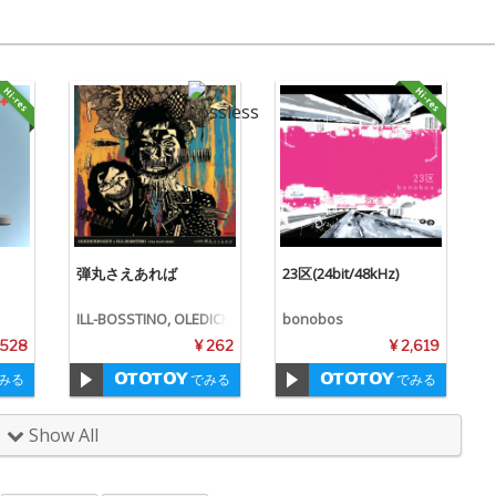
弾丸さえあれば
23区(24bit/48kHz)
ILL-BOSSTINO, OLEDICK
bonobos
FOGGY
,528
¥ 262
¥ 2,619
みる
でみる
でみる
Show All