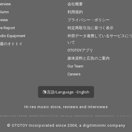
terview
会社概要
olumn
利用規約
view
プライバシー・ポリシー
ve Report
特定商取引法に基づく表示
dio Equipment
外部データ連携しているサービスに
いて
週のオトトイ
OTOTOYアプリ
媒体資料と広告のご案内
Our Team
Careers
言語/Language - English
Hi-res music store, reviews and interviews
008872001Y30005, 9008872005Y37019 / NexTone: ID000000232, ID000000233 / エルマーク:
© OTOTOY Incorporated since 2004, a
digitiminimi
company