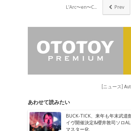
L’Arc〜en〜C...
Prev
[ニュース] Auto
あわせて読みたい
BUCK-TICK、来年も年末武道
イヴ開催決定&櫻井敦司ソロA
マスター化