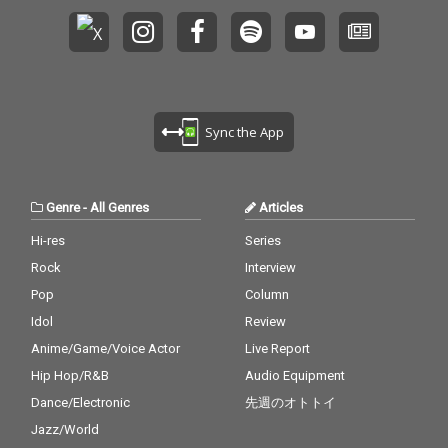
Sync the App
Genre
-
All Genres
Articles
Hi-res
Series
Rock
Interview
Pop
Column
Idol
Review
Anime/Game/Voice Actor
Live Report
Hip Hop/R&B
Audio Equipment
Dance/Electronic
先週のオトトイ
Jazz/World