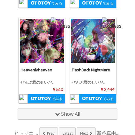
でみる
でみる
Heavenlyheaven
FlashBack NightMare
ぜんぶ君のせいだ。
ぜんぶ君のせいだ。
¥ 510
¥ 2,444
でみる
でみる
Show All
ヒトリエ TVアニメ...
新谷真由ら5人組アイ...
Prev
Latest
Next