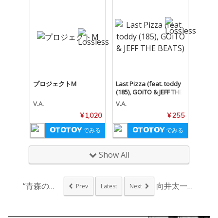
プロジェクトM
Last Pizza (feat. toddy
(185), GOiTO & JEFF THE
BEATS)
V.A.
V.A.
¥ 1,020
¥ 255
でみる
でみる
Show All
“青森の清志郎”が梅...
向井太一、原点回帰の...
Prev
Latest
Next