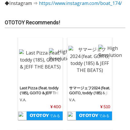
◆Instagram ⇒
https://www.instagram.com/boat_174/
OTOTOY Recommends!
Last Pizza (feat. toddy
サマージェフ2024 (feat.
(185), GOiTO & JEFF THE
GOiTO, toddy (185) & JE
BEATS)
FF THE BEATS)
V.A.
V.A.
¥ 400
¥ 510
でみる
でみる