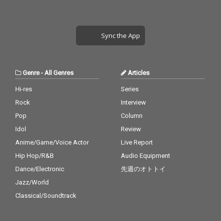
Sync the App
Genre
-
All Genres
Articles
Hi-res
Series
Rock
Interview
Pop
Column
Idol
Review
Anime/Game/Voice Actor
Live Report
Hip Hop/R&B
Audio Equipment
Dance/Electronic
先週のオトトイ
Jazz/World
Classical/Soundtrack