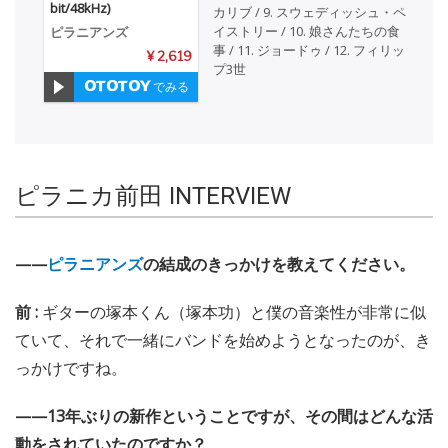
bit/48kHz)
カリブ / 9. スウェディッシュ・ペ
イストリー / 10. 娘さんたちの食
ピラニアンズ
事 / 11. ジョードゥ / 12. フィリッ
¥ 2,619
プ3世
でみる
ピラニカ前田 INTERVIEW
——
ピラニアンズ
の結成のきっかけを教えてください。
前 :
ギターの塚本くん（塚本功）と僕の音楽性が非常に似
ていて、それで一緒にバンドを始めようとなったのが、き
っかけですね。
——13年ぶりの新作ということですが、その間はどんな活
動をされていたのですか？