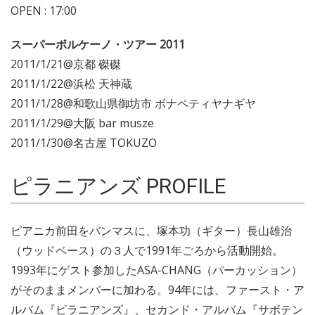
OPEN : 17:00
スーパーボルケーノ・ツアー 2011
2011/1/21@京都 磔磔
2011/1/22@浜松 天神蔵
2011/1/28@和歌山県御坊市 ボナペティヤナギヤ
2011/1/29@大阪 bar musze
2011/1/30@名古屋 TOKUZO
ピラニアンズ PROFILE
ピアニカ前田をバンマスに、塚本功（ギター）長山雄治
（ウッドベース）の３人で1991年ごろから活動開始。
1993年にゲスト参加したASA-CHANG（パーカッション）
がそのままメンバーに加わる。94年には、ファースト・ア
ルバム『ピラニアンズ』、セカンド・アルバム『サボテン