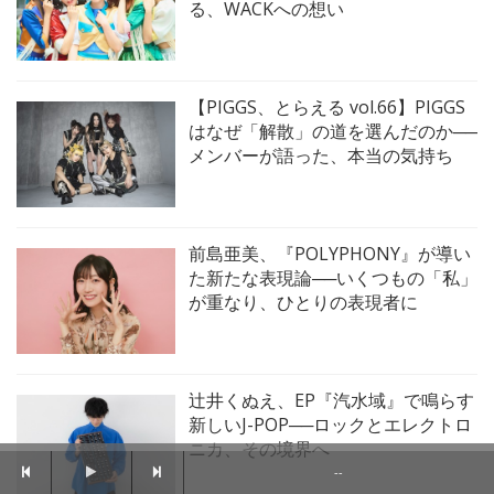
る、WACKへの想い
【PIGGS、とらえる vol.66】PIGGS
はなぜ「解散」の道を選んだのか──
メンバーが語った、本当の気持ち
前島亜美、『POLYPHONY』が導い
た新たな表現論──いくつもの「私」
が重なり、ひとりの表現者に
辻井くぬえ、EP『汽水域』で鳴らす
新しいJ-POP──ロックとエレクトロ
ニカ、その境界へ
--