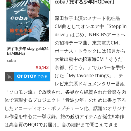
coba / 旅する少年(HQDver.)
深田恭子出演のメナード化粧品
CM曲としてオンエア中「Stepp’in
drive」はじめ、NHK-BSアートへ
の招待テーマ曲、東京電力CM、
旅する少年 stay gold(24
ボーナス・トラックには10月から
bit/48kHz)
大量出稿中のJR東海CM「そうだ
coba
京都、行こう。」でカバーを手掛
¥ 3,143
けた「My favorite things」、テ
でみる
レビ東京系ドキュメンタリー番組
「ソロモン流」で放映され、各界から絶賛された音楽を肉
体で表現するプロジェクト「音波少年」のために書き下ろ
したアコーディオン・ポップチューン他、話題のオリジナ
ル作品を中心に一挙収録。旅の必須アイテムが誕生!! 本作
は高音質のHQDでお届け。音の細部まで聞こえてきま