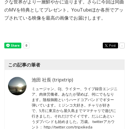
クな世界がより一層鮮やかに迫ります。さらに今回は同曲
のMVを特典としてプレゼント。YouTubeほか各所でアッ
プされている映像を最高の画像でお届けします。
Post
-
この記事の筆者
池田 社長 (tripxtrip)
ミュージャン、DJ、ライター、ライブ録音エンジニ
ア、肉体労働者。あなたが望めば、何にでもなり
ます。陰核御殿というハードコアバンドでギター
弾いています。ミジンコ大好き。チャリが好き
で、5月に東京から屋久島までママチャリで遊びに
行きました。それだけでイイです。だふにあとい
うダブバンドも始めました。万歳。 twitterアカウ
ント： http://twitter.com/tripxikeda