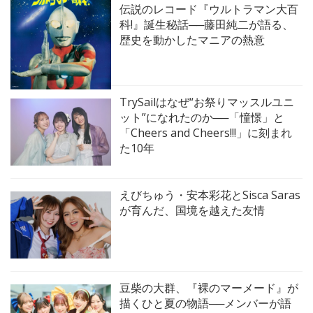
伝説のレコード『ウルトラマン大百
科!』誕生秘話──藤田純二が語る、
歴史を動かしたマニアの熱意
TrySailはなぜ“お祭りマッスルユニ
ット”になれたのか──「憧憬」と
「Cheers and Cheers!!!」に刻まれ
た10年
えびちゅう・安本彩花とSisca Saras
が育んだ、国境を越えた友情
豆柴の大群、『裸のマーメード』が
描くひと夏の物語──メンバーが語