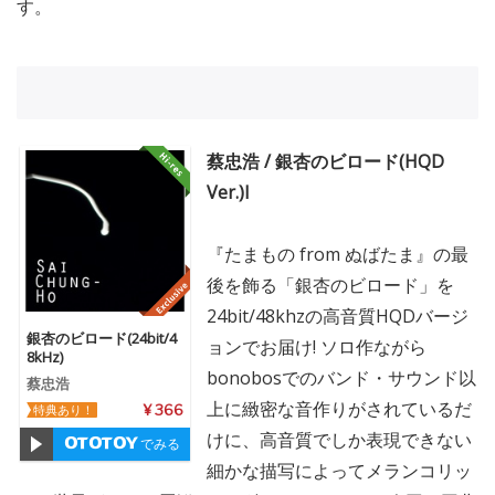
す。
蔡忠浩 / 銀杏のビロード(HQD
Ver.)l
『たまもの from ぬばたま』の最
後を飾る「銀杏のビロード」を
24bit/48khzの高音質HQDバージ
銀杏のビロード(24bit/4
ョンでお届け! ソロ作ながら
8kHz)
bonobosでのバンド・サウンド以
蔡忠浩
上に緻密な音作りがされているだ
特典あり！
¥ 366
けに、高音質でしか表現できない
でみる
細かな描写によってメランコリッ