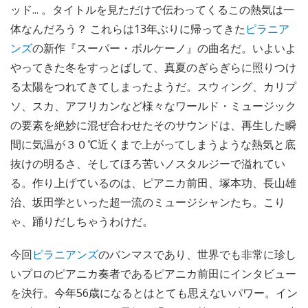
ッド... 。タイトルを見ただけで伝わってくるこの熱気は一
体なんだろう？ これらは13年ぶりに帰ってきた
ピラニア
ンズ
の新作『スーパー・ボルケーノ』の曲名だ。いよいよ
やってきた冬をすっとばして、真夏のぎらぎらに照りつけ
る太陽をつれてきてしまったようだ。スウィング、カリプ
ソ、スカ、アフリカンなど様々なワールド・ミュージック
の要素を絶妙に混ぜ合わせたそのサウンドは、再生した瞬
間に気温が３０℃近くまで上がってしまうような熱気と底
抜けの明るさ、そしてほろ苦いノスタルジーで溢れてい
る。作り上げているのは、ピアニカ前田、塚本功、長山雄
治、坂田学といった超一流のミュージシャンたち。こり
ゃ、踊りだしちゃうわけだ。
今回
ピラニアンズ
のバンマスであり、世界でも非常に珍し
いプロのピアニカ奏者であるピアニカ前田にインタビュー
を決行。今年56歳になるとはとても思えないパワー。イン