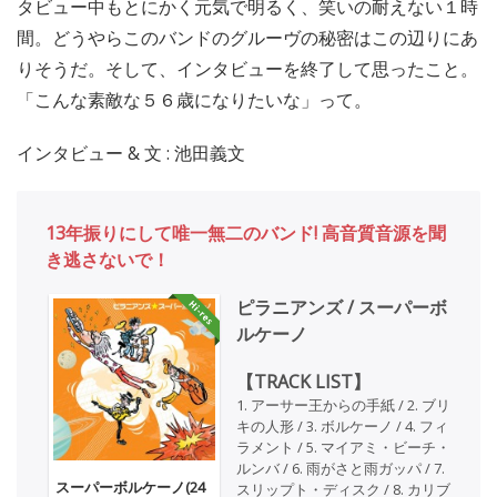
タビュー中もとにかく元気で明るく、笑いの耐えない１時
間。どうやらこのバンドのグルーヴの秘密はこの辺りにあ
りそうだ。そして、インタビューを終了して思ったこと。
「こんな素敵な５６歳になりたいな」って。
インタビュー & 文 : 池田義文
13年振りにして唯一無二のバンド! 高音質音源を聞
き逃さないで！
ピラニアンズ / スーパーボ
ルケーノ
【TRACK LIST】
1. アーサー王からの手紙 / 2. ブリ
キの人形 / 3. ボルケーノ / 4. フィ
ラメント / 5. マイアミ・ビーチ・
ルンバ / 6. 雨がさと雨ガッパ / 7.
スーパーボルケーノ(24
スリップト・ディスク / 8. カリブ