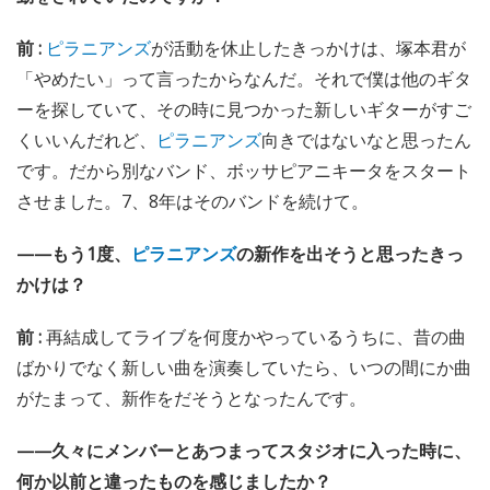
前 :
ピラニアンズ
が活動を休止したきっかけは、塚本君が
「やめたい」って言ったからなんだ。それで僕は他のギタ
ーを探していて、その時に見つかった新しいギターがすご
くいいんだれど、
ピラニアンズ
向きではないなと思ったん
です。だから別なバンド、ボッサピアニキータをスタート
させました。7、8年はそのバンドを続けて。
——もう1度、
ピラニアンズ
の新作を出そうと思ったきっ
かけは？
前 :
再結成してライブを何度かやっているうちに、昔の曲
ばかりでなく新しい曲を演奏していたら、いつの間にか曲
がたまって、新作をだそうとなったんです。
——久々にメンバーとあつまってスタジオに入った時に、
何か以前と違ったものを感じましたか？