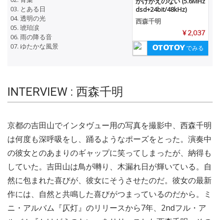
かけがえのない (5.6MHz
03. とある日
dsd+24bit/48kHz)
04. 透明の光
西森千明
05. 琥珀涙
¥ 2,037
06. 雨の降る音
07. ゆたかな風景
でみる
INTERVIEW : 西森千明
京都の吉田山でインタヴュー用の写真を撮影中、西森千明
は何度も深呼吸をし、踊るようなポーズをとった。演奏中
の彼女とのあまりのギャップに笑ってしまったが、納得も
していた。吉田山は鳥が囀り、木漏れ日が輝いている。自
然に包まれた喜びが、彼女にそうさせたのだ。彼女の最新
作には、自然と共鳴した喜びがつまっているのだから。ミ
ニ・アルバム『仄灯』のリリースから7年、2ndフル・ア