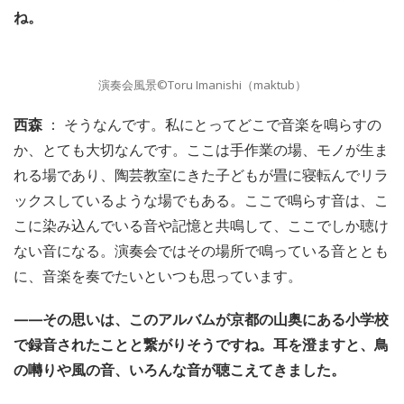
ね。
演奏会風景©Toru Imanishi（maktub）
西森
： そうなんです。私にとってどこで音楽を鳴らすの
か、とても大切なんです。ここは手作業の場、モノが生ま
れる場であり、陶芸教室にきた子どもが畳に寝転んでリラ
ックスしているような場でもある。ここで鳴らす音は、こ
こに染み込んでいる音や記憶と共鳴して、ここでしか聴け
ない音になる。演奏会ではその場所で鳴っている音ととも
に、音楽を奏でたいといつも思っています。
——その思いは、このアルバムが京都の山奥にある小学校
で録音されたことと繋がりそうですね。耳を澄ますと、鳥
の囀りや風の音、いろんな音が聴こえてきました。