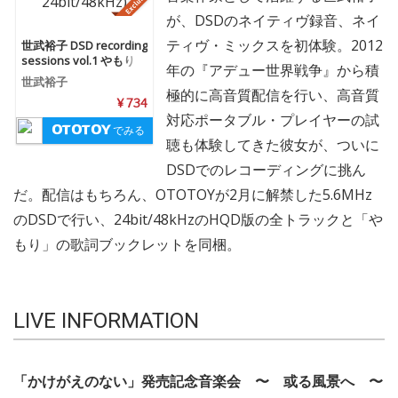
が、DSDのネイティヴ録音、ネイ
ティヴ・ミックスを初体験。2012
世武裕子 DSD recording
sessions vol.1 やもり
年の『アデュー世界戦争』から積
(5.6MHz dsd + 24bit/48k
世武裕子
Hz)
極的に高音質配信を行い、高音質
¥ 734
対応ポータブル・プレイヤーの試
でみる
聴も体験してきた彼女が、ついに
DSDでのレコーディングに挑ん
だ。配信はもちろん、OTOTOYが2月に解禁した5.6MHz
のDSDで行い、24bit/48kHzのHQD版の全トラックと「や
もり」の歌詞ブックレットを同梱。
LIVE INFORMATION
「かけがえのない」発売記念音楽会 〜 或る風景へ 〜