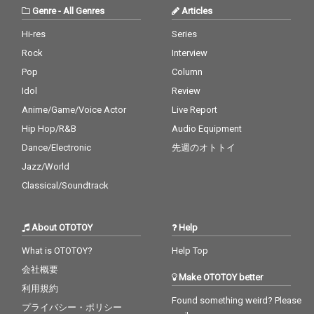
Genre
-
All Genres
Articles
Hi-res
Series
Rock
Interview
Pop
Column
Idol
Review
Anime/Game/Voice Actor
Live Report
Hip Hop/R&B
Audio Equipment
Dance/Electronic
先週のオトトイ
Jazz/World
Classical/Soundtrack
About OTOTOY
Help
What is OTOTOY?
Help Top
会社概要
Make OTOTOY better
利用規約
Found something weird? Please
プライバシー・ポリシー