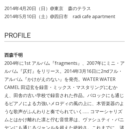
2014年4月20日（日）@東京 森のテラス
2014年5月10日（土）@四日市 radi cafe apartment
PROFILE
西森千明
2004年に1st アルバム『fragments』、2007年にミニ・ア
ルバム『仄灯』をリリース。2014年3月16日に2ndフル・
アルバム『かけがえのない』を発売。WATER WATER
CAMEL 田辺玄を録音・ミックス・マスタリングにむか
え、田舎の古い学校で録音された作品。バロックにも通じ
るピアノによる力強いメロディの風の上に、木管楽器のよ
うな歌声がふんわりと奏でられていく…… コマーシャリズ
ムとはかけ離れた凛と佇む音世界は、ヴァシュティ・バニ
ヤンにも通じるジャンルを超えた絶妙さ。これまでに、渚