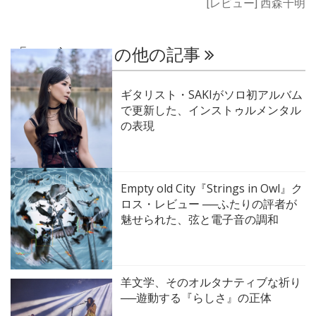
[レビュー] 西森千明
「レビュー」の他の記事
ギタリスト・SAKIがソロ初アルバム
で更新した、インストゥルメンタル
の表現
Empty old City『Strings in Owl』ク
ロス・レビュー ──ふたりの評者が
魅せられた、弦と電子音の調和
羊文学、そのオルタナティブな祈り
──遊動する『らしさ』の正体