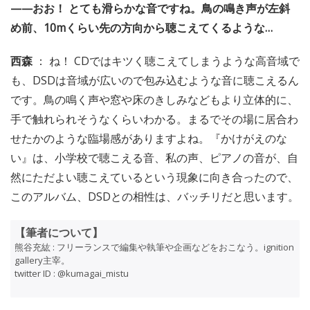
——おお！ とても滑らかな音ですね。鳥の鳴き声が左斜
め前、10mくらい先の方向から聴こえてくるような…
西森
： ね！ CDではキツく聴こえてしまうような高音域で
も、DSDは音域が広いので包み込むような音に聴こえるん
です。鳥の鳴く声や窓や床のきしみなどもより立体的に、
手で触れられそうなくらいわかる。まるでその場に居合わ
せたかのような臨場感がありますよね。『かけがえのな
い』は、小学校で聴こえる音、私の声、ピアノの音が、自
然にただよい聴こえているという現象に向き合ったので、
このアルバム、DSDとの相性は、バッチリだと思います。
【筆者について】
熊谷充紘 : フリーランスで編集や執筆や企画などをおこなう。ignition
gallery主宰。
twitter ID : @kumagai_mistu