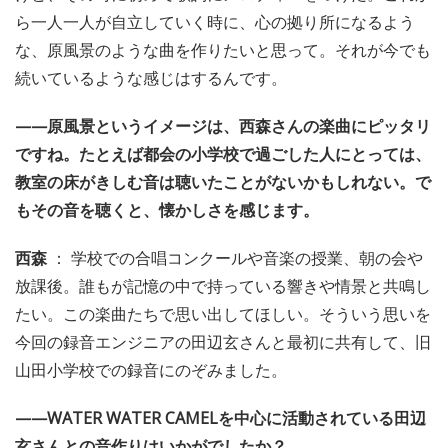
ら一人一人が自立していく時に、心の拠り所になるよう
な、原風景のような曲を作りたいと思って。それが今でも
続いているような感じはするんです。
——原風景というイメージは、西森さんの楽曲にピッタリ
ですね。たとえば都会の小学校で過ごした人にとっては、
教室の床がきしむ音は聴いたことがないかもしれない。で
もその音を聴くと、懐かしさを感じます。
西森
： 学校での合唱コンクールや音楽の授業、朝の会や
放課後。誰もが記憶の中で持っている響きや情景と共鳴し
たい。この楽曲たちで思い出してほしい。そういう思いを
今回の録音エンジニアの田辺玄さんと最初に共有して、旧
山田小学校での録音にのぞみました。
——WATER WATER CAMELを中心に活動されている田辺
玄さんとの音作りはいかがでしたか？