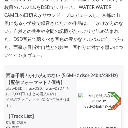
枚目のアルバムをDSDでリリース。 WATER WATER
CAMELの田辺玄がサウンド・プロデュースし、京都の山
奥にある小学校で録音されたこの作品は、「かけがえのな
い」自然との共生や空間の記憶がたっぷりと詰め込まれ
た、DSD音質で聴くべき音色の豊かなアルバムに仕上がっ
た。西森が目指す自然との共生、音作りに対する思いにつ
いてインタヴュー。
西森千明 / かけがえのない (5.6MHz dsd+24bit/48kHz)
【配信フォーマット / 価格】
alac+DSD、flac+DSD、wav+DSDとも
に : 2,000円（まとめ購入のみ）
※歌詞ブックレット(PDF)が同梱されま
す。
【Track List】
01. 風に鳴る
02. 青葉