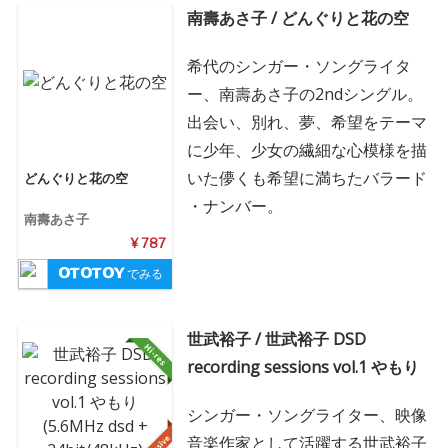
南壽あさ子 / どんぐりと花の空
希代のシンガー・ソングライタ
ー、南壽あさ子の2ndシングル。
出会い、別れ、夢、希望をテーマ
に少年、少女の繊細な心模様を描
いた儚くも希望に満ちたバラード
どんぐりと花の空
・ナンバー。
南壽あさ子
¥ 787
でみる
世武裕子 / 世武裕子 DSD
recording sessions vol.1 やもり
シンガー・ソングライター、映像
音楽作家として活躍する世武裕子