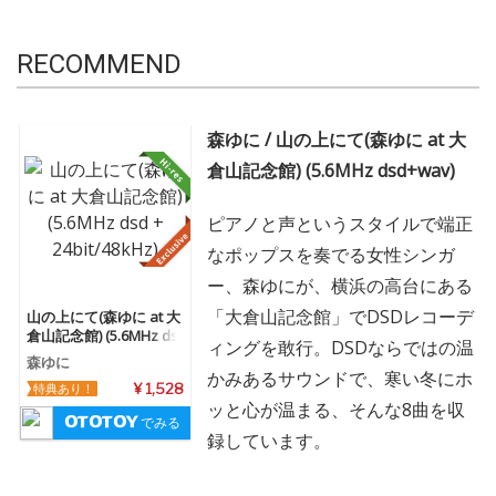
RECOMMEND
森ゆに / 山の上にて(森ゆに at 大
倉山記念館) (5.6MHz dsd+wav)
ピアノと声というスタイルで端正
なポップスを奏でる女性シンガ
ー、森ゆにが、横浜の高台にある
「大倉山記念館」でDSDレコーデ
山の上にて(森ゆに at 大
倉山記念館) (5.6MHz ds
ィングを敢行。DSDならではの温
d + 24bit/48kHz)
森ゆに
かみあるサウンドで、寒い冬にホ
特典あり！
¥ 1,528
ッと心が温まる、そんな8曲を収
でみる
録しています。