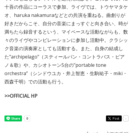
十吾の作品にコーラスで参加、ライヴでは、トウヤマタケ
オ、haruka nakamuraなどとの共演を重ねる。曲創りが
好きだからこそ、自分の音楽にまっすぐと向き合い、時が
満ちたら録音するという、マイペースな活動ながらも、数
々のライヴやコンピレーションに参加し活動中。クラシッ
ク音楽の演奏家としても活動する。また、自身の結成し
た"archipelago"（スティールパン・コントラバス・ピア
ノ＆歌）や、カシオトーン5台の"portable tone
orchestra”（シンドウユカ・井上智恵・生駒祐子・miki・
西森千明）での活動も行う。
>>OFFICIAL HP
Post
-