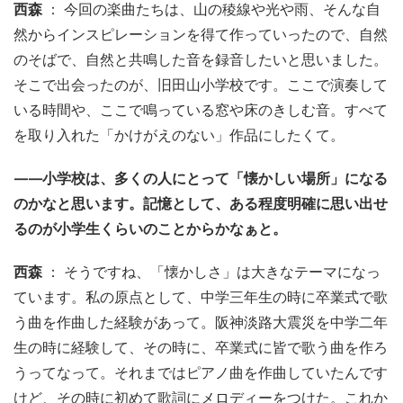
西森
： 今回の楽曲たちは、山の稜線や光や雨、そんな自
然からインスピレーションを得て作っていったので、自然
のそばで、自然と共鳴した音を録音したいと思いました。
そこで出会ったのが、旧田山小学校です。ここで演奏して
いる時間や、ここで鳴っている窓や床のきしむ音。すべて
を取り入れた「かけがえのない」作品にしたくて。
——小学校は、多くの人にとって「懐かしい場所」になる
のかなと思います。記憶として、ある程度明確に思い出せ
るのが小学生くらいのことからかなぁと。
西森
： そうですね、「懐かしさ」は大きなテーマになっ
ています。私の原点として、中学三年生の時に卒業式で歌
う曲を作曲した経験があって。阪神淡路大震災を中学二年
生の時に経験して、その時に、卒業式に皆で歌う曲を作ろ
うってなって。それまではピアノ曲を作曲していたんです
けど、その時に初めて歌詞にメロディーをつけた。これか