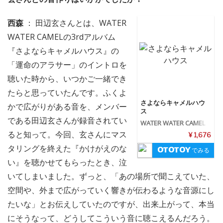
西森
： 田辺玄さんとは、WATER
WATER CAMELの3rdアルバム
『さよならキャメルハウス』の
「運命のアラサー」のイントロを
聴いた時から、いつかご一緒でき
たらと思っていたんです。ふくよ
さよならキャメルハウ
かで広がりがある音を、メンバー
ス
である田辺玄さんが録音されてい
WATER WATER CAMEL
ると知って。今回、玄さんにマス
¥ 1,676
タリングを終えた『かけがえのな
でみる
い』を聴かせてもらったとき、泣
いてしまいました。ずっと、「あの場所で聞こえていた、
空間や、外まで広がっていく響きが伝わるような音源にし
たいな」とお伝えしていたのですが、出来上がって、本当
にそうなって、どうしてこういう音に聴こえるんだろう。