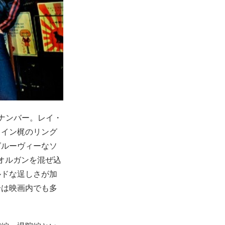
ナンバー。レイ・
ェイン梶のリング
グルーヴィーなソ
るオルガンを混ぜ込
ルドな逞しさが加
分は映画内でも多