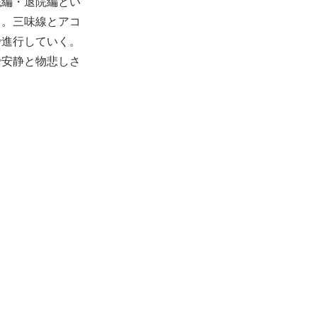
院編・退院編とい
曲。三味線とアコ
で進行していく。
で安静と物悲しさ