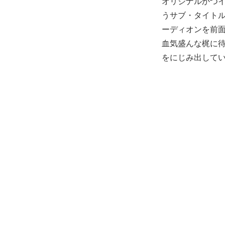
オリジナルかつ
うサブ・タイト
ーディオンを前
血気盛んな梶に
をにじみ出して