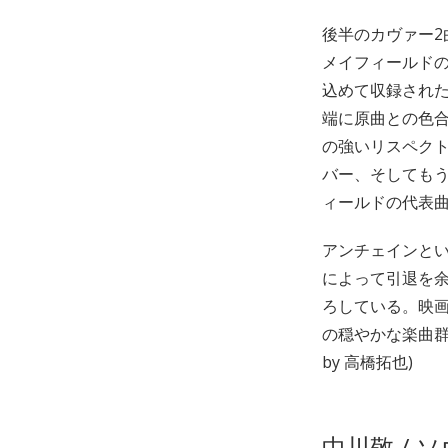
後半のカヴァー
メイフィールドの
込めて収録され
端に原曲との色
の強いリスペク
バー、そしてもう
ィールドの代表
アンチェインと
によって引退を
ろしている。映
の穏やかな楽曲群
by 高橋拓也)
中川敬 / 