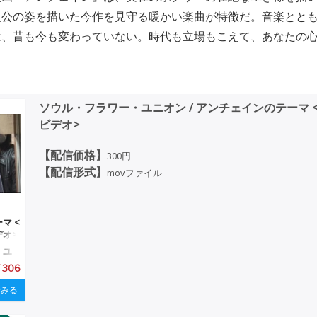
人公の姿を描いた今作を見守る暖かい楽曲が特徴だ。音楽とと
は、昔も今も変わっていない。時代も立場もこえて、あなたの
ソウル・フラワー・ユニオン / アンチェインのテーマ 
ビデオ>
【配信価格】
300円
【配信形式】
movファイル
マ <
オ>
・ユ
 306
みる