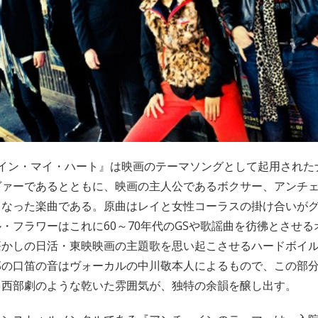
ェイン・マイ・ハート』は映画のテーマソングとして起用された
ヴァーであるとともに、映画の主人公であるボクサー、アンチ
もなった楽曲である。原曲はレイと女性コーラスの掛け合いが
・フラワーはこれに60～70年代のGSや歌謡曲を彷彿とさせ
懐かしの日活・東映映画の主題歌を思い起こさせるハードボイ
部の口笛の音はヴォーカルの中川敬本人によるもので、この部
。西部劇のような乾いた雰囲気が、独特の余韻を醸し出す。