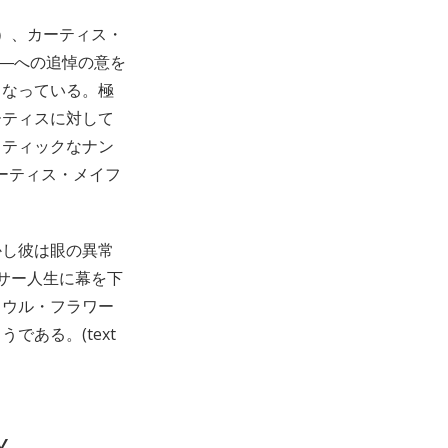
）、カーティス・
――への追悼の意を
となっている。極
ーティスに対して
スティックなナン
カーティス・メイフ
かし彼は眼の異常
サー人生に幕を下
ソウル・フラワー
ある。(text
Y