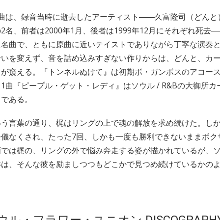
2曲は、録音当時に逝去したアーティスト――久富隆司（どんと
2名、前者は2000年1月、後者は1999年12月にそれぞれ死去
た名曲で、ともに原曲に近いテイストでありながら丁寧な演奏
合いを変えず、音を詰め込みすぎない作りからは、どんと、カ
トが窺える。『トンネルぬけて』は初期ボ・ガンボスのアコー
1曲『ピープル・ゲット・レディ』はソウル / R&Bの大御所
曲である。
いう言葉の通り、梶はリングの上で魂の解放を求め続けた。し
余儀なくされ、たった7回、しかも一度も勝利できないままボク
画では梶の、リングの外で悩み奔走する姿が描かれているが、
は、そんな彼を励ましつつもどこかで見つめ続けているかのようで
ソウル・フラワー・ユニオン DISCOGRAPH