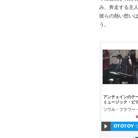
み、奔走する主
彼らの熱い想い
う。
アンチェインのテー
ミュージック・ビデ
ソウル・フラワー
ニオン
¥
で