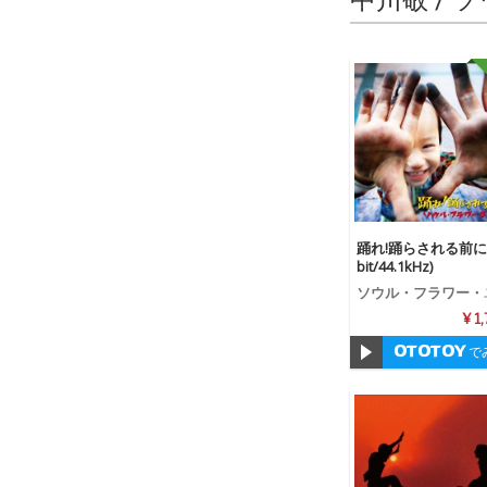
踊れ!踊らされる前に(
bit/44.1kHz)
ソウル・フラワー・
ニオン
¥ 1
で