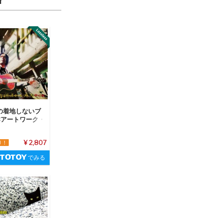
の着地しないブ
<アートワーク・
>
り！
¥ 2,807
でみる