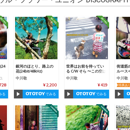
24
銀河のほとり、路上の
世界はお前を待ってい
街道筋
花(24bit/48kHz)
る C/W そら 〜この空は
ルース
あの空につながってい
プラス
ユ
中川敬
中川敬
中川敬
る(24bit/48kHz)
,728
¥ 2,200
¥ 419
特典あ
みる
でみる
でみる