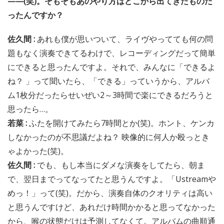
——(笑)。そもそもあのやり方はどこから出てきたものだ
ったんですか？
佐久間 :
あれも僕が思いついて、ライヴやってても何の問
題もなく演奏できてるわけで、レコーディングだって簡単
にできると思ったんですよ。それで、みんなに「できるよ
ね？ 」って聞いたら、「できる」っていうから、アルバ
ム1枚分だったらせいぜい2～3時間で楽にできるだろうと
思ったら…。
若菜 :
ふたを開けてみたら7時間とか(笑)。ホント、ケンカ
しなかったのが不思議だよね？ 映像的に何人か殴っとき
ゃよかった(笑)。
佐久間 :
でも、もし本当にダメな演奏をしてたら、朝ま
で、翌日までってなってたと思うんですよ。「Ustreamや
めっ！」って(笑)。だから、演奏自体のクオリティは高い
と思うんですけど、あれだけ時間かかると思ってなかった
から、喉の状態だけは予測してなくて。アルバムの曲順通