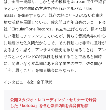
は、全曲一発録り、しかもその模様をUstreamで生中継す
るという前代未聞の方法で作られたアルバム『the
mass』を発表するなど、既存の枠にとらわれない自由奔
放な活動を展開している。佐久間は昨年自身のレコード会
社「CircularTone Records」も立ち上げるなど、様々な新
しい活動にチャレンジしているが、長らく音楽業界の中心
に居続けた佐久間だからこそ、その行動には非常に意味が
あるように思う。アンサスの歴史を振り返ることは、アン
サスというバンドの特異性を検証することであると同時
に、間違いなく変革期にある音楽業界の中で、佐久間が
「今、思うこと」を知る機会にもなった。
インタビュー&文 : 金子厚武
公開スタジオ・レコーディング・セミナーで録音
した「kotoba」を含む新曲2曲を高音質配信