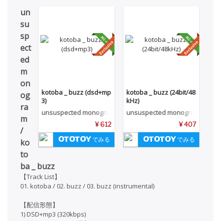
un
su
sp
ect
ed
m
on
kotoba _ buzz (dsd+mp
kotoba _ buzz (24bit/48
og
3)
kHz)
ra
unsuspected monogra
unsuspected monogra
m
m
m
¥ 612
¥ 407
/
でみる
でみる
ko
to
ba _ buzz
【Track List】
01. kotoba / 02. buzz / 03. buzz (instrumental)
【配信形態】
1) DSD+mp3 (320kbps)