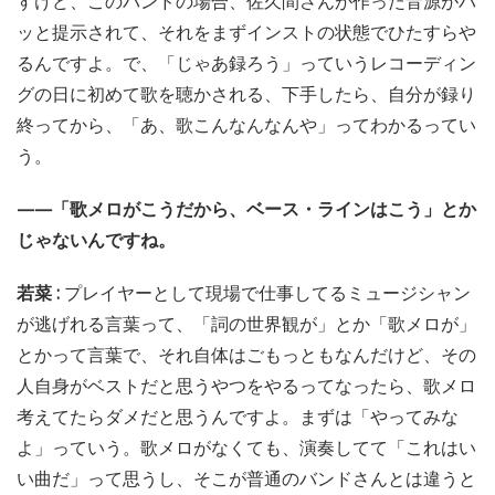
すけど、このバンドの場合、佐久間さんが作った音源がバ
ッと提示されて、それをまずインストの状態でひたすらや
るんですよ。で、「じゃあ録ろう」っていうレコーディン
グの日に初めて歌を聴かされる、下手したら、自分が録り
終ってから、「あ、歌こんなんなんや」ってわかるってい
う。
——「歌メロがこうだから、ベース・ラインはこう」とか
じゃないんですね。
若菜 :
プレイヤーとして現場で仕事してるミュージシャン
が逃げれる言葉って、「詞の世界観が」とか「歌メロが」
とかって言葉で、それ自体はごもっともなんだけど、その
人自身がベストだと思うやつをやるってなったら、歌メロ
考えてたらダメだと思うんですよ。まずは「やってみな
よ」っていう。歌メロがなくても、演奏してて「これはい
い曲だ」って思うし、そこが普通のバンドさんとは違うと