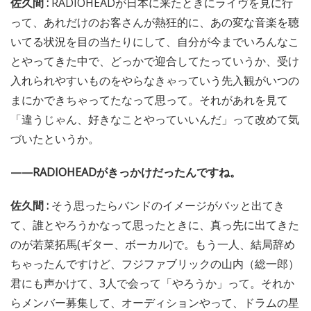
佐久間 :
RADIOHEADが日本に来たときにライヴを見に行
って、あれだけのお客さんが熱狂的に、あの変な音楽を聴
いてる状況を目の当たりにして、自分が今までいろんなこ
とやってきた中で、どっかで迎合してたっていうか、受け
入れられやすいものをやらなきゃっていう先入観がいつの
まにかできちゃってたなって思って。それがあれを見て
「違うじゃん、好きなことやっていいんだ」って改めて気
づいたというか。
——RADIOHEADがきっかけだったんですね。
佐久間 :
そう思ったらバンドのイメージがバッと出てき
て、誰とやろうかなって思ったときに、真っ先に出てきた
のが若菜拓馬(ギター、ボーカル)で。もう一人、結局辞め
ちゃったんですけど、フジファブリックの山内（総一郎）
君にも声かけて、3人で会って「やろうか」って。それか
らメンバー募集して、オーディションやって、ドラムの星