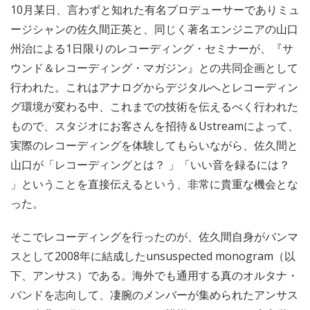
10月某日、言わずと知れた有名プロデューサーでありミュ
ージシャンの佐久間正英と、同じく著名エンジニアの山口
州治による1日限りのレコーディング・セミナーが、『サ
ウンド＆レコーディング・マガジン』との共同企画として
行われた。これはアナログからデジタルへとレコーディン
グ環境が変わる中、これまでの技術を伝えるべく行われた
もので、スタジオにお客さんを招待＆Ustreamによって、
実際のレコーディングを体験してもらいながら、佐久間と
山口が「レコーディングとは？ 」「いい音を録るには？
」ということを直接伝えるという、非常に貴重な機会とな
った。
そこでレコーディングを行ったのが、佐久間自身がバンマ
スとして2008年に結成したunsuspected monogram（以
下、アンサス）である。海外でも通用する真のオルタナ・
バンドを志向して、凄腕のメンバーが集められたアンサス