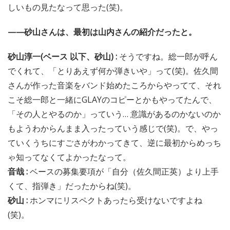
しいもの見たなって思った(笑)。
——砂山さんは、最初は山内さんの紹介だったと。
砂山淳一(ベース 以下、砂山) :
そうですね。総一郎が呼ん
でくれて、「とりあえず何か弾きいや」って(笑)。佐久間
さんが作った音楽をバンド始めたころからやってて、それ
こそ総一郎と一緒にGLAYのコピーとかもやってたんで、
「その人とやるのか」っていう… 意識があるのかないのか
もようわからんまま入ったっていう感じで(笑)。で、やっ
ていくうちにすごさがわかってきて、逆に最初からめっち
ゃ知ってなくてよかったなって。
音哉 :
ベースの募集要項が「自分（佐久間正英）より上手
くて、指弾き」だったからね(笑)。
砂山 :
ホンマにリスペクトあったら受けないですよね
(笑)。