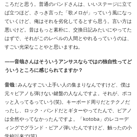
ころだと思う。普通のバンドさんは、いいステージに立て
ば立つほど、さっき言った「歌メロが」っていう風になっ
ていくけど、俺はそれを劣化してるとすら思う。言い方は
悪いけど。昔はもっと素朴に、交換日記みたいにやってた
はずで、それがこのレベルの人間とやれるっていうのは、
すごい光栄なことやと思いますね。
——音哉さんはそういうアンサスならではの独自性ってど
ういうところに感じられてますか？
音哉 :
みんなすごい上手い人の集まりなんですけど、僕は
元々ピアノも弾けない鍵盤の人なんですよ。それが、ポコ
ッと入ってるっていう(笑)。キーボード周りだとテクノだ
ったし、ロック・バンドだとギターやってたんで、ピアノ
は全然やってなかったんですよ。「kotoba」のレコーデ
ィングでグランド・ピアノ弾いたんですけど、触ったの小
学校以来で(笑)。