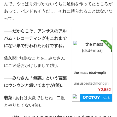
んで、やっぱり気づかないうちに足枷を作ってたところが
あって、バンドもそうだし、それに縛られることはないな
って。
——だからこそ、アンサスのアル
バム・レコーディングもこれまで
にない形で行われたわけですね。
佐久間 :
無謀なことを… みなさん
にご迷惑おかけしまして(笑)。
the mass (dsd+mp3)
——みなさん「無謀」という言葉
unsuspected monogra
にウンウンと頷いてますが(笑)。
m
¥ 2,852
若菜 :
あれは大変でしたね… 二度
でみる
とやりたくない(笑)。