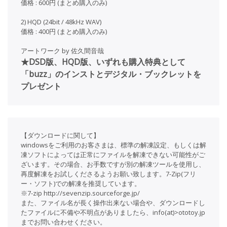
価格 : 600円 (まとめ購入のみ)
2) HQD (24bit / 48kHz WAV)
価格 : 400円 (まとめ購入のみ)
アートワーク by 佐久間音哉
★DSD版、HQD版、いずれも購入特典として
「buzz」のインストとデジタル・ブックレットを
プレゼント
【ダウンロードに関して】
windowsをご利用のお客さまは、標準の解凍設定、もしくは解
凍ソフトによっては正常にファイルを解凍できない可能性がご
ざいます。その場合、お手数ですが別の解凍ツールを使用し、
再度解凍をお試しくださるようお願い致します。7-Zip(フリ
ー・ソフト)での解凍を推奨しています。
※7-zip http://sevenzip.sourceforge.jp/
また、ファイル名が長く操作出来ない場合や、ダウンロードし
たファイルに不備や不明点がありましたら、info(at)>ototoy.jp
までお問い合わせください。