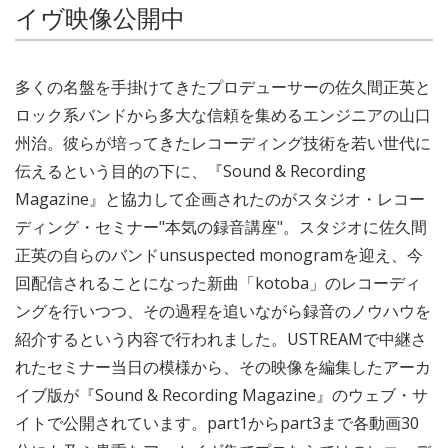
イヴ映像公開中
多くの名盤を手掛けてきたプロデューサーの佐久間正英と
ロック系バンドから多大な信頼を集めるエンジニアの山口
州治。彼らが培ってきたレコーディング技術を若い世代に
伝えるという目的の下に、『Sound & Recording
Magazine』と協力して企画されたのがスタジオ・レコー
ディング・セミナー"本気の録音講座"。スタジオに佐久間
正英の自らのバンドunsuspected monogramを迎え、今
回配信されることになった新曲「kotoba」のレコーディ
ングを行いつつ、その過程を追いながら録音のノウハウを
紹介するという内容で行われました。USTREAMで中継さ
れたセミナー当日の模様から、その映像を編集したアーカ
イブ版が『Sound & Recording Magazine』のウェブ・サ
イトで公開されています。part1からpart3まで各動画30