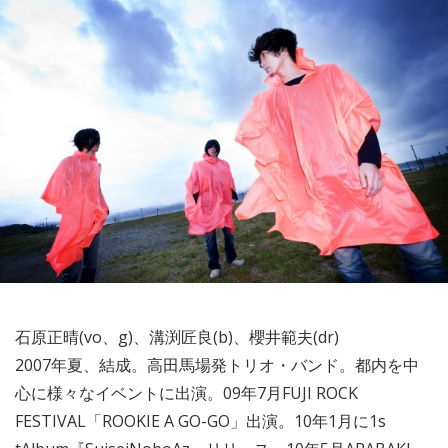
石原正晴(vo、g)、溝渕匠良(b)、櫻井範夫(dr)
2007年夏、結成。高田馬場発トリオ・バンド。都内を中
心に様々なイベントに出演。09年7月FUJI ROCK
FESTIVAL「ROOKIE A GO-GO」出演。10年1月に1s