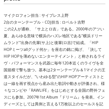
マイクロフォン担当 : サイプレス上野
2台のターンテーブル・CDJ担当 : ロベルト吉野
この2人が通称、「サ上とロ吉」である。2000年のアツい
夏、あらゆる意味で横浜のハズレ地区である"横浜ドリー
ムランド"出身の先輩(サ上)と後輩(ロ吉)で結成。「HIP
HOPミーツallグッド何か」を座右の銘に掲げ、「決して
HIP HOPを薄めないエンターテイメント」と称されるライ
ヴ・パフォーマンスを武器に毎年120本近くのライヴを全
国規模で撃ち放つ。基本は2ターンテーブル＆1マイクの王
道スタイルだが、"いわゆる型"のHIP HOPアーティストと
は一線を画す視点から産み出た歌詞や動きが評価され、様
々なコンピや「RAWLIFE」をはじめとする全国の野外フェ
スにも参加。2007年1st Album『ドリーム』を発表。イン
ディーズとしては異例と言える1万枚以上のセールスを記