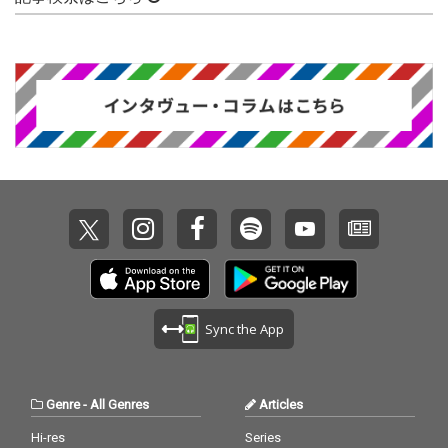
Sync the App
Genre
-
All Genres
Articles
Hi-res
Series