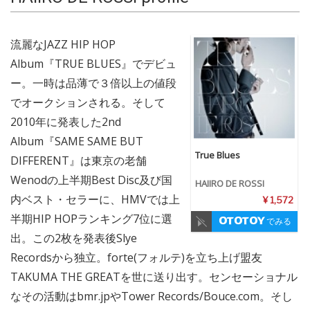
流麗なJAZZ HIP HOP
Album『TRUE BLUES』でデビュ
ー。一時は品薄で３倍以上の値段
でオークションされる。そして
2010年に発表した2nd
Album『SAME SAME BUT
True Blues
DIFFERENT』は東京の老舗
Wenodの上半期Best Disc及び国
HAIIRO DE ROSSI
内ベスト・セラーに、HMVでは上
¥ 1,572
半期HIP HOPランキング7位に選
でみる
出。この2枚を発表後Slye
Recordsから独立。forte(フォルテ)を立ち上げ盟友
TAKUMA THE GREATを世に送り出す。センセーショナル
なその活動はbmr.jpやTower Records/Bouce.com。そし