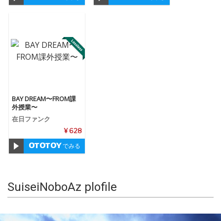
BAY DREAM〜FROM課
外授業〜
在日ファンク
¥ 628
でみる
SuiseiNoboAz plofile