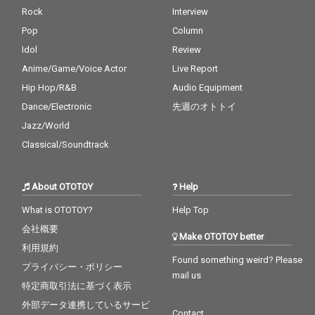
Rock
Interview
Pop
Column
Idol
Review
Anime/Game/Voice Actor
Live Report
Hip Hop/R&B
Audio Equipment
Dance/Electronic
先週のオトトイ
Jazz/World
Classical/Soundtrack
About OTOTOY
Help
What is OTOTOY?
Help Top
会社概要
Make OTOTOY better
利用規約
Found something weird? Please
プライバシー・ポリシー
mail us
特定商取引法に基づく表示
外部データ連携しているサービ
Contact