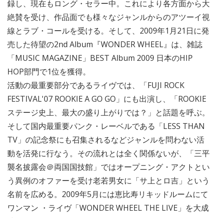
録し、現在もロング・セラー中。これにより各方面から大
絶賛を受け、作品面でも様々なジャンルからのアツーイ視
線とラブ・コールを受ける。そして、2009年1月21日に発
売した待望の2nd Album『WONDER WHEEL』は、雑誌
「MUSIC MAGAZINE」BEST Album 2009 日本のHIP
HOP部門で1位を獲得。
活動の最重要部分であるライヴでは、「FUJI ROCK
FESTIVAL'07 ROOKIE A GO GO」にも出演し、「ROOKIE
ステージ史上、最大の盛り上がりでは？」と話題を呼ぶ。
そして国内最重要パンク・レーベルである「LESS THAN
TV」の記念祭にも召集されるなどジャンルを問わない活
動を活発に行なう。その流れとは全く関係ないが、「三平
襲名披露会＠両国国技館」ではオープニング・アクトとい
う異例のオファーを受け老若男女に「サ上とロ吉」という
名前を広める。2009年5月には恵比寿リキッドルームにて
ワンマン ・ライヴ「WONDER WHEEL THE LIVE」を大成