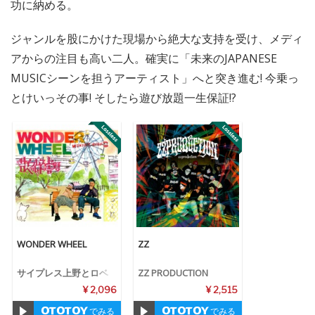
功に納める。
ジャンルを股にかけた現場から絶大な支持を受け、メディ
アからの注目も高い二人。確実に「未来のJAPANESE
MUSICシーンを担うアーティスト」へと突き進む! 今乗っ
とけいっその事! そしたら遊び放題一生保証!?
WONDER WHEEL
ZZ
サイプレス上野とロベ
ZZ PRODUCTION
ルト吉野
¥ 2,096
¥ 2,515
でみる
でみる