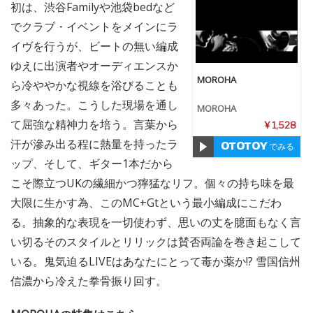
初は、渋谷Familyや池袋bedなど
でクラブ・イベントをメインにラ
イヴを行うが、ビートの無い編成
ゆえに出演者やオーディエンスか
MOROHA
ら冷ややかな視線を浴びることも
多々あった。こうした現場を通し
MOROHA
て屈強な精神力を培う。言葉から
¥ 1,528
汗が滲み出る程に熱量を持ったラ
でみる
ップ、そして、ギター1本だから
こそ際立つUKの繊細かつ獰猛なリフ。個々の持ち味を最
大限に生かす為、このMC+Gtという最小編成にこだわ
る。抽象的な表現を一切使わず、思いの丈を臆面もなく言
い切るそのスタイルとリリックは賛否両論を巻き起こして
いる。鬼気迫るLIVEはあなたにとって毒か薬か!? 雪国信州
信濃から冷えた拳骨振り回す。