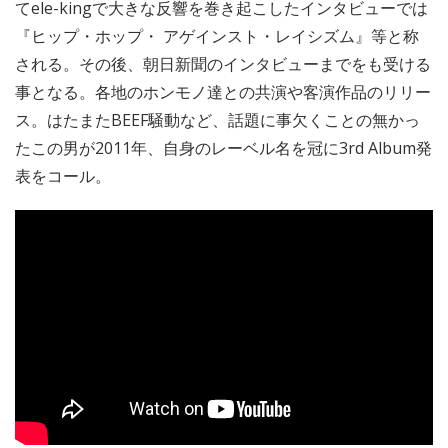
てele-kingで大きな反響を巻き起こしたインタビューでは
『ヒップ・ホップ・ アゲインスト・レイシズム』等と称
される。その後、朝日新聞のインタビューまでをも受ける
事となる。各地のホンモノ達との共演や客演作品のリリー
ス。はたまたBEEF騒動など、話題に事欠くことの無かっ
たこの男が2011年、自身のレーベル名を冠に3rd Album発
表をコール。