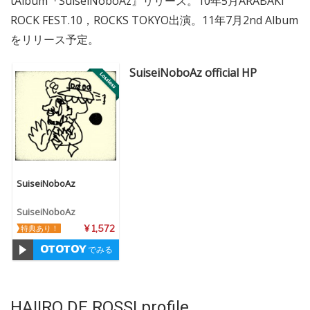
tAlbum『SuiseiNoboAz』リリース。10年5月ARABAKI
ROCK FEST.10，ROCKS TOKYO出演。11年7月2nd Album
をリリース予定。
SuiseiNoboAz official HP
SuiseiNoboAz
SuiseiNoboAz
特典あり！
¥ 1,572
でみる
HAIIRO DE ROSSI profile