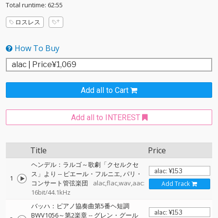
Total runtime: 62:55
ロスレス
How To Buy
Add all to Cart
Add all to INTEREST
Title
Price
ヘンデル：ラルゴ～歌劇「クセルクセ
ス」より
--
ピエール・フルニエ
パリ・
1
コンサート管弦楽団
alac,flac,wav,aac:
Add Track
16bit/44.1kHz
バッハ：ピアノ協奏曲第5番ヘ短調
BWV1056～第2楽章
--
グレン・グール