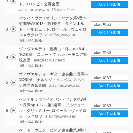
2
ド
コロンビア交響楽団
Add Track
alac,flac,wav,aac: 16bit/44.1kHz
バッハ：ヴァイオリン・ソナタ第5番ヘ
短調BWV1018～第1楽章
--
ラインホル
3
ト・バルヒェット
ロベール・ヴェイロ
Add Track
ン＝ラクロワ
alac,flac,wav,aac:
16bit/44.1kHz
ヴィヴァルディ：協奏曲「冬」op.8-4～
第2楽章
--
ニュー・フィルハーモニア管
4
弦楽団
alac,flac,wav,aac:
Add Track
16bit/44.1kHz
ヴィヴァルディ：ギター協奏曲ニ長調～
第2楽章
--
ナルシソ・イエペス
スペイ
5
ン国立管弦楽団
alac,flac,wav,aac:
Add Track
16bit/44.1kHz
ヘンデル：ヴァイオリン・ソナタ第3番
ヘ長調op.1-12～第3楽章
--
アルテュー
6
ル・グリュミオー
ロベール・ヴェイロ
Add Track
ン＝ラクロワ
alac,flac,wav,aac:
16bit/44.1kHz
ベートーヴェン：ピアノ協奏曲第3番ハ