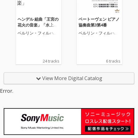
ヘンデル 組曲「王宮の
ベートーヴェン ピアノ
花火の音楽」「水上の
協奏曲第3第4番
音楽」
ベルリン・フィルハー
ベルリン・フィルハー
モニー管弦楽団
モニー管弦楽団
24 tracks
6 tracks
View More Digital Catalog
Error.