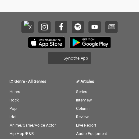
Sync the App
Genre
-
All Genres
Articles
Hi-res
Series
Rock
Interview
Pop
Column
Idol
Review
Anime/Game/Voice Actor
Live Report
Hip Hop/R&B
Audio Equipment