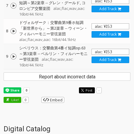
短調～第2楽章
--
グレン・グールド
コ
7
ロンビア交響楽団
alac,flac,wav,aac:
Add Track
16bit/44.1kHz
ドヴォルザーク：交響曲第9番ホ短調
「新世界から」～第2楽章
--
ウィーン・
8
フィルハーモニー管弦楽団
Add Track
alac,flac,wav,aac: 16bit/44.1kHz
シベリウス：交響曲第4番イ短調op.63
～第3楽章
--
ベルリン・フィルハーモニ
9
ー管弦楽団
alac,flac,wav,aac:
Add Track
16bit/44.1kHz
Report about incorrect data
Post
-
Embed
Like!
0
Digital Catalog