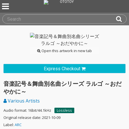
Open this artwork in new tab
Express Checkout
音楽記号＆舞曲別名曲シリーズ ラルゴ ～おだ
やかに～
Various Artists
Audio format: 16bit/44.1kHz
Lossless
Original release date: 2021-10-09
Label:
ARC