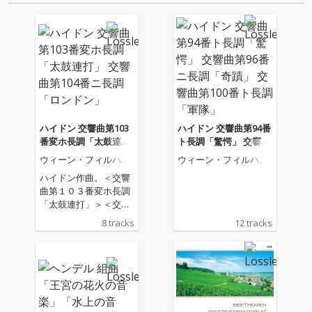
ハイドン 交響曲第103
ハイドン 交響曲第94番
番変ホ長調「太鼓連
ト長調「驚愕」 交響曲
打」 交響曲第104番ニ
第96番ニ長調「奇蹟」
ウィーン・フィルハー
ウィーン・フィルハー
長調「ロンドン」
交響曲第100番ト長調
モニー管弦楽団
モニー管弦楽団
ハイドン作曲。＜交響
「軍隊」
曲第１０３番変ホ長調
「太鼓連打」＞＜交響
曲第１０４番ニ長調
8 tracks
12 tracks
「ロンドン」＞収録。