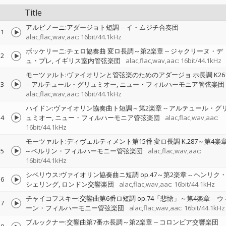
Title
アルビノーニ:アダージョト短調
--
イ・ムジチ合奏団
1
alac,flac,wav,aac: 16bit/44.1kHz
ボッケリーニ:チェロ協奏曲 変ロ長調～第2楽章
--
ジャクリーヌ・デ
2
ュ・プレ
イギリス室内管弦楽団
alac,flac,wav,aac: 16bit/44.1kHz
モーツァルト:ヴァイオリンと管弦楽のためのアダージョ ホ長調 K261
3
--
アルテュール・グリュミオー
ニュー・フィルハーモニア管弦楽団
alac,flac,wav,aac: 16bit/44.1kHz
ハイドン:ヴァイオリン協奏曲ト短調～第2楽章
--
アルテュール・グ
4
ュミオー
ニュー・フィルハーモニア管弦楽団
alac,flac,wav,aac:
16bit/44.1kHz
モーツァルト:ディヴェルティメント第15番 変ロ長調 K.287～第4楽
5
--
ベルリン・フィルハーモニー管弦楽団
alac,flac,wav,aac:
16bit/44.1kHz
シベリウス:ヴァイオリン協奏曲ニ短調 op.47～第2楽章
--
ヘンリク
6
シェリング
ロンドン交響楽団
alac,flac,wav,aac: 16bit/44.1kHz
チャイコフスキー:交響曲第6番ロ短調 op.74「悲愴」～第4楽章
--
ウ
7
ーン・フィルハーモニー管弦楽団
alac,flac,wav,aac: 16bit/44.1kHz
ブルックナー:交響曲第7番ホ長調～第2楽章
--
コロンビア交響楽団