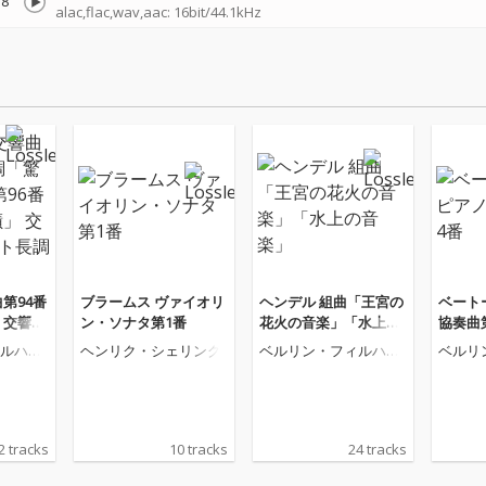
8
alac,flac,wav,aac: 16bit/44.1kHz
第94番
ブラームス ヴァイオリ
ヘンデル 組曲「王宮の
ベート
 交響曲
ン・ソナタ第1番
花火の音楽」「水上の
協奏曲
「奇蹟」
音楽」
ルハー
ヘンリク・シェリング
ベルリン・フィルハー
ベルリ
ト長調
モニー管弦楽団
モニー
2 tracks
10 tracks
24 tracks