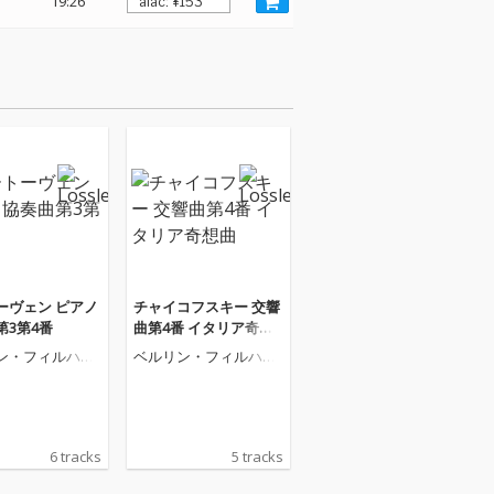
19:26
ーヴェン ピアノ
チャイコフスキー 交響
第3第4番
曲第4番 イタリア奇想
曲
ン・フィルハー
ベルリン・フィルハー
管弦楽団
モニー管弦楽団
6 tracks
5 tracks