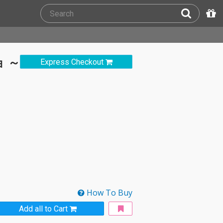
 ～
Express Checkout
How To Buy
Add all to Cart