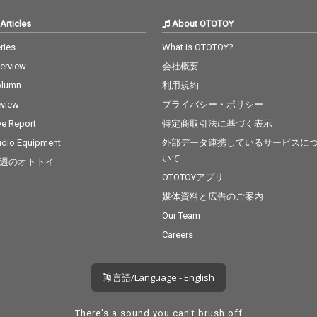
Articles
About OTOTOY
ries
What is OTOTOY?
terview
会社概要
olumn
利用規約
view
プライバシー・ポリシー
ve Report
特定商取引法に基づく表示
dio Equipment
外部データ連携しているサービスに
いて
週のオトトイ
OTOTOYアプリ
媒体資料と広告のご案内
Our Team
Careers
言語/Language - English
There's a sound you can't brush off