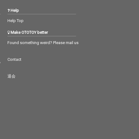
Help
Help Top
Make OTOTOY better
Found something weird? Please mail us
Contact
つ
退会