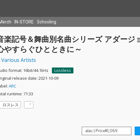
Merch
IN-STORE
Schooling
音楽記号＆舞曲別名曲シリーズ アダージョ
心やすらぐひとときに～
Various Artists
udio format: 16bit/44.1kHz
Lossless
riginal release date: 2021-10-09
abel:
ARC
otal runtime: 71:33
ロスレス