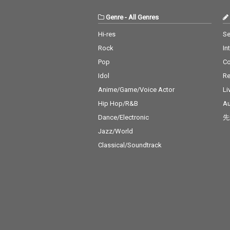
Genre
-
All Genres
Hi-res
Se
Rock
In
Pop
C
Idol
Re
Anime/Game/Voice Actor
Li
Hip Hop/R&B
Au
Dance/Electronic
先
Jazz/World
Classical/Soundtrack