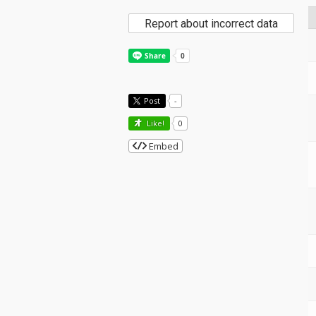
Report about incorrect data
Post
-
Like!
0
Embed