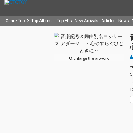
Genre Top
Top Albums
Top EPs
New Arrivals
Articles
News
Enlarge the artwork
A
O
L
T