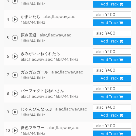
3
16bit/44.1kHz
Add Track
かまいたち
alac,flac,wav,aac:
4
16bit/44.1kHz
Add Track
原点回避
alac,flac,wav,aac:
5
16bit/44.1kHz
Add Track
きみがいいねくれたら
6
alac,flac,wav,aac: 16bit/44.1kHz
Add Track
ガムガムガール
alac,flac,wav,aac:
7
16bit/44.1kHz
Add Track
パーフェクトおねいさん
8
alac,flac,wav,aac: 16bit/44.1kHz
Add Track
じゃんぴんなっぷ
alac,flac,wav,aac:
9
16bit/44.1kHz
Add Track
夏色フラワー
alac,flac,wav,aac:
10
16bit/44.1kHz
Add Track