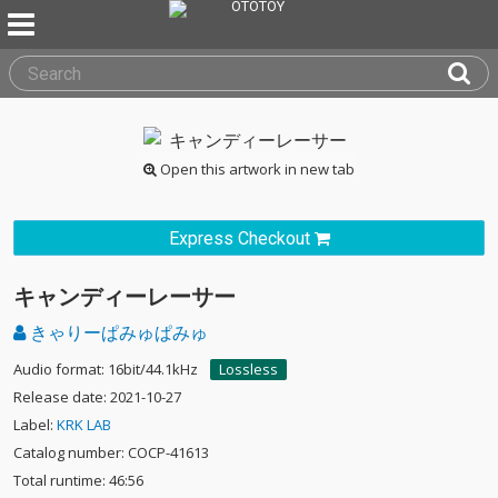
Open this artwork in new tab
Express Checkout
キャンディーレーサー
きゃりーぱみゅぱみゅ
Audio format: 16bit/44.1kHz
Lossless
Release date: 2021-10-27
Label:
KRK LAB
Catalog number: COCP-41613
Total runtime: 46:56