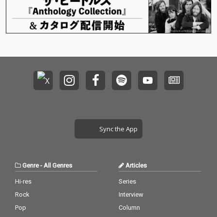
Sync the App
Genre
-
All Genres
Articles
Hi-res
Series
Rock
Interview
Pop
Column