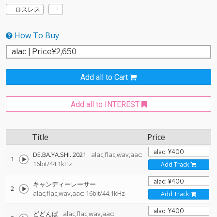
ロスレス
How To Buy
Add all to Cart
Add all to INTEREST
Title
Price
DE.BA.YA.SHI. 2021
alac,flac,wav,aac:
1
16bit/44.1kHz
Add Track
キャンディーレーサー
2
alac,flac,wav,aac: 16bit/44.1kHz
Add Track
どどんぱ
alac,flac,wav,aac: