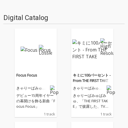
Digital Catalog
Focus Focus
キミに100パーセント -
From THE FIRST TAKE
きゃりーぱみゅぱ
きゃりーぱみゅぱ
みゅ
みゅ
デビュー15周年イヤー
きゃりーぱみゅぱみ
の幕開けを飾る新曲「F
ゅ、「THE FIRST TAK
ocus Focus」
E」で披露した、TVア
ニメ『クレヨンしんち
1 track
1 track
ゃん』のオープニング
テーマとしても知られ
る代表曲「キミに100