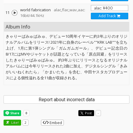
world fabrication
alac,flac,wav,aac:
11
16bit/44.1kHz
Add Track
Album Info
きゃりーぱみゅぱみゅ、デビュー10周年イヤーに約3年ぶりのオリジ
ナルアルバムをリリース! 2021年に自身のレーベル""KRK LAB""を立ち
上げ、1月に第1弾シングル「ガムガムガール」、デビュー記念日の
8/17にはMVやジャケットが話題となっている「原点回避」をリリース
したきゃりーぱみゅぱみゅ。 約3年ぶりにリリースとなるオリジナル
アルバムには今年リリースされた2曲に加え、デジタルシングル「きみ
がいいねくれたら」「かまいたち」を含む、中田ヤスタカプロデュー
スによる個性溢れる全11曲が収録される。
Report about incorrect data
Post
-
Embed
Like!
2