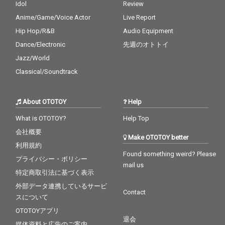
Idol
Review
Anime/Game/Voice Actor
Live Report
Hip Hop/R&B
Audio Equipment
Dance/Electronic
先週のオトトイ
Jazz/World
Classical/Soundtrack
About OTOTOY
Help
What is OTOTOY?
Help Top
会社概要
Make OTOTOY better
利用規約
Found something weird? Please
プライバシー・ポリシー
mail us
特定商取引法に基づく表示
外部データ連携しているサービ
Contact
スについて
OTOTOYアプリ
退会
媒体資料と広告のご案内