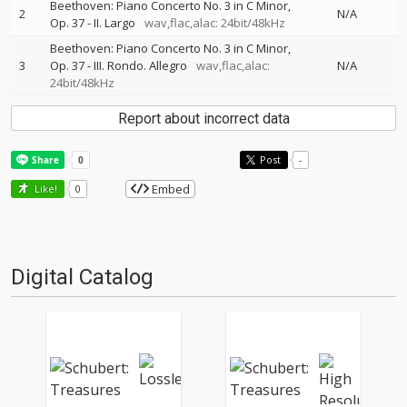
Beethoven: Piano Concerto No. 3 in C Minor,
2
N/A
Op. 37 - II. Largo
wav,flac,alac: 24bit/48kHz
Beethoven: Piano Concerto No. 3 in C Minor,
3
Op. 37 - III. Rondo. Allegro
wav,flac,alac:
N/A
24bit/48kHz
Report about incorrect data
Post
-
Embed
Like!
0
Digital Catalog