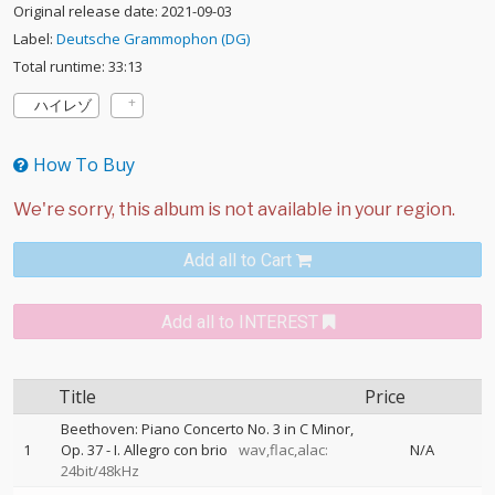
Original release date: 2021-09-03
Label:
Deutsche Grammophon (DG)
Total runtime: 33:13
ハイレゾ
How To Buy
Add all to Cart
Add all to INTEREST
Title
Price
Beethoven: Piano Concerto No. 3 in C Minor,
1
Op. 37 - I. Allegro con brio
wav,flac,alac:
N/A
24bit/48kHz