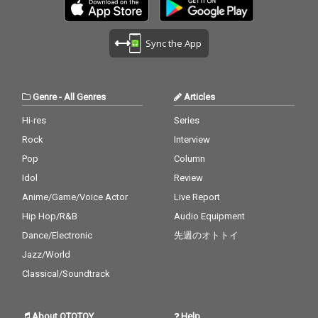
Sync the App
Genre
-
All Genres
Articles
Hi-res
Series
Rock
Interview
Pop
Column
Idol
Review
Anime/Game/Voice Actor
Live Report
Hip Hop/R&B
Audio Equipment
Dance/Electronic
先週のオトトイ
Jazz/World
Classical/Soundtrack
About OTOTOY
Help