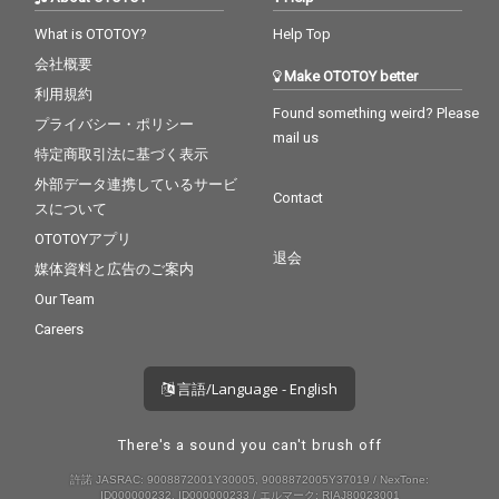
What is OTOTOY?
Help Top
会社概要
Make OTOTOY better
利用規約
Found something weird? Please
プライバシー・ポリシー
mail us
特定商取引法に基づく表示
外部データ連携しているサービ
Contact
スについて
OTOTOYアプリ
退会
媒体資料と広告のご案内
Our Team
Careers
言語/Language - English
There's a sound you can't brush off
許諾 JASRAC: 9008872001Y30005, 9008872005Y37019 / NexTone:
ID000000232, ID000000233 / エルマーク: RIAJ80023001