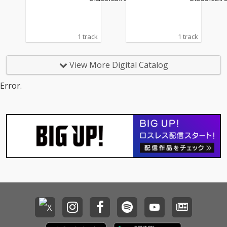
1 track
1 track
View More Digital Catalog
Error.