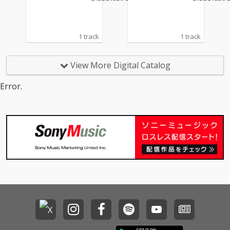
1 track
1 track
View More Digital Catalog
Error.