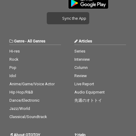
Sync the App
Genre
-
All Genres
Articles
Hi-res
Series
Rock
Interview
Pop
Column
Idol
Review
Anime/Game/Voice Actor
Live Report
Hip Hop/R&B
Audio Equipment
Dance/Electronic
先週のオトトイ
Jazz/World
Classical/Soundtrack
About OTOTOY
Help