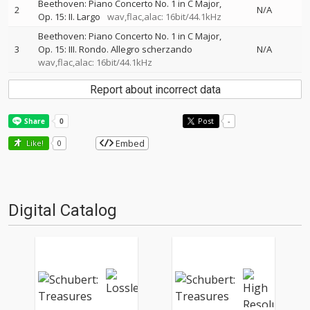
Beethoven: Piano Concerto No. 1 in C Major,
2
N/A
Op. 15: II. Largo
wav,flac,alac: 16bit/44.1kHz
Beethoven: Piano Concerto No. 1 in C Major,
3
Op. 15: III. Rondo. Allegro scherzando
N/A
wav,flac,alac: 16bit/44.1kHz
Report about incorrect data
Post
-
Embed
Like!
0
Digital Catalog