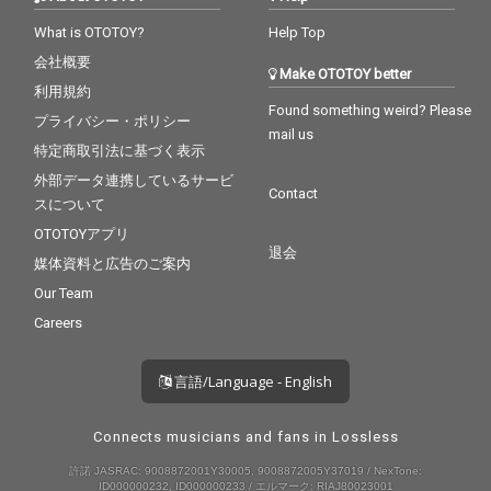
What is OTOTOY?
Help Top
会社概要
Make OTOTOY better
利用規約
Found something weird? Please
プライバシー・ポリシー
mail us
特定商取引法に基づく表示
外部データ連携しているサービ
Contact
スについて
OTOTOYアプリ
退会
媒体資料と広告のご案内
Our Team
Careers
言語/Language - English
Connects musicians and fans in Lossless
許諾 JASRAC: 9008872001Y30005, 9008872005Y37019 / NexTone:
ID000000232, ID000000233 / エルマーク: RIAJ80023001