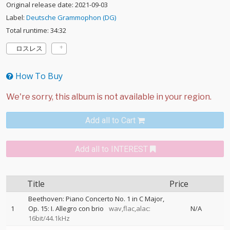
Original release date: 2021-09-03
Label:
Deutsche Grammophon (DG)
Total runtime: 34:32
ロスレス
How To Buy
Add all to Cart
Add all to INTEREST
Title
Price
Beethoven: Piano Concerto No. 1 in C Major,
1
Op. 15: I. Allegro con brio
wav,flac,alac:
N/A
16bit/44.1kHz