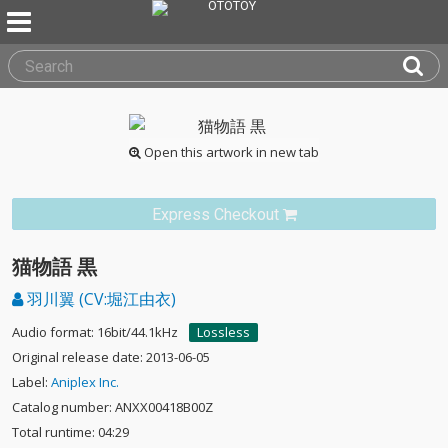
Open this artwork in new tab
Express Checkout
猫物語 黒
羽川翼 (CV:堀江由衣)
Audio format: 16bit/44.1kHz
Lossless
Original release date: 2013-06-05
Label:
Aniplex Inc.
Catalog number: ANXX00418B00Z
Total runtime: 04:29