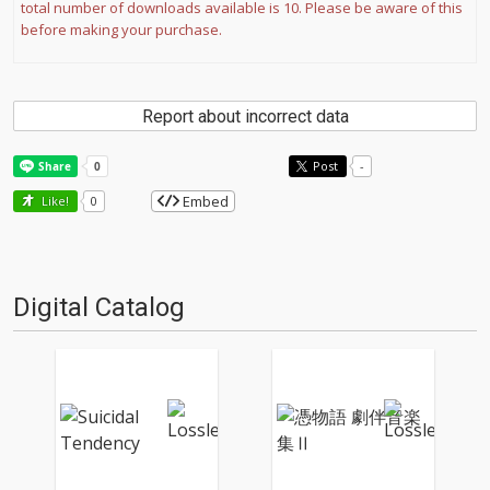
total number of downloads available is 10. Please be aware of this
before making your purchase.
Report about incorrect data
Post
-
Embed
Like!
0
Digital Catalog