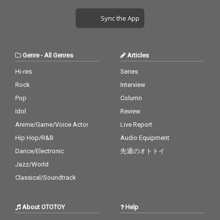
Sync the App
Genre
-
All Genres
Articles
Hi-res
Series
Rock
Interview
Pop
Column
Idol
Review
Anime/Game/Voice Actor
Live Report
Hip Hop/R&B
Audio Equipment
Dance/Electronic
先週のオトトイ
Jazz/World
Classical/Soundtrack
About OTOTOY
Help