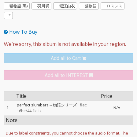
猫物語(黒)
羽川翼
堀江由衣
猫物語
ロスレス
How To Buy
Add all to Cart
Add all to INTEREST
Title
Price
perfect slumbers
--
物語シリーズ
flac:
1
N/A
16bit/44.1kHz
Note
Due to label constraints, you cannot choose the audio format. The