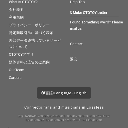
What is OTOTOY?
Help Top
会社概要
Make OTOTOY better
利用規約
Found something weird? Please
プライバシー・ポリシー
mail us
特定商取引法に基づく表示
外部データ連携しているサービ
Contact
スについて
OTOTOYアプリ
退会
媒体資料と広告のご案内
Our Team
Careers
言語/Language - English
Connects fans and musicians in Lossless
許諾 JASRAC: 9008872001Y30005, 9008872005Y37019 / NexTone:
ID000000232, ID000000233 / エルマーク: RIAJ80023001