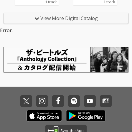
1 track
1 track
View More Digital Catalog
Error.
Sync the App