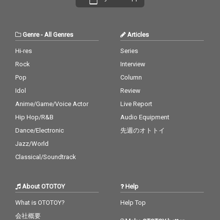
Genre
-
All Genres
Articles
Hi-res
Series
Rock
Interview
Pop
Column
Idol
Review
Anime/Game/Voice Actor
Live Report
Hip Hop/R&B
Audio Equipment
Dance/Electronic
先週のオトトイ
Jazz/World
Classical/Soundtrack
About OTOTOY
Help
What is OTOTOY?
Help Top
会社概要