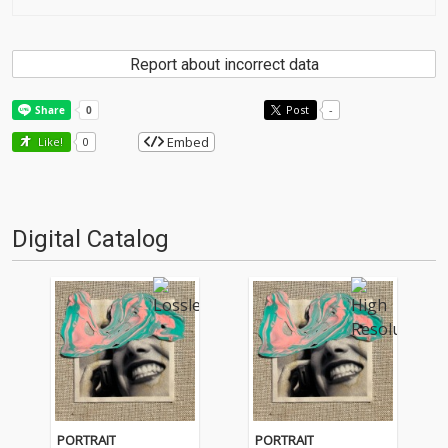
Report about incorrect data
Post
-
Embed
Like!
0
Digital Catalog
PORTRAIT
PORTRAIT