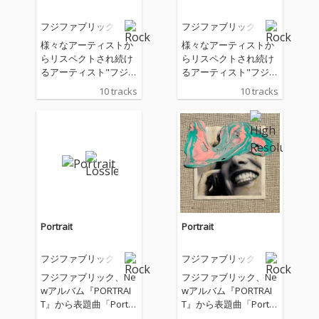
フジファブリック
フジファブリック
様々なアーティストか
様々なアーティストか
らリスペクトされ続け
らリスペクトされ続け
るアーティスト"フジフ
るアーティスト"フジフ
ァブリック"。 2月から
ァブリック"。 2月から
10 tracks
10 tracks
は3作連続の配信限定S
は3作連続の配信限定S
gをリリースし、3月に
gをリリースし、3月に
リリースした「瞳のラ
リリースした「瞳のラ
ンデヴー」ではフレデ
ンデヴー」ではフレデ
リックとのコラボレー
リックとのコラボレー
ションも話題を呼ん
ションも話題を呼ん
だ。 10月クールではTV
だ。 10月クールではTV
アニメ『新しい上司は
アニメ『新しい上司は
ど天然』OPテーマを務
ど天然』OPテーマを務
め、そんな中、2024年
め、そんな中、2024年
Portrait
Portrait
にデビュー20周年を迎
にデビュー20周年を迎
える事を記念し、約3
える事を記念し、約3
フジファブリック
フジファブリック
年ぶりにフルアルバム
年ぶりにフルアルバム
をリリース。
をリリース。
フジファブリック、Ne
フジファブリック、Ne
wアルバム『PORTRAI
wアルバム『PORTRAI
T』から表題曲「Portra
T』から表題曲「Portra
it」を先行配信
it」を先行配信