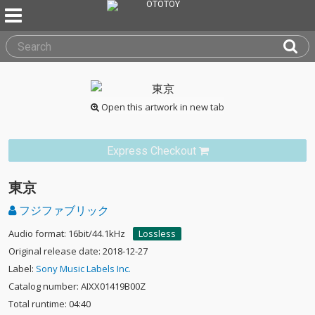
Open this artwork in new tab
Express Checkout
東京
フジファブリック
Audio format: 16bit/44.1kHz
Lossless
Original release date: 2018-12-27
Label:
Sony Music Labels Inc.
Catalog number: AIXX01419B00Z
Total runtime: 04:40