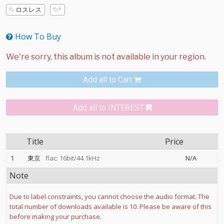
ロスレス
How To Buy
Add all to Cart
Add all to INTEREST
Title
Price
1
東京
flac: 16bit/44.1kHz
N/A
Note
Due to label constraints, you cannot choose the audio format. The
total number of downloads available is 10. Please be aware of this
before making your purchase.