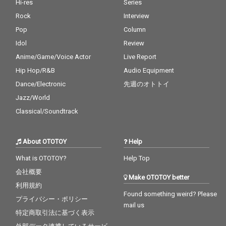
Hi-res
Series
Rock
Interview
Pop
Column
Idol
Review
Anime/Game/Voice Actor
Live Report
Hip Hop/R&B
Audio Equipment
Dance/Electronic
先週のオトトイ
Jazz/World
Classical/Soundtrack
About OTOTOY
Help
What is OTOTOY?
Help Top
会社概要
Make OTOTOY better
利用規約
Found something weird? Please
プライバシー・ポリシー
mail us
特定商取引法に基づく表示