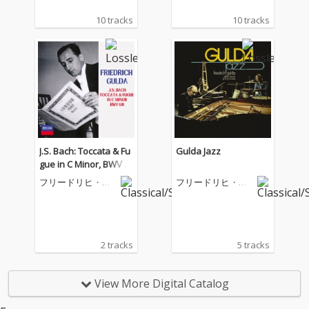
10 tracks
10 tracks
J.S. Bach: Toccata & Fu
Gulda Jazz
gue in C Minor, BWV 9
11
フリードリヒ・グ
フリードリヒ・グ
ルダ
ルダ
2 tracks
5 tracks
View More Digital Catalog