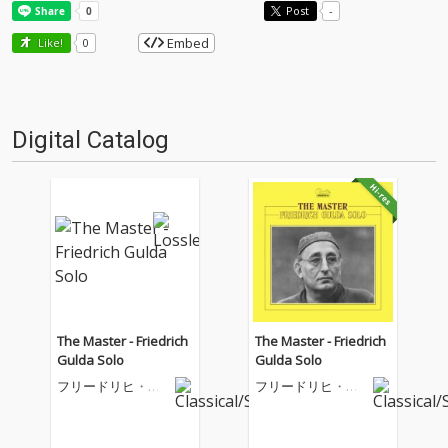
Post
-
Embed
Like!
0
Digital Catalog
The Master - Friedrich
The Master - Friedrich
Gulda Solo
Gulda Solo
フリードリヒ・グ
フリードリヒ・グ
ルダ
ルダ