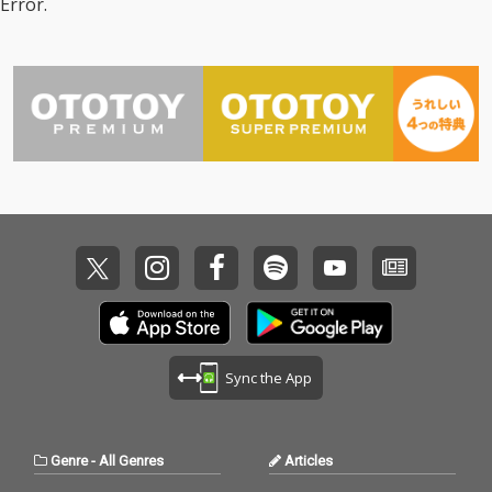
Error.
Sync the App
Genre
-
All Genres
Articles