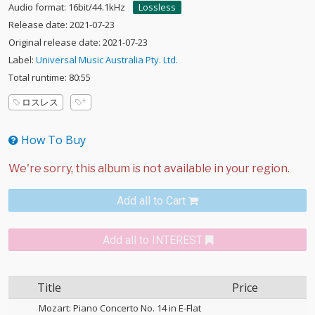
Audio format: 16bit/44.1kHz
Lossless
Release date: 2021-07-23
Original release date: 2021-07-23
Label:
Universal Music Australia Pty. Ltd.
Total runtime: 80:55
ロスレス
How To Buy
Add all to Cart
Add all to INTEREST
Title
Price
Mozart: Piano Concerto No. 14 in E-Flat